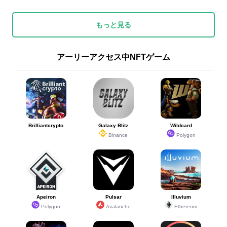
もっと見る
アーリーアクセス中NFTゲーム
Brilliantcrypto
Galaxy Blitz
Wildcard
Binance
Polygon
Apeiron
Pulsar
Illuvium
Polygon
Avalanche
Ethereum