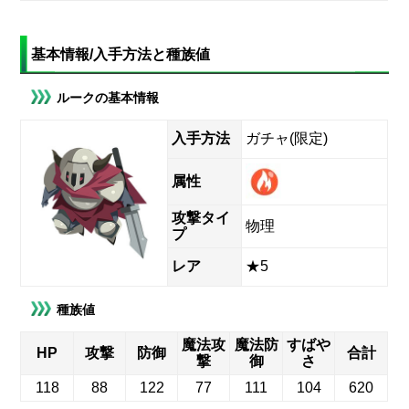
基本情報/入手方法と種族値
ルークの基本情報
入手方法
ガチャ(限定)
属性
攻撃タイ
物理
プ
レア
★5
種族値
魔法攻
魔法防
すばや
HP
攻撃
防御
合計
撃
御
さ
118
88
122
77
111
104
620