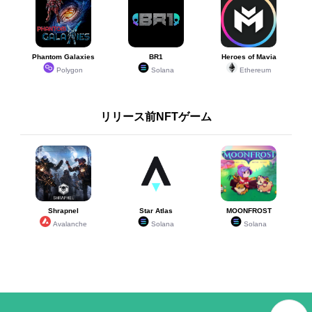
Phantom Galaxies
BR1
Heroes of Mavia
Polygon
Solana
Ethereum
リリース前NFTゲーム
Shrapnel
Star Atlas
MOONFROST
Avalanche
Solana
Solana