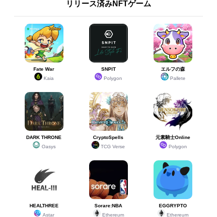
リリース済みNFTゲーム
Fate War
SNPIT
エルフの森
Kaia
Polygon
Pallete
DARK THRONE
CryptoSpells
元素騎士Online
Oasys
TCG Verse
Polygon
HEALTHREE
Sorare:NBA
EGGRYPTO
Astar
Ethereum
Ethereum