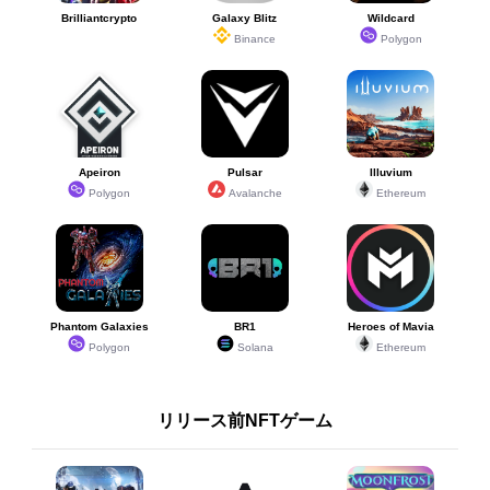
Brilliantcrypto
Galaxy Blitz
Wildcard
Binance
Polygon
Apeiron
Pulsar
Illuvium
Polygon
Avalanche
Ethereum
Phantom Galaxies
BR1
Heroes of Mavia
Polygon
Solana
Ethereum
リリース前NFTゲーム