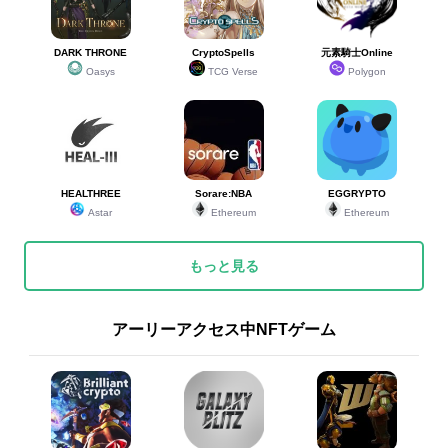
DARK THRONE
CryptoSpells
元素騎士Online
Oasys
TCG Verse
Polygon
HEALTHREE
Sorare:NBA
EGGRYPTO
Astar
Ethereum
Ethereum
もっと見る
アーリーアクセス中NFTゲーム