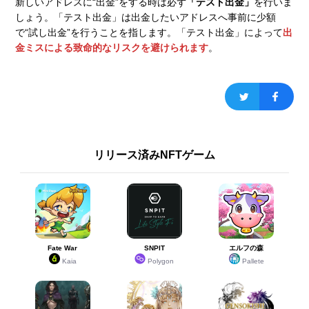
新しいアドレスに“出金”をする時は必ず
「テスト出金」
を行いま
しょう。「テスト出金」は出金したいアドレスへ事前に少額
で“試し出金”を行うことを指します。「テスト出金」によって
出
金ミスによる致命的なリスクを避けられます
。
リリース済みNFTゲーム
Fate War
SNPIT
エルフの森
Kaia
Polygon
Pallete