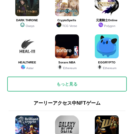
DARK THRONE
CryptoSpells
元素騎士Online
Oasys
TCG Verse
Polygon
HEALTHREE
Sorare:NBA
EGGRYPTO
Astar
Ethereum
Ethereum
もっと見る
アーリーアクセス中NFTゲーム