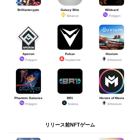
Brilliantcrypto
Galaxy Blitz
Wildcard
Binance
Polygon
Apeiron
Pulsar
Illuvium
Polygon
Avalanche
Ethereum
Phantom Galaxies
BR1
Heroes of Mavia
Polygon
Solana
Ethereum
リリース前NFTゲーム