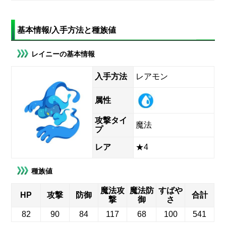
基本情報/入手方法と種族値
レイニーの基本情報
入手方法
レアモン
属性
攻撃タイ
魔法
プ
レア
★4
種族値
魔法攻
魔法防
すばや
HP
攻撃
防御
合計
撃
御
さ
82
90
84
117
68
100
541