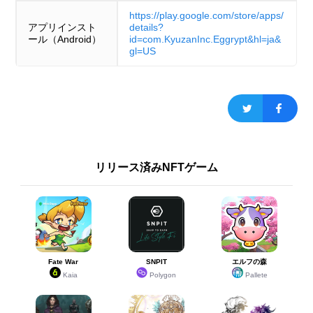
https://play.google.com/store/apps/
アプリインスト
details?
ール（Android）
id=com.KyuzanInc.Eggrypt&hl=ja&
gl=US
リリース済みNFTゲーム
Fate War
SNPIT
エルフの森
Kaia
Polygon
Pallete