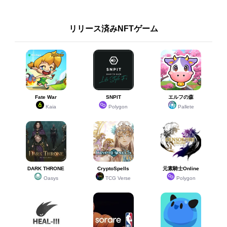
リリース済みNFTゲーム
Fate War
SNPIT
エルフの森
Kaia
Polygon
Pallete
DARK THRONE
CryptoSpells
元素騎士Online
Oasys
TCG Verse
Polygon