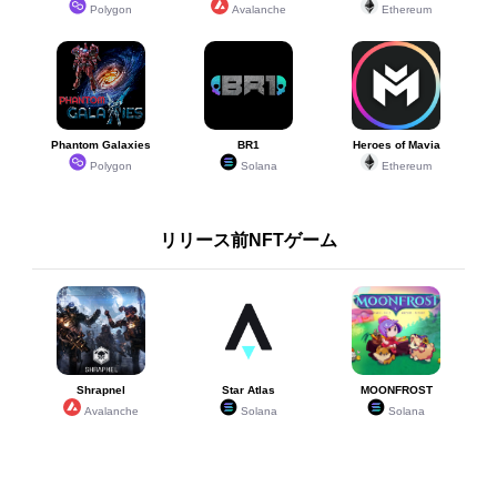
Polygon
Avalanche
Ethereum
Phantom Galaxies
BR1
Heroes of Mavia
Polygon
Solana
Ethereum
リリース前NFTゲーム
Shrapnel
Star Atlas
MOONFROST
Avalanche
Solana
Solana