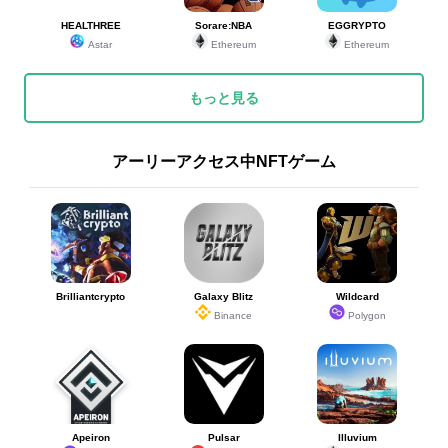
HEALTHREE
Sorare:NBA
EGGRYPTO
Astar
Ethereum
Ethereum
もっと見る
アーリーアクセス中NFTゲーム
Brilliantcrypto
Galaxy Blitz
Wildcard
Binance
Polygon
Apeiron
Pulsar
Illuvium