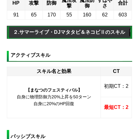
魔法攻
魔法防
すばや
HP
攻撃
防御
合計
撃
御
さ
91
65
170
55
160
62
603
２.サマーライブ・DJマタタビ＆ネコビⅡのスキル
アクティブスキル
スキル名と効果
CT
初期CT：2
【まなつのフェスティバル】
自身に物理防御力20%上昇を50ターン
自身に20%のHP回復
最短CT：2
パッシブスキル