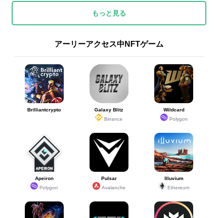
もっと見る
アーリーアクセス中NFTゲーム
Brilliantcrypto
Galaxy Blitz
Wildcard
Binance
Polygon
Apeiron
Pulsar
Illuvium
Polygon
Avalanche
Ethereum