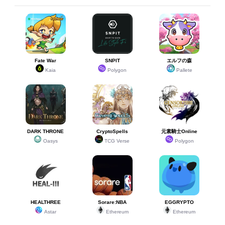
Fate War
SNPIT
エルフの森
Kaia
Polygon
Pallete
DARK THRONE
CryptoSpells
元素騎士Online
Oasys
TCG Verse
Polygon
HEALTHREE
Sorare:NBA
EGGRYPTO
Astar
Ethereum
Ethereum