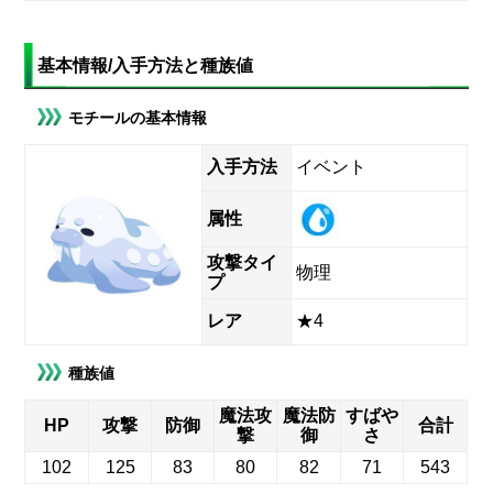
基本情報/入手方法と種族値
モチールの基本情報
入手方法
イベント
属性
攻撃タイ
物理
プ
レア
★4
種族値
魔法攻
魔法防
すばや
HP
攻撃
防御
合計
撃
御
さ
102
125
83
80
82
71
543