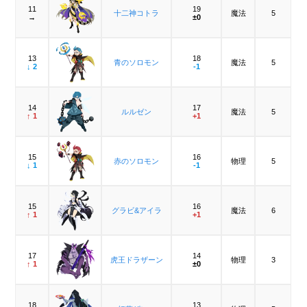
11
19
十二神コトラ
魔法
5
→
±0
13
18
青のソロモン
魔法
5
↓ 2
-1
14
17
ルルゼン
魔法
5
↑ 1
+1
15
16
赤のソロモン
物理
5
↓ 1
-1
15
16
グラビ&アイラ
魔法
6
↑ 1
+1
17
14
虎王ドラザーン
物理
3
↑ 1
±0
18
13