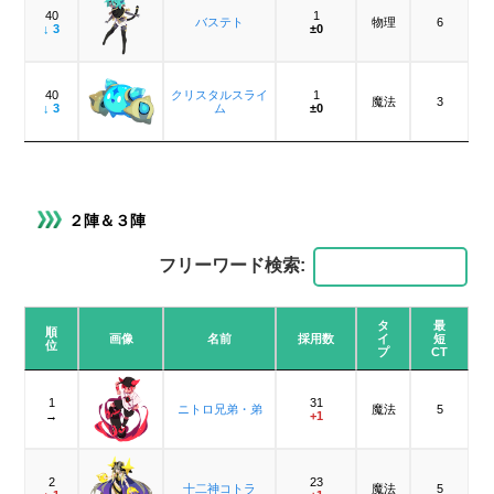
40
1
バステト
物理
6
↓ 3
±0
40
クリスタルスライ
1
魔法
3
↓ 3
ム
±0
２陣＆３陣
フリーワード検索:
タ
最
順
画像
名前
採用数
イ
短
位
プ
CT
1
31
ニトロ兄弟・弟
魔法
5
→
+1
2
23
十二神コトラ
魔法
5