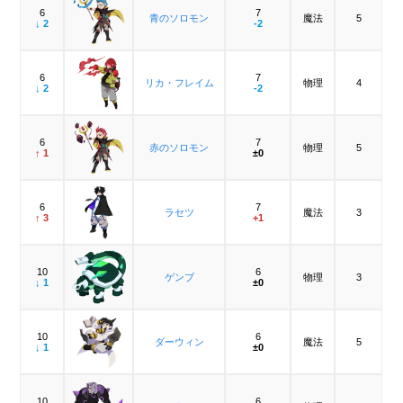
6
7
青のソロモン
魔法
5
↓ 2
-2
6
7
リカ・フレイム
物理
4
↓ 2
-2
6
7
赤のソロモン
物理
5
↑ 1
±0
6
7
ラセツ
魔法
3
↑ 3
+1
10
6
ゲンブ
物理
3
↓ 1
±0
10
6
ダーウィン
魔法
5
↓ 1
±0
10
6