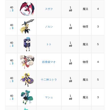
40
1
スザク
魔法
4
↓ 3
±0
40
1
ノルン
物理
3
↓ 3
±0
40
1
トト
魔法
5
↓ 3
±0
40
1
鉄拳娘マオ
物理
4
↓ 3
±0
40
1
十二神コトラ
魔法
5
↓ 3
±0
40
1
マシュ
魔法
3
↓ 3
±0