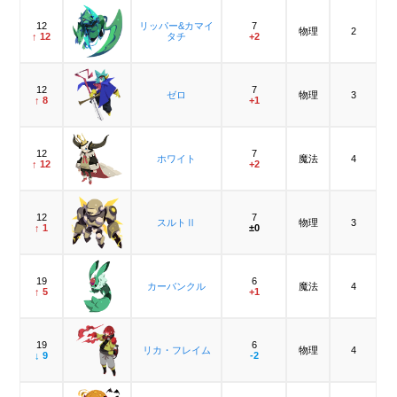
12
リッパー&カマイ
7
物理
2
↑ 12
タチ
+2
12
7
ゼロ
物理
3
↑ 8
+1
12
7
ホワイト
魔法
4
↑ 12
+2
12
7
スルトⅡ
物理
3
↑ 1
±0
19
6
カーバンクル
魔法
4
↑ 5
+1
19
6
リカ・フレイム
物理
4
↓ 9
-2