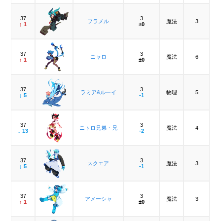
37
3
フラメル
魔法
3
↑ 1
±0
37
3
ニャロ
魔法
6
↑ 1
±0
37
3
ラミア&ルーイ
物理
5
↓ 5
-1
37
3
ニトロ兄弟・兄
魔法
4
↓ 13
-2
37
3
スクエア
魔法
3
↓ 5
-1
37
3
アメーシャ
魔法
3
↑ 1
±0