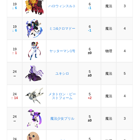
19
6
ハロウィンスルト
魔法
3
↓ 6
-1
19
6
ミコ&クロマドー
魔法
4
↓ 6
-1
19
6
ヤッターマン1号
物理
4
↑ 1
±0
24
5
ユキシロ
魔法
5
→
±0
24
メタトロン・ビー
5
魔法
4
↑ 14
ストフォーム
+2
24
5
魔法少女プリル
魔法
3
→
±0
24
5