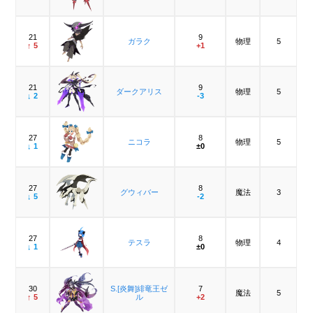
21
9
ガラク
物理
5
↑ 5
+1
21
9
ダークアリス
物理
5
↓ 2
-3
27
8
ニコラ
物理
5
↓ 1
±0
27
8
グウィバー
魔法
3
↓ 5
-2
27
8
テスラ
物理
4
↓ 1
±0
30
S.[炎舞]緋竜王ゼ
7
魔法
5
↑ 5
ル
+2