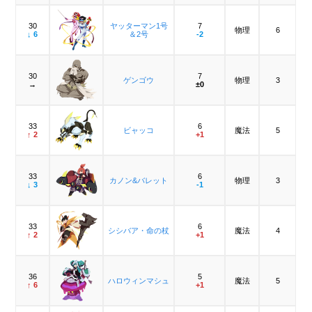
30
ヤッターマン1号
7
物理
6
↓ 6
＆2号
-2
30
7
ゲンゴウ
物理
3
→
±0
33
6
ビャッコ
魔法
5
↑ 2
+1
33
6
カノン&バレット
物理
3
↓ 3
-1
33
6
シシバア・命の杖
魔法
4
↑ 2
+1
36
5
ハロウィンマシュ
魔法
5
↑ 6
+1