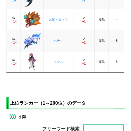
↓ 9
-1
47
2
九尾・タマモ
魔法
4
↑ 14
+1
47
2
ハティ
魔法
5
↑ 14
+1
47
2
イシス
魔法
3
↑ 14
+1
上位ランカー（1～200位）のデータ
１陣
フリーワード検索: