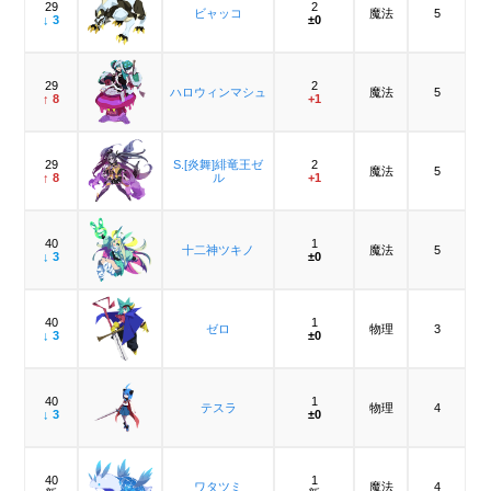
29
2
ビャッコ
魔法
5
↓ 3
±0
29
2
ハロウィンマシュ
魔法
5
↑ 8
+1
29
S.[炎舞]緋竜王ゼ
2
魔法
5
↑ 8
ル
+1
40
1
十二神ツキノ
魔法
5
↓ 3
±0
40
1
ゼロ
物理
3
↓ 3
±0
40
1
テスラ
物理
4
↓ 3
±0
40
1
ワタツミ
魔法
4