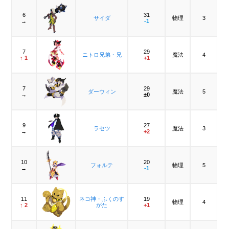
6
31
サイダ
物理
3
→
-1
7
29
ニトロ兄弟・兄
魔法
4
↑ 1
+1
7
29
ダーウィン
魔法
5
→
±0
9
27
ラセツ
魔法
3
→
+2
10
20
フォルテ
物理
5
→
-1
11
ネコ神・ふくのす
19
物理
4
↑ 2
がた
+1