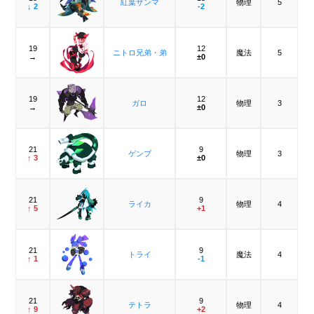
紅葉ザンマ
物理
5
↓ 2
-2
19
12
ニトロ兄弟・弟
魔法
5
→
±0
19
12
ガロ
物理
3
→
±0
21
9
ゲンブ
物理
3
↑ 3
±0
21
9
ライカ
物理
4
↑ 5
+1
21
9
トライ
魔法
4
↑ 1
-1
21
9
テトラ
物理
4
↑ 9
+2