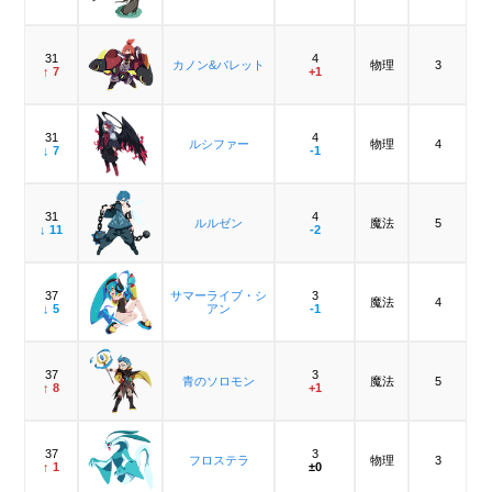
31
4
カノン&バレット
物理
3
↑ 7
+1
31
4
ルシファー
物理
4
↓ 7
-1
31
4
ルルゼン
魔法
5
↓ 11
-2
37
サマーライブ・シ
3
魔法
4
↓ 5
アン
-1
37
3
青のソロモン
魔法
5
↑ 8
+1
37
3
フロステラ
物理
3
↑ 1
±0