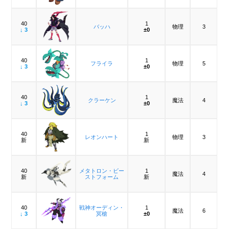
40
1
バッハ
物理
3
↓ 3
±0
40
1
フライラ
物理
5
↓ 3
±0
40
1
クラーケン
魔法
4
↓ 3
±0
40
1
レオンハート
物理
3
新
新
40
メタトロン・ビー
1
魔法
4
新
ストフォーム
新
40
戦神オーディン・
1
魔法
6
↓ 3
冥槍
±0