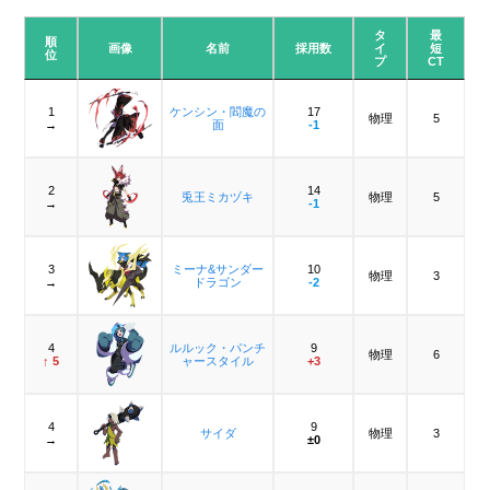
タ
最
順
画像
名前
採用数
イ
短
位
プ
CT
1
ケンシン・閻魔の
17
物理
5
→
面
-1
2
14
兎王ミカヅキ
物理
5
→
-1
3
ミーナ&サンダー
10
物理
3
→
ドラゴン
-2
4
ルルック・パンチ
9
物理
6
↑ 5
ャースタイル
+3
4
9
サイダ
物理
3
→
±0