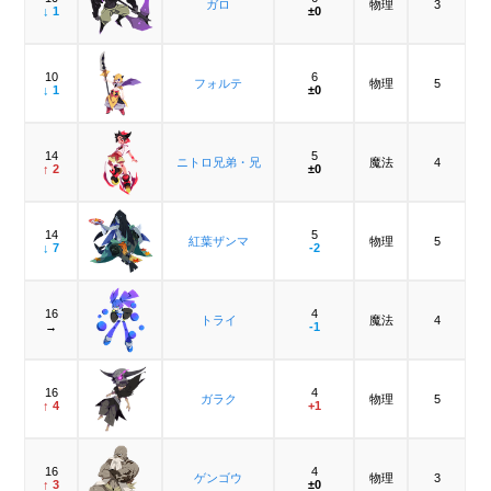
ガロ
物理
3
↓ 1
±0
10
6
フォルテ
物理
5
↓ 1
±0
14
5
ニトロ兄弟・兄
魔法
4
↑ 2
±0
14
5
紅葉ザンマ
物理
5
↓ 7
-2
16
4
トライ
魔法
4
→
-1
16
4
ガラク
物理
5
↑ 4
+1
16
4
ゲンゴウ
物理
3
↑ 3
±0