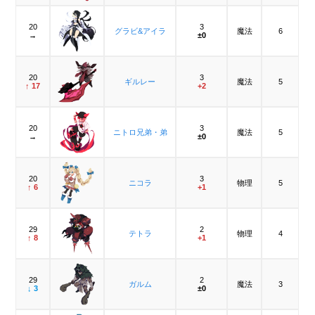
20
3
グラビ&アイラ
魔法
6
→
±0
20
3
ギルレー
魔法
5
↑ 17
+2
20
3
ニトロ兄弟・弟
魔法
5
→
±0
20
3
ニコラ
物理
5
↑ 6
+1
29
2
テトラ
物理
4
↑ 8
+1
29
2
ガルム
魔法
3
↓ 3
±0