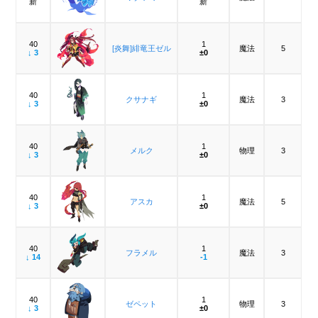
新
新
40
1
[炎舞]緋竜王ゼル
魔法
5
↓ 3
±0
40
1
クサナギ
魔法
3
↓ 3
±0
40
1
メルク
物理
3
↓ 3
±0
40
1
アスカ
魔法
5
↓ 3
±0
40
1
フラメル
魔法
3
↓ 14
-1
40
1
ゼペット
物理
3
↓ 3
±0