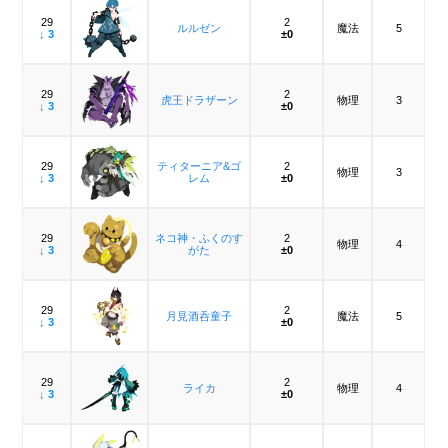
29
2
ルルゼン
魔法
5
↓ 3
±0
29
2
虎王ドラザーン
物理
3
↓ 3
±0
29
ティターニア&ゴ
2
物理
3
↓ 3
レム
±0
29
ネコ神・ふくのす
2
物理
4
↓ 3
がた
±0
29
2
月見酒呑童子
魔法
5
↓ 3
±0
29
2
ライカ
物理
4
↓ 3
±0