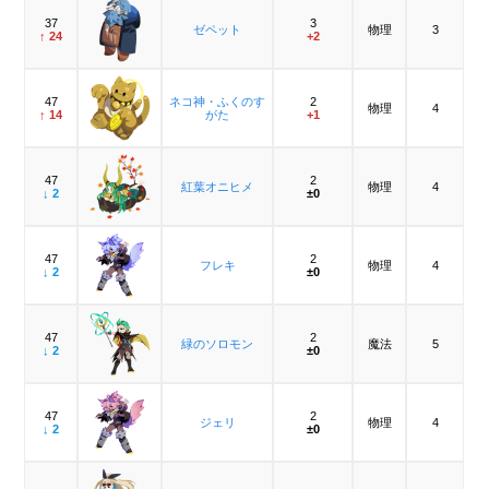
37
3
ゼペット
物理
3
↑ 24
+2
47
ネコ神・ふくのす
2
物理
4
↑ 14
がた
+1
47
2
紅葉オニヒメ
物理
4
↓ 2
±0
47
2
フレキ
物理
4
↓ 2
±0
47
2
緑のソロモン
魔法
5
↓ 2
±0
47
2
ジェリ
物理
4
↓ 2
±0