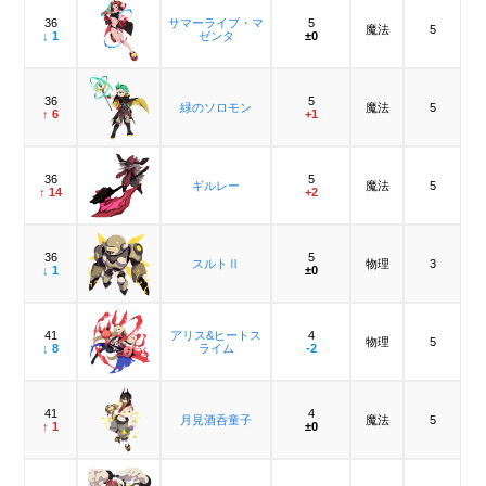
36
サマーライブ・マ
5
魔法
5
↓ 1
ゼンタ
±0
36
5
緑のソロモン
魔法
5
↑ 6
+1
36
5
ギルレー
魔法
5
↑ 14
+2
36
5
スルトⅡ
物理
3
↓ 1
±0
41
アリス&ヒートス
4
物理
5
↓ 8
ライム
-2
41
4
月見酒呑童子
魔法
5
↑ 1
±0