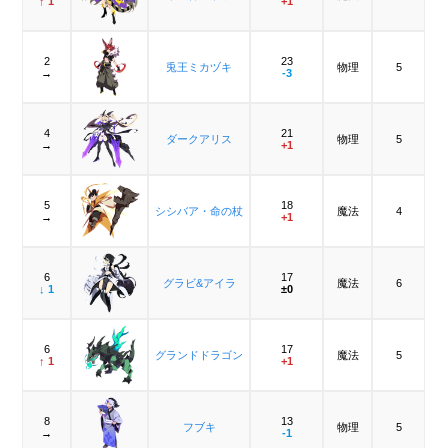
↑ 1
+1
2
23
兎王ミカヅキ
物理
5
→
-3
4
21
ダークアリス
物理
5
→
+1
5
18
シシバア・命の杖
魔法
4
→
+1
6
17
グラビ&アイラ
魔法
6
↓ 1
±0
6
17
グランドドラゴン
魔法
5
↑ 1
+1
8
13
フブキ
物理
5
→
-1