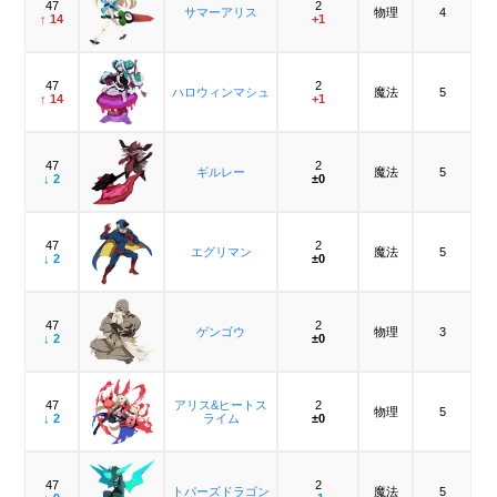
47
2
サマーアリス
物理
4
↑ 14
+1
47
2
ハロウィンマシュ
魔法
5
↑ 14
+1
47
2
ギルレー
魔法
5
↓ 2
±0
47
2
エグリマン
魔法
5
↓ 2
±0
47
2
ゲンゴウ
物理
3
↓ 2
±0
47
アリス&ヒートス
2
物理
5
↓ 2
ライム
±0
47
2
トパーズドラゴン
魔法
5