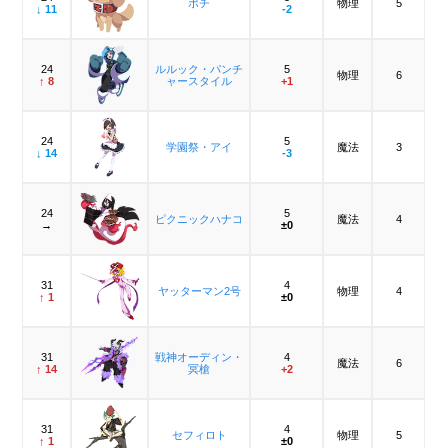
ポチ
物理
5
↓ 11
-2
24
ルルック・パンチ
5
物理
6
↑ 8
ャースタイル
+1
24
5
学園祭・アイ
魔法
3
↓ 14
-3
24
5
ピクニックハナコ
魔法
4
→
±0
31
4
ヤッターマン2号
物理
4
↑ 1
±0
31
戦神オーディン・
4
魔法
6
↑ 14
冥槍
+2
31
4
セフィロト
物理
5
↑ 1
±0