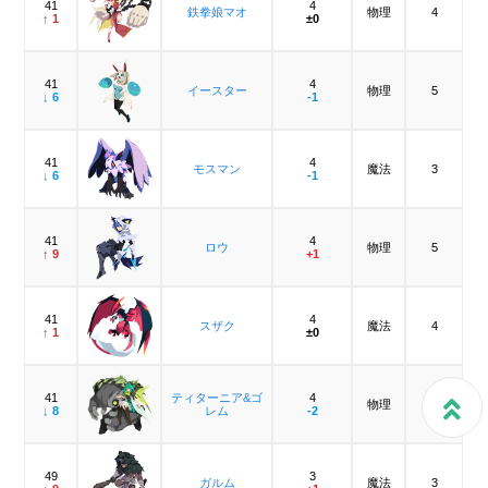
41
4
鉄拳娘マオ
物理
4
↑ 1
±0
41
4
イースター
物理
5
↓ 6
-1
41
4
モスマン
魔法
3
↓ 6
-1
41
4
ロウ
物理
5
↑ 9
+1
41
4
スザク
魔法
4
↑ 1
±0
41
ティターニア&ゴ
4
物理
3
↓ 8
レム
-2
49
3
ガルム
魔法
3