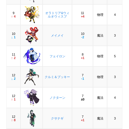
9
オラトリア&ウィ
11
物理
4
↑ 4
ルオウィスプ
+4
10
10
メイメイ
魔法
3
↓ 1
-2
11
8
フェイロン
物理
5
↑ 2
+1
12
7
クルミ＆ブッキー
物理
3
↓ 2
-1
12
7
ノクターン
魔法
4
↑ 1
±0
12
7
クサナギ
魔法
3
↑ 8
+1