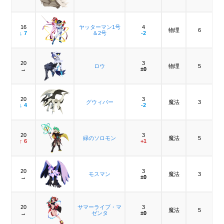
16
ヤッターマン1号
4
物理
6
↓ 7
＆2号
-2
20
3
ロウ
物理
5
→
±0
20
3
グウィバー
魔法
3
↓ 4
-2
20
3
緑のソロモン
魔法
5
↑ 6
+1
20
3
モスマン
魔法
3
→
±0
20
サマーライブ・マ
3
魔法
5
→
ゼンタ
±0