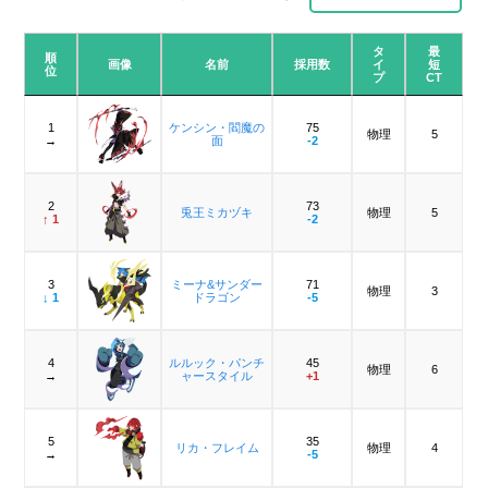
タ
最
順
画像
名前
採用数
イ
短
位
プ
CT
1
ケンシン・閻魔の
75
物理
5
→
面
-2
2
73
兎王ミカヅキ
物理
5
↑ 1
-2
3
ミーナ&サンダー
71
物理
3
↓ 1
ドラゴン
-5
4
ルルック・パンチ
45
物理
6
→
ャースタイル
+1
5
35
リカ・フレイム
物理
4
→
-5