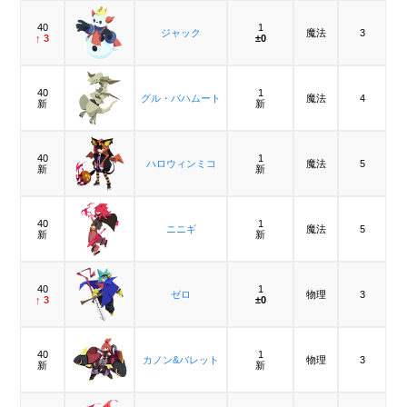
40
1
ジャック
魔法
3
↑ 3
±0
40
1
グル・バハムート
魔法
4
新
新
40
1
ハロウィンミコ
魔法
5
新
新
40
1
ニニギ
魔法
5
新
新
40
1
ゼロ
物理
3
↑ 3
±0
40
1
カノン&バレット
物理
3
新
新