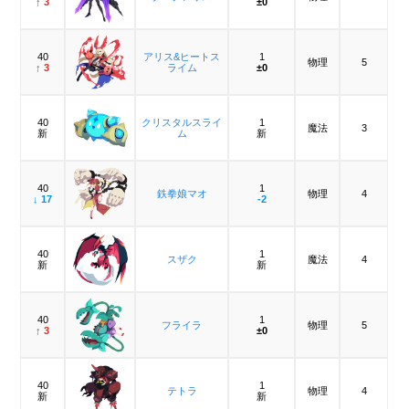
↑ 3
±0
40
アリス&ヒートス
1
物理
5
↑ 3
ライム
±0
40
クリスタルスライ
1
魔法
3
新
ム
新
40
1
鉄拳娘マオ
物理
4
↓ 17
-2
40
1
スザク
魔法
4
新
新
40
1
フライラ
物理
5
↑ 3
±0
40
1
テトラ
物理
4
新
新