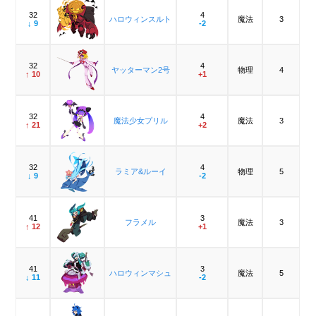
32
4
ハロウィンスルト
魔法
3
↓ 9
-2
32
4
ヤッターマン2号
物理
4
↑ 10
+1
32
4
魔法少女プリル
魔法
3
↑ 21
+2
32
4
ラミア&ルーイ
物理
5
↓ 9
-2
41
3
フラメル
魔法
3
↑ 12
+1
41
3
ハロウィンマシュ
魔法
5
↓ 11
-2