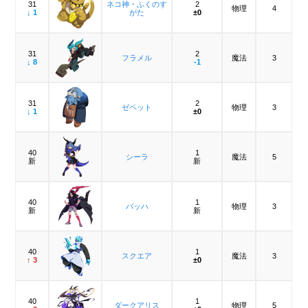
31
ネコ神・ふくのす
2
物理
4
↓ 1
がた
±0
31
2
フラメル
魔法
3
↓ 8
-1
31
2
ゼペット
物理
3
↓ 1
±0
40
1
シーラ
魔法
5
新
新
40
1
バッハ
物理
3
新
新
40
1
スクエア
魔法
3
↑ 3
±0
40
1
ダークアリス
物理
5