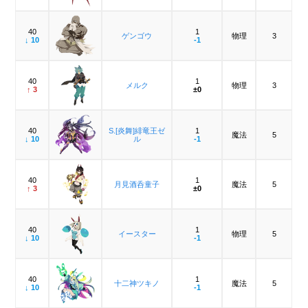
40
1
ゲンゴウ
物理
3
↓ 10
-1
40
1
メルク
物理
3
↑ 3
±0
40
S.[炎舞]緋竜王ゼ
1
魔法
5
↓ 10
ル
-1
40
1
月見酒呑童子
魔法
5
↑ 3
±0
40
1
イースター
物理
5
↓ 10
-1
40
1
十二神ツキノ
魔法
5
↓ 10
-1