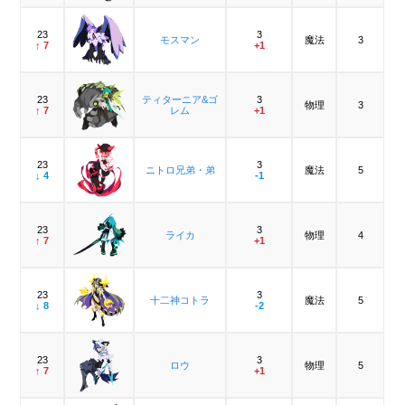
23
3
モスマン
魔法
3
↑ 7
+1
23
ティターニア&ゴ
3
物理
3
↑ 7
レム
+1
23
3
ニトロ兄弟・弟
魔法
5
↓ 4
-1
23
3
ライカ
物理
4
↑ 7
+1
23
3
十二神コトラ
魔法
5
↓ 8
-2
23
3
ロウ
物理
5
↑ 7
+1