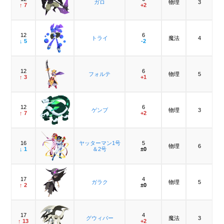
ガロ
物理
3
↑ 7
+2
12
6
トライ
魔法
4
↓ 5
-2
12
6
フォルテ
物理
5
↑ 3
+1
12
6
ゲンブ
物理
3
↑ 7
+2
16
ヤッターマン1号
5
物理
6
↓ 1
＆2号
±0
17
4
ガラク
物理
5
↑ 2
±0
17
4
グウィバー
魔法
3
↑ 13
+2