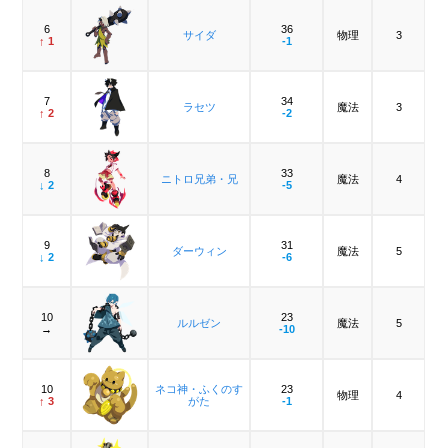
6
36
サイダ
物理
3
↑ 1
-1
7
34
ラセツ
魔法
3
↑ 2
-2
8
33
ニトロ兄弟・兄
魔法
4
↓ 2
-5
9
31
ダーウィン
魔法
5
↓ 2
-6
10
23
ルルゼン
魔法
5
→
-10
10
ネコ神・ふくのす
23
物理
4
↑ 3
がた
-1