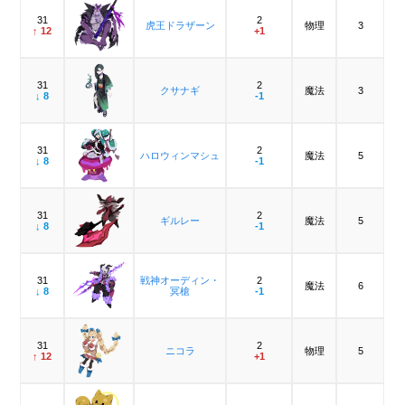
31
2
虎王ドラザーン
物理
3
↑ 12
+1
31
2
クサナギ
魔法
3
↓ 8
-1
31
2
ハロウィンマシュ
魔法
5
↓ 8
-1
31
2
ギルレー
魔法
5
↓ 8
-1
31
戦神オーディン・
2
魔法
6
↓ 8
冥槍
-1
31
2
ニコラ
物理
5
↑ 12
+1