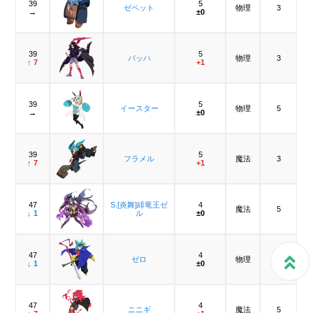
39
5
ゼペット
物理
3
→
±0
39
5
バッハ
物理
3
↑ 7
+1
39
5
イースター
物理
5
→
±0
39
5
フラメル
魔法
3
↑ 7
+1
47
S.[炎舞]緋竜王ゼ
4
魔法
5
↓ 1
ル
±0
47
4
ゼロ
物理
3
↓ 1
±0
47
4
ニニギ
魔法
5