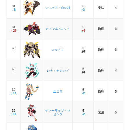
31
6
シシバア・命の杖
魔法
4
↓ 8
-3
31
6
カノン&バレット
物理
3
↑ 28
+4
39
5
スルトⅡ
物理
3
→
±0
39
5
レナ・セカンド
物理
4
→
±0
39
5
ニコラ
物理
5
↓ 11
-2
39
サマーライブ・マ
5
魔法
5
↓ 11
ゼンタ
-2