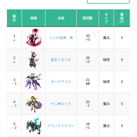
タ
最
順
画像
名前
採用数
イ
短
位
プ
CT
1
33
ニトロ兄弟・弟
魔法
5
→
+3
2
29
兎王ミカヅキ
物理
5
→
+2
3
21
ダークアリス
物理
5
↑ 1
±0
4
20
十二神コトラ
魔法
5
↓ 1
-4
5
18
グランドドラゴン
魔法
5
↑ 2
+1