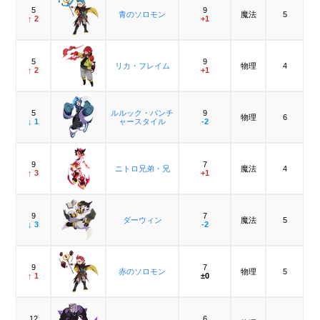
5
9
青のソロモン
魔法
5
↑ 2
+1
5
9
リカ・フレイム
物理
4
↑ 2
+1
5
ルルック・パンチ
9
物理
6
↓ 1
ャースタイル
-2
9
7
ニトロ兄弟・兄
魔法
4
↑ 3
+1
9
7
ダーウィン
魔法
5
↓ 3
-2
9
7
赤のソロモン
物理
5
↑ 1
±0
12
6