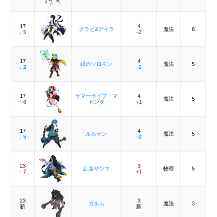
17
4
グラビ&アイラ
魔法
6
↓ 5
-2
17
4
緑のソロモン
魔法
5
↓ 2
-1
17
サマーライブ・マ
4
魔法
5
↑ 6
ゼンタ
+1
17
4
ルルゼン
魔法
5
↓ 5
-2
23
3
紅葉ザンマ
物理
5
↑ 7
+1
23
3
ガルム
魔法
3
新
新