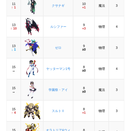
11
10
クサナギ
魔法
3
↑ 1
+1
13
9
ルシファー
物理
4
↑ 10
+3
13
9
ゼロ
物理
3
↓ 1
±0
15
8
ヤッターマン1号
物理
4
→
±0
15
8
学園祭・アイ
魔法
3
→
±0
15
8
スルトⅡ
物理
3
↑ 4
+1
15
オラトリア&ウィ
8