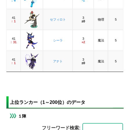
↓ 6
-1
41
3
セフィロト
物理
5
↑ 1
±0
41
3
シーラ
魔法
5
↑ 31
+2
41
3
アナト
魔法
5
↑ 1
±0
上位ランカー（1～200位）のデータ
１陣
フリーワード検索: