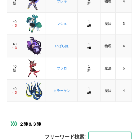
フレキ
物理
4
新
新
40
1
マシュ
魔法
3
↑ 3
±0
40
1
いばら姫
物理
4
↑ 3
±0
40
1
ファロ
魔法
5
新
新
40
1
クラーケン
魔法
4
↑ 3
±0
２陣＆３陣
フリーワード検索: