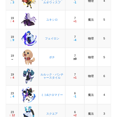
物理
4
↓ 3
ルオウィスプ
-1
19
7
ユキシロ
魔法
5
↑ 4
+1
19
7
フェイロン
物理
5
↓ 9
-4
19
7
ポチ
物理
5
→
±0
19
ルルック・パンチ
7
物理
6
↑ 4
ャースタイル
+1
23
6
ミコ&クロマドー
魔法
4
↓ 4
-1
23
6
スクエア
魔法
3
↑ 12
+2