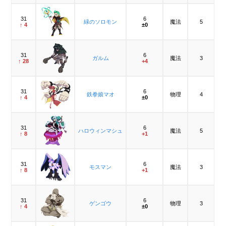
31
6
緑のソロモン
魔法
5
↑ 4
±0
31
6
ガルム
魔法
3
↑ 28
+4
31
6
鉄拳娘マオ
物理
4
↑ 4
±0
31
6
ハロウィンマシュ
魔法
5
↑ 8
+1
31
6
モスマン
魔法
3
↑ 8
+1
31
6
ゲンゴウ
物理
3
↑ 4
±0