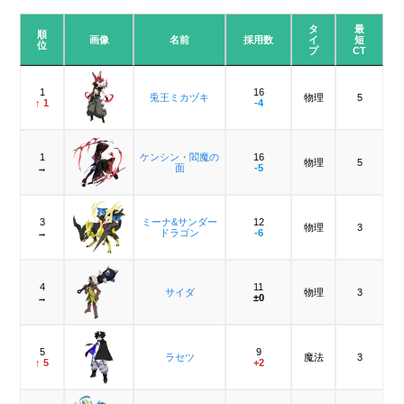
タ
最
順
画像
名前
採用数
イ
短
位
プ
CT
1
16
兎王ミカヅキ
物理
5
↑ 1
-4
1
ケンシン・閻魔の
16
物理
5
→
面
-5
3
ミーナ&サンダー
12
物理
3
→
ドラゴン
-6
4
11
サイダ
物理
3
→
±0
5
9
ラセツ
魔法
3
↑ 5
+2