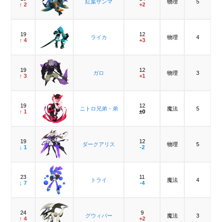
紅葉ザンマ
物理
5
↑ 2
+2
19
12
ライカ
物理
4
↑ 4
+3
19
12
ガロ
物理
3
↑ 3
+1
19
12
ニトロ兄弟・弟
魔法
5
↑ 1
±0
19
12
ダークアリス
物理
5
↓ 1
-2
23
11
トライ
魔法
4
↓ 7
-4
24
9
グウィバー
魔法
3
↑ 4
+2