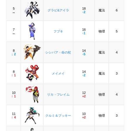
5
18
グラビ&アイラ
魔法
6
→
-2
7
16
フブキ
物理
5
→
-1
8
14
シシバア・命の杖
魔法
4
↓ 2
-5
8
14
メイメイ
魔法
3
↑ 1
-2
10
12
リカ・フレイム
物理
4
↑ 1
+2
11
10
クルミ＆ブッキー
物理
3
↑ 4
+2