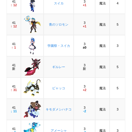
41
3
スイカ
魔法
4
↑ 12
+1
41
3
青のソロモン
魔法
5
↑ 12
+1
41
3
学園祭・スイカ
魔法
3
↑ 1
±0
41
3
ギルレー
魔法
5
新
新
41
3
ビャッコ
魔法
5
↑ 31
+2
41
3
キモダメシハナコ
魔法
3
↓ 11
-2
41
3
アメーシャ
魔法
3