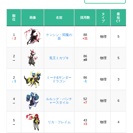
タ
最
順
画像
名前
採用数
イ
短
位
プ
CT
1
ケンシン・閻魔の
88
物理
5
↑ 2
面
+11
2
86
兎王ミカヅキ
物理
5
→
±0
2
ミーナ&サンダー
86
物理
3
↓ 1
ドラゴン
-1
4
ルルック・パンチ
52
物理
6
→
ャースタイル
+7
5
43
リカ・フレイム
物理
4
→
+3