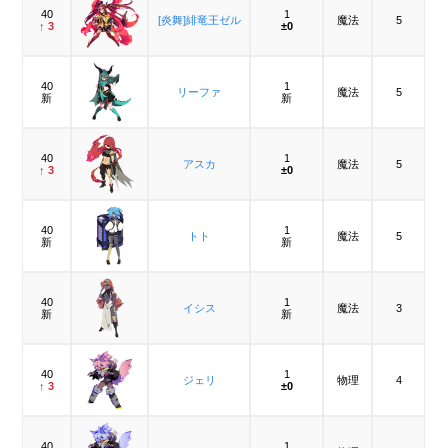
40
1
[炎舞]緋竜王ゼル
魔法
5
↑ 3
±0
40
1
リーファ
魔法
5
新
新
40
1
アスカ
魔法
5
↑ 3
±0
40
1
トト
魔法
5
新
新
40
1
イシス
魔法
3
新
新
40
1
ジェリ
物理
4
↑ 3
±0
40
1