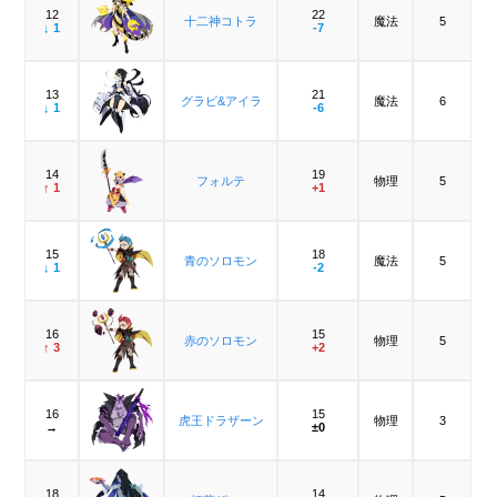
12
22
十二神コトラ
魔法
5
↓ 1
-7
13
21
グラビ&アイラ
魔法
6
↓ 1
-6
14
19
フォルテ
物理
5
↑ 1
+1
15
18
青のソロモン
魔法
5
↓ 1
-2
16
15
赤のソロモン
物理
5
↑ 3
+2
16
15
虎王ドラザーン
物理
3
→
±0
18
14