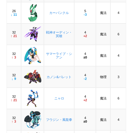
26
5
カーバンクル
魔法
4
↓ 11
-3
32
戦神オーディン・
4
魔法
6
↑ 21
冥槍
+2
32
サマーライブ・シ
4
魔法
4
↑ 3
アン
±0
32
4
カノン&バレット
物理
3
↓ 9
-2
32
4
ニャロ
魔法
6
↑ 21
+2
32
4
フウジン・風龍拳
魔法
4
↑ 3
±0