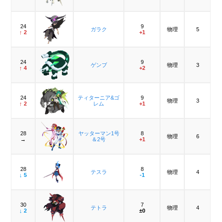
24
9
ガラク
物理
5
↑ 2
+1
24
9
ゲンブ
物理
3
↑ 4
+2
24
ティターニア&ゴ
9
物理
3
↑ 2
レム
+1
28
ヤッターマン1号
8
物理
6
→
＆2号
+1
28
8
テスラ
物理
4
↓ 5
-1
30
7
テトラ
物理
4
↓ 2
±0