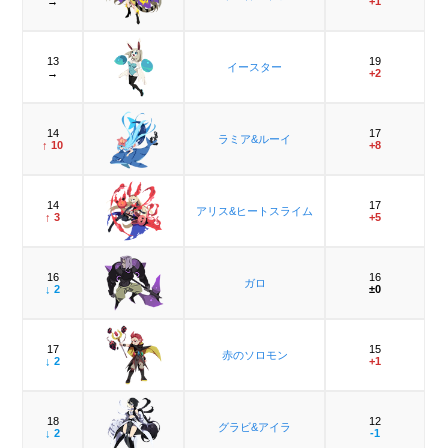
→
+1
13
19
イースター
→
+2
14
17
ラミア&ルーイ
↑ 10
+8
14
17
アリス&ヒートスライム
↑ 3
+5
16
16
ガロ
↓ 2
±0
17
15
赤のソロモン
↓ 2
+1
18
12
グラビ&アイラ
↓ 2
-1