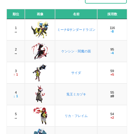
順位
画像
名前
採用数
1
116
ミーナ&サンダードラゴン
→
-8
2
95
ケンシン・閻魔の面
→
-4
3
59
サイダ
↑ 1
+5
4
55
兎王ミカヅキ
↓ 1
±0
5
54
リカ・フレイム
→
+2