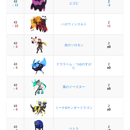
43
2
エゴピ
↓ 11
-2
43
2
ハロウィンスルト
↑ 22
+1
43
2
赤のソロモン
↑ 4
±0
43
クララーム・つゆのすが
2
↑ 4
た
±0
43
2
風のイースター
↑ 4
±0
43
2
ミーナ&サンダードラゴン
↑ 4
±0
43
2
ペトラ