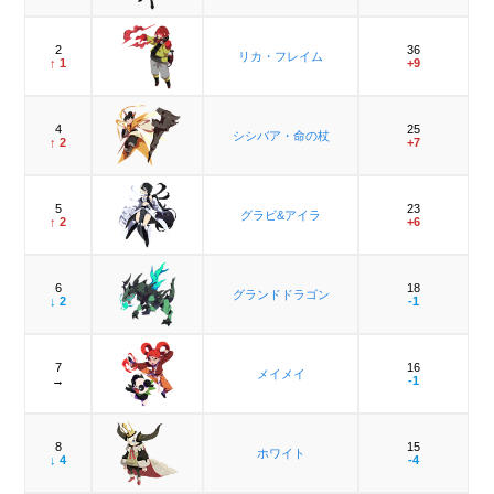
2
36
リカ・フレイム
↑ 1
+9
4
25
シシバア・命の杖
↑ 2
+7
5
23
グラビ&アイラ
↑ 2
+6
6
18
グランドドラゴン
↓ 2
-1
7
16
メイメイ
→
-1
8
15
ホワイト
↓ 4
-4