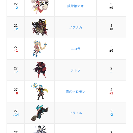
22
3
鉄拳娘マオ
↓ 2
±0
22
3
ノブナガ
↓ 2
±0
27
2
ニコラ
↑ 1
±0
27
2
テトラ
↓ 7
-1
27
2
青のソロモン
↑ 8
+1
27
2
フラメル
↓ 14
-2
27
2