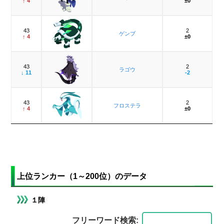
↑ 4
±0
43
2
ゲンブ
↑ 4
±0
43
2
ラゴウ
↓ 11
-2
43
2
フロステラ
↑ 4
±0
上位ランカー（1～200位）のデータ
１陣
フリーワード検索: