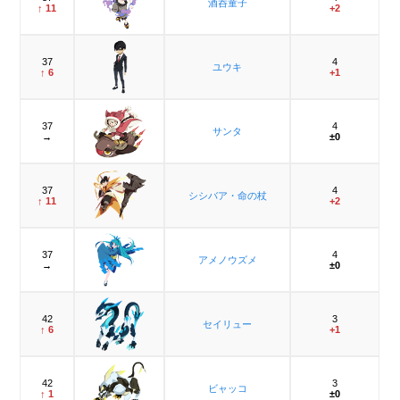
酒呑童子
↑ 11
+2
37
4
ユウキ
↑ 6
+1
37
4
サンタ
→
±0
37
4
シシバア・命の杖
↑ 11
+2
37
4
アメノウズメ
→
±0
42
3
セイリュー
↑ 6
+1
42
3
ビャッコ
↑ 1
±0