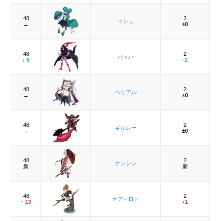
48
2
マシュ
→
±0
48
2
バッハ
↓ 5
-1
48
2
ベリアル
→
±0
48
2
ギルレー
→
±0
48
2
ケンシン
新
新
48
2
セフィロト
↑ 13
+1