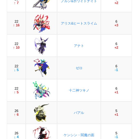
ノルン&ホワイトナイト
↑ 7
+2
22
6
アリス&ヒートスライム
↑ 16
+3
22
6
アナト
↑ 10
+2
22
6
ゼロ
↓ 5
-1
22
6
十二神ツキノ
↑ 5
+1
26
5
バアル
↑ 6
+1
26
5
ケンシン・閻魔の面
↓ 4
-1