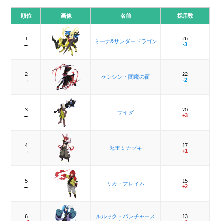
順位
画像
名前
採用数
1
26
ミーナ&サンダードラゴン
→
-3
2
22
ケンシン・閻魔の面
→
-2
3
20
サイダ
→
+3
4
17
兎王ミカヅキ
→
+1
5
15
リカ・フレイム
→
+2
6
ルルック・パンチャース
13