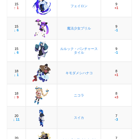
15
9
フェイロン
↑ 1
+1
15
9
魔法少女プリル
↓ 6
-1
15
ルルック・パンチャース
9
↓ 6
タイル
-1
18
8
キモダメシハナコ
↓ 1
+1
18
8
ニコラ
↑ 9
+3
20
7
スイカ
↓ 11
-3
20
7