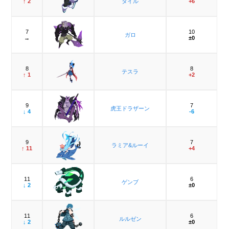
↑ 2
タイル
+6
7
10
ガロ
→
±0
8
8
テスラ
↑ 1
+2
9
7
虎王ドラザーン
↓ 4
-6
9
7
ラミア&ルーイ
↑ 11
+4
11
6
ゲンブ
↓ 2
±0
11
6
ルルゼン
↓ 2
±0