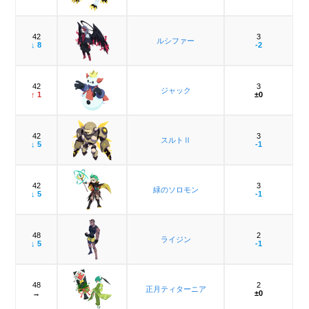
42
3
ルシファー
↓ 8
-2
42
3
ジャック
↑ 1
±0
42
3
スルトⅡ
↓ 5
-1
42
3
緑のソロモン
↓ 5
-1
48
2
ライジン
↓ 5
-1
48
2
正月ティターニア
→
±0