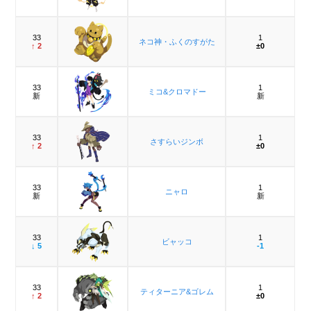
33
1
ネコ神・ふくのすがた
↑ 2
±0
33
1
ミコ&クロマドー
新
新
33
1
さすらいジンボ
↑ 2
±0
33
1
ニャロ
新
新
33
1
ビャッコ
↓ 5
-1
33
1
ティターニア&ゴレム
↑ 2
±0