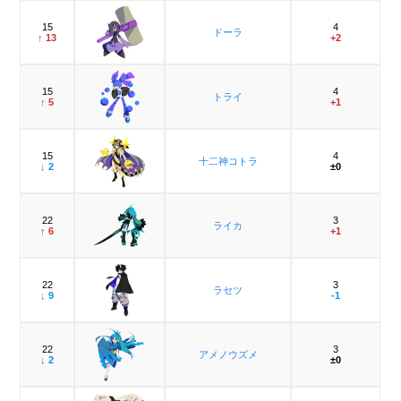
15
4
ドーラ
↑ 13
+2
15
4
トライ
↑ 5
+1
15
4
十二神コトラ
↓ 2
±0
22
3
ライカ
↑ 6
+1
22
3
ラセツ
↓ 9
-1
22
3
アメノウズメ
↓ 2
±0