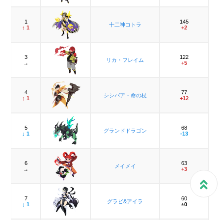
1
145
十二神コトラ
↑ 1
+2
3
122
リカ・フレイム
→
+5
4
77
シシバア・命の杖
↑ 1
+12
5
68
グランドドラゴン
↓ 1
-13
6
63
メイメイ
→
+3
7
60
グラビ&アイラ
↓ 1
±0