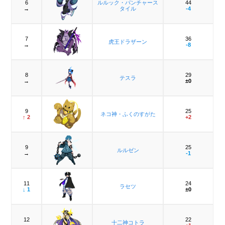
6
ルルック・パンチャース
44
→
タイル
-4
7
36
虎王ドラザーン
→
-8
8
29
テスラ
→
±0
9
25
ネコ神・ふくのすがた
↑ 2
+2
9
25
ルルゼン
→
-1
11
24
ラセツ
↓ 1
±0
12
22
十二神コトラ