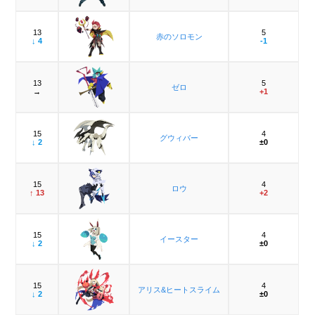
13
5
赤のソロモン
↓ 4
-1
13
5
ゼロ
→
+1
15
4
グウィバー
↓ 2
±0
15
4
ロウ
↑ 13
+2
15
4
イースター
↓ 2
±0
15
4
アリス&ヒートスライム
↓ 2
±0