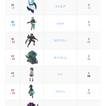
35
3
スクエア
↓ 3
-1
35
3
メルク
↓ 13
-3
35
3
エグリマン
↑ 12
+1
43
2
モリゴレム
↑ 22
+1
43
2
アイ
↑ 4
±0
43
2
フウジン
↑ 22
+1