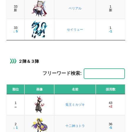
33
1
ベリアル
新
新
33
1
セイリュー
↓ 5
-1
２陣＆３陣
フリーワード検索:
順位
画像
名前
採用数
1
43
兎王ミカヅキ
→
+2
2
36
十二神コトラ
↓ 1
-5