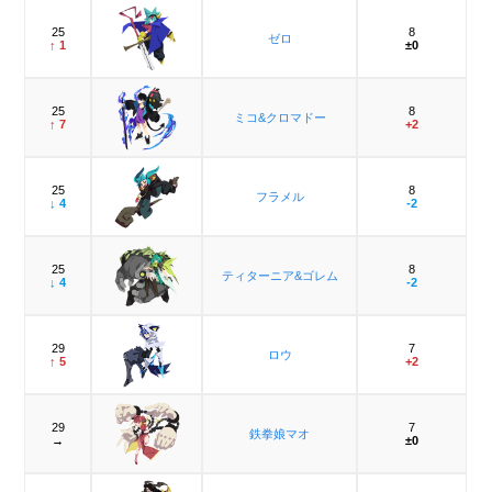
25
8
ゼロ
↑ 1
±0
25
8
ミコ&クロマドー
↑ 7
+2
25
8
フラメル
↓ 4
-2
25
8
ティターニア&ゴレム
↓ 4
-2
29
7
ロウ
↑ 5
+2
29
7
鉄拳娘マオ
→
±0