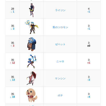
28
4
ライジン
↓ 1
-1
35
3
青のソロモン
↓ 3
-1
35
3
ゼペット
↑ 3
±0
35
3
ニャロ
↑ 12
+1
35
3
ケンシン
↓ 13
-3
35
3
ポチ
↓ 18
-4