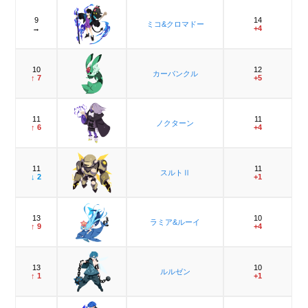
9
14
ミコ&クロマドー
→
+4
10
12
カーバンクル
↑ 7
+5
11
11
ノクターン
↑ 6
+4
11
11
スルトⅡ
↓ 2
+1
13
10
ラミア&ルーイ
↑ 9
+4
13
10
ルルゼン
↑ 1
+1