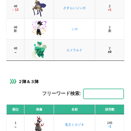
48
2
さすらいジンボ
↑ 13
+1
48
2
シロ
新
新
48
2
エメラルド
→
±0
２陣＆３陣
フリーワード検索:
順位
画像
名前
採用数
1
145
兎王ミカヅキ
→
-1