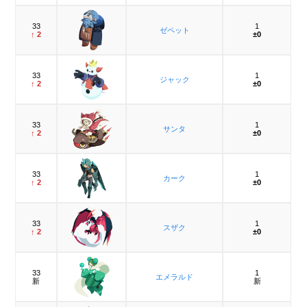
33
1
ゼペット
↑ 2
±0
33
1
ジャック
↑ 2
±0
33
1
サンタ
↑ 2
±0
33
1
カーク
↑ 2
±0
33
1
スザク
↑ 2
±0
33
1
エメラルド
新
新