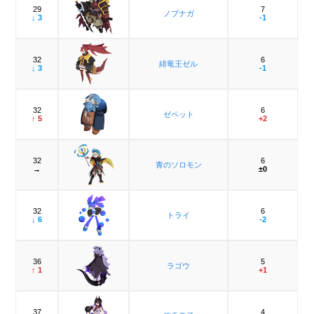
29
7
ノブナガ
↓ 3
-1
32
6
緋竜王ゼル
↓ 3
-1
32
6
ゼペット
↑ 5
+2
32
6
青のソロモン
→
±0
32
6
トライ
↓ 6
-2
36
5
ラゴウ
↑ 1
+1
37
4