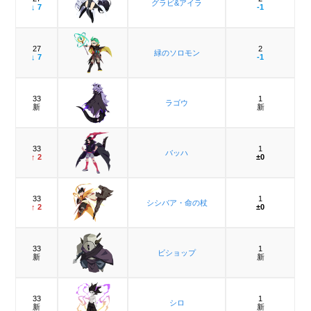
グラビ&アイラ
↓ 7
-1
27
2
緑のソロモン
↓ 7
-1
33
1
ラゴウ
新
新
33
1
バッハ
↑ 2
±0
33
1
シシバア・命の杖
↑ 2
±0
33
1
ビショップ
新
新
33
1
シロ
新
新