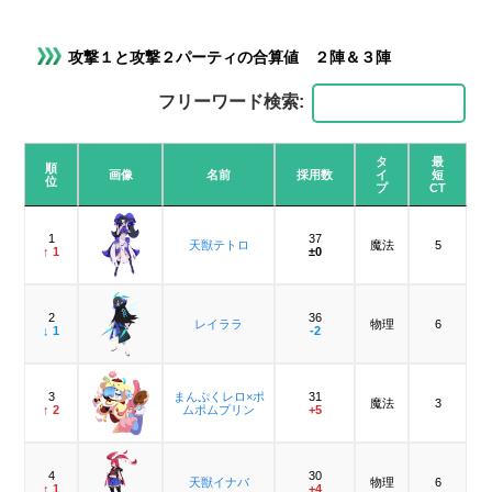
攻撃１と攻撃２パーティの合算値 ２陣＆３陣
フリーワード検索:
タ
最
順
画像
名前
採用数
イ
短
位
プ
CT
1
37
天獣テトロ
魔法
5
↑ 1
±0
2
36
レイララ
物理
6
↓ 1
-2
3
まんぷくレロ×ポ
31
魔法
3
↑ 2
ムポムプリン
+5
4
30
天獣イナバ
物理
6
↑ 1
+4