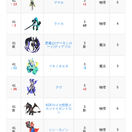
41
3
ママル
物理
5
↑ 13
+1
41
3
ライカ
物理
4
↑ 3
±0
41
悪魔公(デーモンロ
3
魔法
3
新
ード)ディアブロ
新
41
3
ツキノオルタ
魔法
3
↓ 11
-2
41
3
ラヴ
物理
5
↑ 26
+2
KDFのメカ怪獣メ
41
3
カジャイガントロ
物理
6
新
新
ン
41
3
シン・カノン
物理
3
新
新