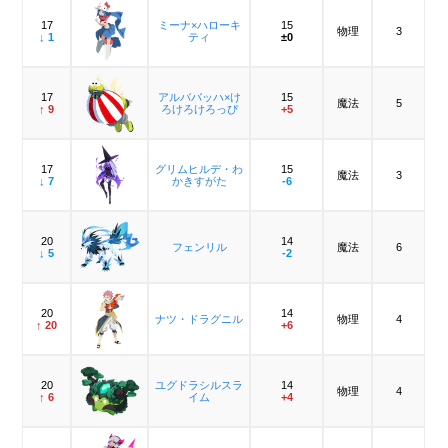
17
ミーナ×ハローキ
15
物理
3
↓ 1
ティ
±0
17
アルババッハ×け
15
魔法
5
↑ 9
ろけろけろっぴ
+5
17
グリムヒルデ・わ
15
魔法
3
↓ 7
かきすがた
-6
20
14
フェンリル
魔法
6
↓ 5
-2
20
14
ナツ・ドラグニル
物理
4
↑ 20
+6
20
ユグドラシルスラ
14
物理
4
↑ 6
イム
+4