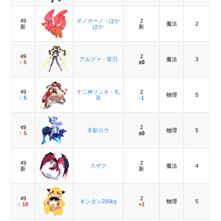
49
ポノボーノ・ぽか
2
魔法
2
新
ぽか
新
49
2
アルファ・雷刃
魔法
3
↑ 5
±0
49
十二神リンネ・礼
2
物理
5
↓ 5
装
-1
49
2
氷影ロウ
物理
5
↑ 5
±0
49
2
スザク
魔法
4
新
新
49
2
キンタン200kg
物理
5
↑ 18
+1