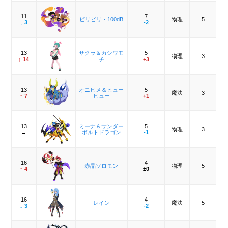
11
7
ビリビリ・100dB
物理
5
↓ 3
-2
13
サクラ＆カシワモ
5
物理
3
↑ 14
チ
+3
13
オニヒメ＆ヒュー
5
魔法
3
↑ 7
ヒュー
+1
13
ミーナ＆サンダー
5
物理
3
→
ボルトドラゴン
-1
16
4
赤晶ソロモン
物理
5
↑ 4
±0
16
4
レイン
魔法
5
↓ 3
-2