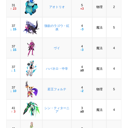
31
5
アオトリオ
物理
2
↑ 23
+3
37
強欲のラゴウ・紅
4
魔法
5
↓ 15
炎
-3
37
4
ヴイ
魔法
4
↓ 15
-3
37
4
ハバネロ・中辛
魔法
4
↓ 1
±0
37
4
若王フォルテ
物理
5
↓ 10
-2
41
シン・ティターニ
3
魔法
4
↑ 3
ア
±0