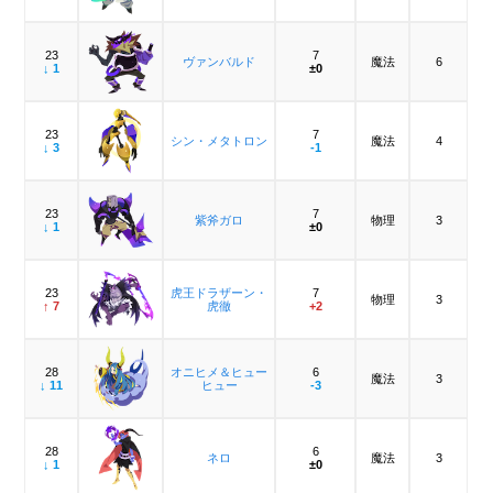
23
7
ヴァンバルド
魔法
6
↓ 1
±0
23
7
シン・メタトロン
魔法
4
↓ 3
-1
23
7
紫斧ガロ
物理
3
↓ 1
±0
23
虎王ドラザーン・
7
物理
3
↑ 7
虎徹
+2
28
オニヒメ＆ヒュー
6
魔法
3
↓ 11
ヒュー
-3
28
6
ネロ
魔法
3
↓ 1
±0