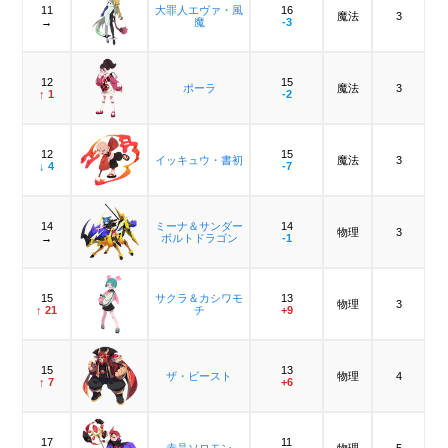
11
大罪人エヴァ・風
16
魔法
3
→
魔
-3
12
15
ポーラ
魔法
3
↑ 1
-2
12
15
イッキュウ・書初
魔法
3
↓ 4
-7
14
ミーナ＆サンダー
14
物理
3
→
ボルトドラゴン
-1
15
サクラ＆カシワモ
13
物理
3
↑ 21
チ
+9
15
13
ザ・ビースト
物理
4
↑ 7
+6
17
11
赤晶ソロモン
物理
5