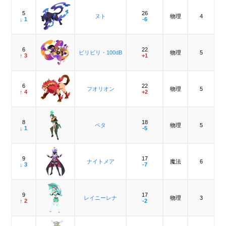
5
26
ヌト
物理
4
↓ 1
-6
6
22
ビリビリ・100dB
物理
5
↑ 3
+1
6
22
フオリオン
物理
5
↑ 4
+2
8
18
ペタ
物理
5
↓ 1
-5
9
17
ナイトメア
魔法
6
↓ 3
-7
9
17
レイニーレナ
物理
3
↑ 2
-2