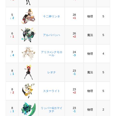
5
28
十二神リンネ
物理
5
↓ 2
+1
6
26
アルババッハ
魔法
5
↑ 1
+2
7
アリス×シナモロ
24
物理
4
↓ 4
ール
-3
8
23
レオナ
魔法
5
↓ 1
-1
8
23
スターライト
物理
5
↑ 2
+2
8
リッパー&カマイ
23
物理
2
↓ 1
タチ
-1