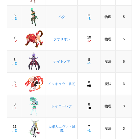
6
11
ペタ
物理
5
↓ 3
-3
7
10
フオリオン
物理
5
↑ 2
+2
8
8
ナイトメア
魔法
6
↓ 2
-4
8
8
イッキュウ・書初
魔法
3
↑ 1
±0
8
8
レイニーレナ
物理
3
↑ 1
±0
11
大罪人エヴァ・風
7
魔法
3
↓ 2
魔
-1