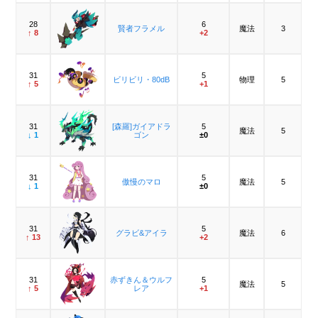
28
6
賢者フラメル
魔法
3
↑ 8
+2
31
5
ビリビリ・80dB
物理
5
↑ 5
+1
31
[森羅]ガイアドラ
5
魔法
5
↓ 1
ゴン
±0
31
5
傲慢のマロ
魔法
5
↓ 1
±0
31
5
グラビ&アイラ
魔法
6
↑ 13
+2
31
赤ずきん＆ウルフ
5
魔法
5
↑ 5
レア
+1