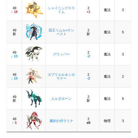
49
シャイニングスラ
2
魔法
3
↑ 18
イム
+1
49
国王リムル=テン
2
魔法
5
新
ペスト
新
49
2
グウィバー
魔法
3
↓ 13
-2
49
ガブリエル＆シロ
2
魔法
2
↓ 13
マドー
-2
49
2
エルダホーン
魔法
6
新
新
49
2
魔剣の侍マリナ
物理
3
↑ 5
±0