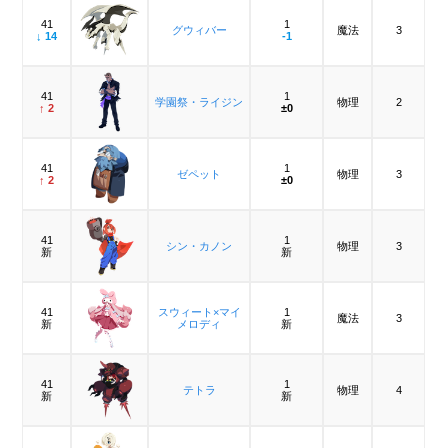
41
1
グウィバー
魔法
3
↓ 14
-1
41
1
学園祭・ライジン
物理
2
↑ 2
±0
41
1
ゼペット
物理
3
↑ 2
±0
41
1
シン・カノン
物理
3
新
新
41
スウィート×マイ
1
魔法
3
新
メロディ
新
41
1
テトラ
物理
4
新
新