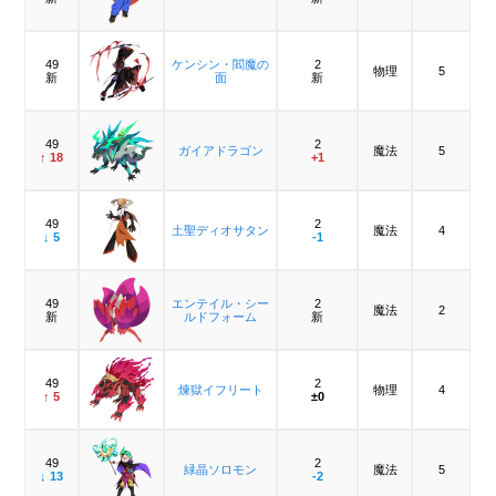
49
ケンシン・閻魔の
2
物理
5
新
面
新
49
2
ガイアドラゴン
魔法
5
↑ 18
+1
49
2
土聖ディオサタン
魔法
4
↓ 5
-1
49
エンテイル・シー
2
魔法
2
新
ルドフォーム
新
49
2
煉獄イフリート
物理
4
↑ 5
±0
49
2
緑晶ソロモン
魔法
5
↓ 13
-2