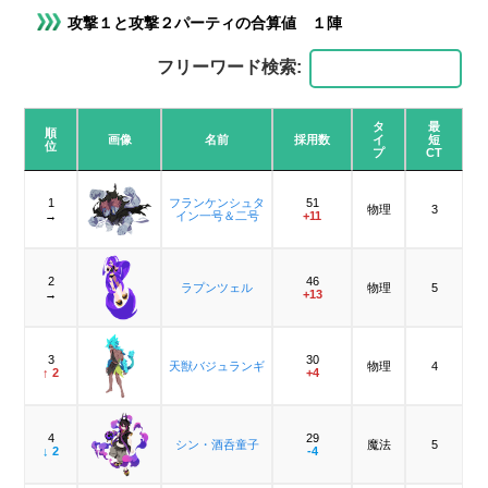
攻撃１と攻撃２パーティの合算値 １陣
フリーワード検索:
タ
最
順
画像
名前
採用数
イ
短
位
プ
CT
1
フランケンシュタ
51
物理
3
→
イン一号＆二号
+11
2
46
ラプンツェル
物理
5
→
+13
3
30
天獣バジュランギ
物理
4
↑ 2
+4
4
29
シン・酒呑童子
魔法
5
↓ 2
-4