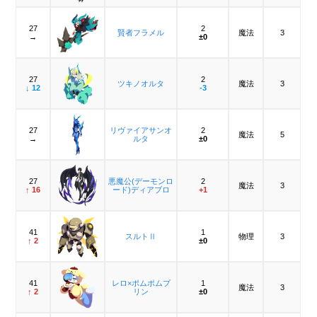
27
2
賢者フラメル
魔法
3
→
±0
27
2
ツキノオルタ
魔法
3
↓ 12
-3
27
リヴァイアサンオ
2
魔法
5
→
ルタ
±0
27
悪魔公(デーモンロ
2
魔法
3
↑ 16
ード)ディアブロ
+1
41
1
スルトⅡ
物理
3
↑ 2
±0
41
レロ×ポムポムプ
1
魔法
3
↑ 2
リン
±0