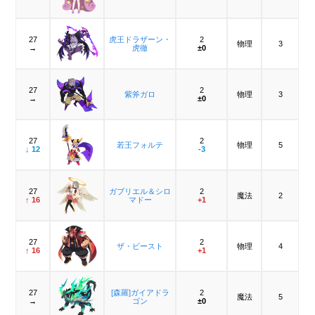
27
虎王ドラザーン・
2
物理
3
→
虎徹
±0
27
2
紫斧ガロ
物理
3
→
±0
27
2
若王フォルテ
物理
5
↓ 12
-3
27
ガブリエル＆シロ
2
魔法
2
↑ 16
マドー
+1
27
2
ザ・ビースト
物理
4
↑ 16
+1
27
[森羅]ガイアドラ
2
魔法
5
→
ゴン
±0