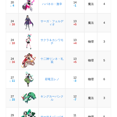
20
14
ハバネロ・激辛
魔法
4
↓ 4
-1
24
サーガ・フェルデ
13
魔法
4
↑ 16
ィオ
+5
24
サクラ＆カシワモ
13
物理
3
↑ 10
チ
+4
24
十二神リンネ・礼
13
物理
5
↑ 16
装
+5
27
12
翆竜王レノ
物理
6
↓ 11
-3
27
キングカーバンク
12
魔法
3
↓ 15
ル
-7
29
11
サーサ＆パンパオ
物理
5