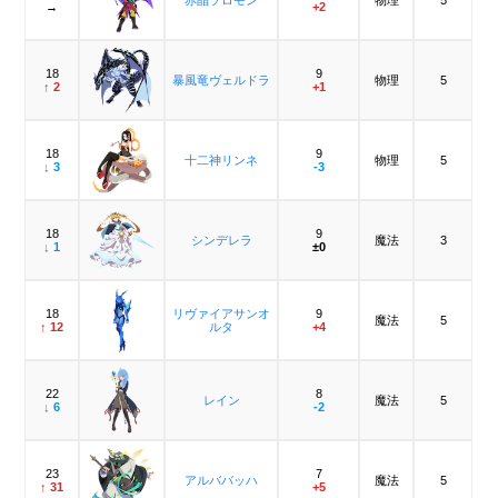
→
+2
18
9
暴風竜ヴェルドラ
物理
5
↑ 2
+1
18
9
十二神リンネ
物理
5
↓ 3
-3
18
9
シンデレラ
魔法
3
↓ 1
±0
18
リヴァイアサンオ
9
魔法
5
↑ 12
ルタ
+4
22
8
レイン
魔法
5
↓ 6
-2
23
7
アルババッハ
魔法
5
↑ 31
+5