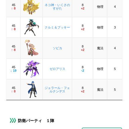
45
ネコ神・いくさの
8
物理
4
↑ 8
すがた
+2
45
8
クルミ＆ブッキー
物理
3
↑ 8
+2
45
8
ソピカ
魔法
4
↑ 8
+2
45
8
ゼロアリス
物理
5
↓ 19
-2
45
ジェラール・フェ
8
魔法
5
↑ 8
ルナンデス
+2
防衛パーティ １陣