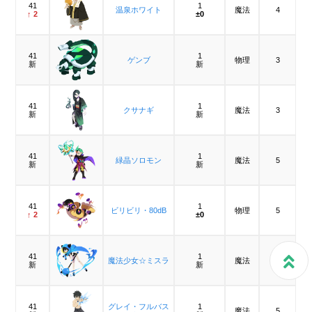
41
1
温泉ホワイト
魔法
4
↑ 2
±0
41
1
ゲンブ
物理
3
新
新
41
1
クサナギ
魔法
3
新
新
41
1
緑晶ソロモン
魔法
5
新
新
41
1
ビリビリ・80dB
物理
5
↑ 2
±0
41
1
魔法少女☆ミスラ
魔法
6
新
新
41
グレイ・フルバス
1
魔法
5