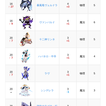
16
4
暴風竜ヴェルドラ
物理
5
↑ 27
+3
16
4
ヴァンバルド
魔法
6
↑ 9
+1
20
3
十二神リンネ
物理
5
↑ 7
+1
20
3
ハバネロ・中辛
魔法
4
↑ 7
+1
20
3
ラヴ
物理
5
↑ 7
+1
20
3
シンデレラ
魔法
3
→
-1
20
強欲のラゴウ・紅
3