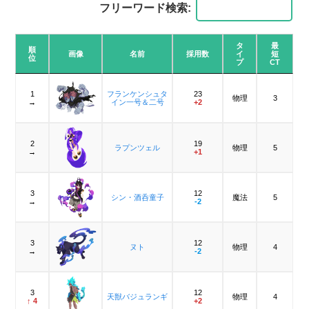
フリーワード検索:
タ
最
順
画像
名前
採用数
イ
短
位
プ
CT
1
フランケンシュタ
23
物理
3
→
イン一号＆二号
+2
2
19
ラプンツェル
物理
5
→
+1
3
12
シン・酒呑童子
魔法
5
→
-2
3
12
ヌト
物理
4
→
-2
3
12
天獣バジュランギ
物理
4
↑ 4
+2