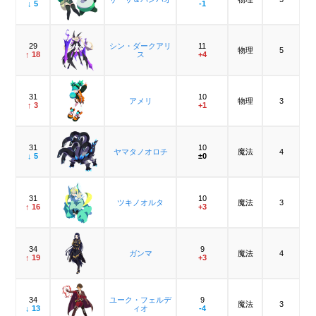
↓ 5
-1
29
シン・ダークアリ
11
物理
5
↑ 18
ス
+4
31
10
アメリ
物理
3
↑ 3
+1
31
10
ヤマタノオロチ
魔法
4
↓ 5
±0
31
10
ツキノオルタ
魔法
3
↑ 16
+3
34
9
ガンマ
魔法
4
↑ 19
+3
34
ユーク・フェルデ
9
魔法
3
↓ 13
ィオ
-4