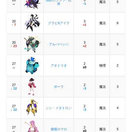
魔法
5
→
炎
-1
20
3
グラビ&アイラ
魔法
6
↑ 7
+1
20
3
アルババッハ
魔法
5
↑ 23
+2
27
2
アオトリオ
物理
2
→
±0
27
2
ポーラ
魔法
3
↓ 12
-3
27
2
シン・メタトロン
魔法
4
↓ 12
-3
27
2
傲慢のマロ
魔法
5
→
±0