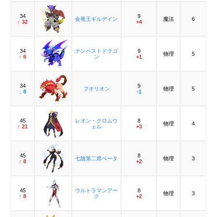
34
9
金竜王ギルデイン
魔法
6
↑ 32
+4
34
テンペストドラゴ
9
物理
5
↑ 6
ン
+1
34
9
フオリオン
物理
5
↓ 8
-1
45
レオン・クロムウ
8
物理
4
↑ 21
ェル
+3
45
8
七陰第二席ベータ
物理
3
↑ 8
+2
45
ウルトラマンアー
8
物理
3
↑ 8
ク
+2