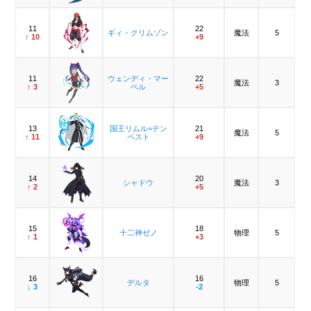
11
22
ギィ・クリムゾン
魔法
5
↑ 10
+9
11
ウェンディ・マー
22
魔法
3
↑ 3
ベル
+5
13
国王リムル=テン
21
魔法
5
↑ 11
ペスト
+9
14
20
シャドウ
魔法
3
↑ 2
+5
15
18
十二神ゼノ
物理
5
↑ 1
+3
16
16
デルタ
物理
5
↓ 3
-2