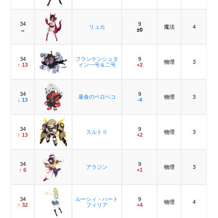
34
9
リュカ
魔法
4
→
±0
34
フランケンシュタ
9
物理
3
↑ 13
イン一号＆二号
+2
34
9
暴食のペロペコ
物理
3
↓ 13
-4
34
9
スルトⅡ
物理
3
↑ 13
+2
34
9
アラジン
物理
3
↑ 6
+1
34
ルーシィ・ハート
9
物理
4
↑ 32
フィリア
+4