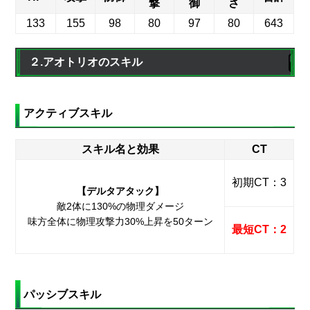
撃
御
さ
133
155
98
80
97
80
643
２.アオトリオのスキル
アクティブスキル
スキル名と効果
CT
初期CT：3
【デルタアタック】
敵2体に130%の物理ダメージ
味方全体に物理攻撃力30%上昇を50ターン
最短CT：2
パッシブスキル