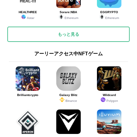
HEALTHREE
Sorare:NBA
EGGRYPTO
Astar
Ethereum
Ethereum
もっと見る
アーリーアクセス中NFTゲーム
Brilliantcrypto
Galaxy Blitz
Wildcard
Binance
Polygon