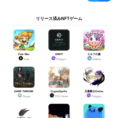
リリース済みNFTゲーム
Fate War
SNPIT
エルフの森
Kaia
Polygon
Pallete
DARK THRONE
CryptoSpells
元素騎士Online
Oasys
TCG Verse
Polygon