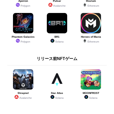
Apeiron
Pulsar
Illuvium
Polygon
Avalanche
Ethereum
Phantom Galaxies
BR1
Heroes of Mavia
Polygon
Solana
Ethereum
リリース前NFTゲーム
Shrapnel
Star Atlas
MOONFROST
Avalanche
Solana
Solana