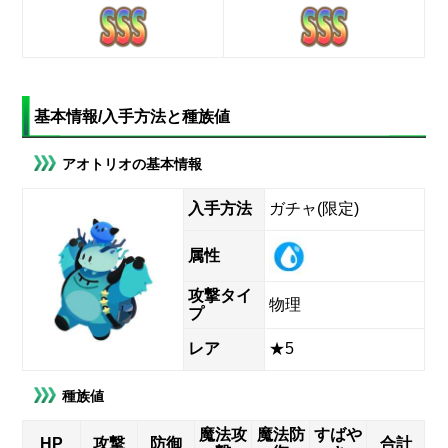
基本情報/入手方法と種族値
アオトリオの基本情報
入手方法
ガチャ(限定)
属性
攻撃タイ
物理
プ
レア
★5
種族値
魔法攻
魔法防
すばや
HP
攻撃
防御
合計