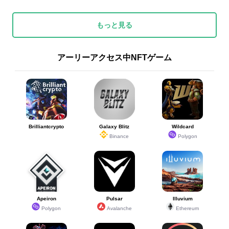
もっと見る
アーリーアクセス中NFTゲーム
Brilliantcrypto
Galaxy Blitz
Wildcard
Binance
Polygon
Apeiron
Pulsar
Illuvium
Polygon
Avalanche
Ethereum