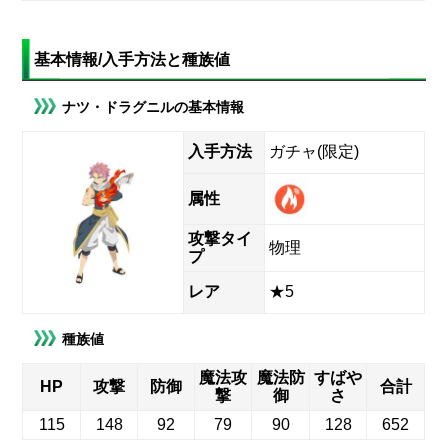
基本情報/入手方法と種族値
ナツ・ドラグニルの基本情報
入手方法
ガチャ(限定)
属性
攻撃タイ
物理
プ
レア
★5
種族値
魔法攻
魔法防
すばや
HP
攻撃
防御
合計
撃
御
さ
115
148
92
79
90
128
652