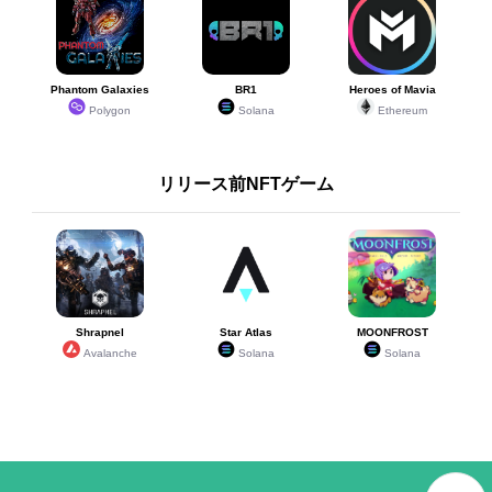
Phantom Galaxies
BR1
Heroes of Mavia
Polygon
Solana
Ethereum
リリース前NFTゲーム
Shrapnel
Star Atlas
MOONFROST
Avalanche
Solana
Solana