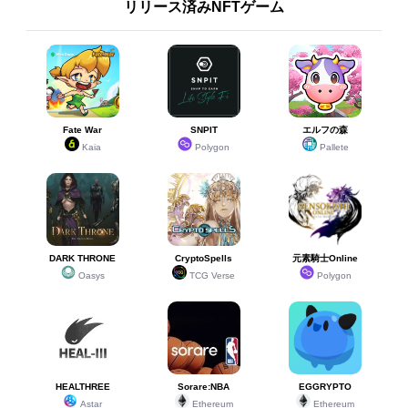
リリース済みNFTゲーム
Fate War
SNPIT
エルフの森
Kaia
Polygon
Pallete
DARK THRONE
CryptoSpells
元素騎士Online
Oasys
TCG Verse
Polygon
HEALTHREE
Sorare:NBA
EGGRYPTO
Astar
Ethereum
Ethereum