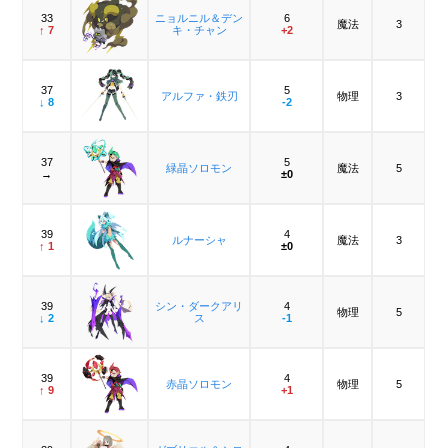
33
ニョルニル＆デン
6
魔法
3
↑ 7
キ・チャン
+2
37
5
アルファ・鉄刃
物理
3
↓ 8
-2
37
5
緑晶ソロモン
魔法
5
→
±0
39
4
ルナーシャ
魔法
3
↑ 1
±0
39
シン・ダークアリ
4
物理
5
↓ 2
ス
-1
39
4
赤晶ソロモン
物理
5
↑ 9
+1