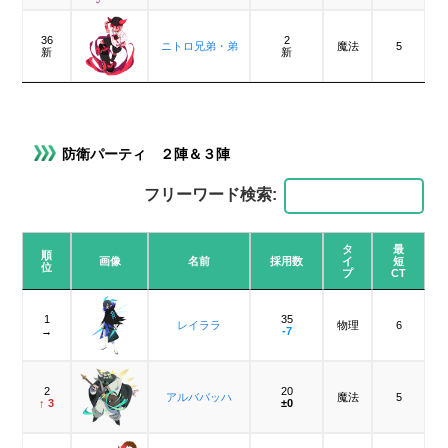
36
2
ニトロ兄弟・弟
魔法
5
新
新
防衛パーティ ２陣＆３陣
フリーワード検索:
タ
最
順
画像
名前
採用数
イ
短
位
プ
CT
1
35
レイララ
物理
6
→
-7
2
20
アルババッハ
魔法
5
↑ 3
±0