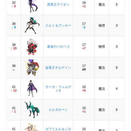
32
18
黒竜王ザイオン
魔法
5
↑ 6
+1
38
17
クルミ＆ブッキー
物理
3
↓ 8
-2
38
17
暴食のペロペコ
物理
3
↑ 20
+7
38
17
金竜王ギルデイン
魔法
6
→
±0
41
サーガ・フェルデ
16
魔法
4
↑ 12
ィオ
+5
41
16
エルダホーン
魔法
6
↑ 1
+1
41
ガブリエル＆シロ
16
魔法
2