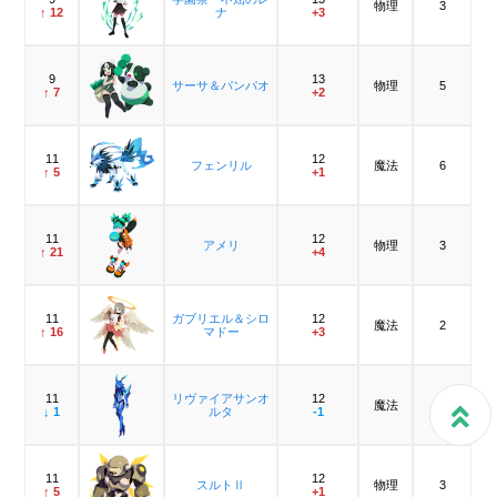
物理
3
↑ 12
ナ
+3
9
13
サーサ＆パンパオ
物理
5
↑ 7
+2
11
12
フェンリル
魔法
6
↑ 5
+1
11
12
アメリ
物理
3
↑ 21
+4
11
ガブリエル＆シロ
12
魔法
2
↑ 16
マドー
+3
11
リヴァイアサンオ
12
魔法
5
↓ 1
ルタ
-1
11
12
スルトⅡ
物理
3
↑ 5
+1