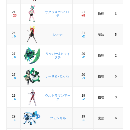
24
サクラ＆カシワモ
21
物理
3
↑ 23
チ
+8
24
21
レオナ
魔法
5
↓ 5
-2
27
リッパー&カマイ
20
物理
2
↓ 6
タチ
-2
27
20
サーサ＆パンパオ
物理
5
↓ 8
-3
29
ウルトラマンアー
19
物理
3
↓ 4
ク
-2
29
19
フェンリル
魔法
6
↓ 1
-1