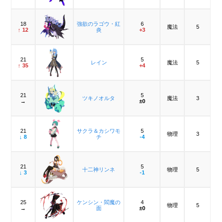
18
強欲のラゴウ・紅
6
魔法
5
↑ 12
炎
+3
21
5
レイン
魔法
5
↑ 35
+4
21
5
ツキノオルタ
魔法
3
→
±0
21
サクラ＆カシワモ
5
物理
3
↓ 8
チ
-4
21
5
十二神リンネ
物理
5
↓ 3
-1
25
ケンシン・閻魔の
4
物理
5
→
面
±0