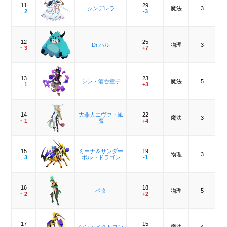
11
29
シンデレラ
魔法
3
↓ 2
-3
12
25
Dr.ハル
物理
3
↑ 3
+7
13
23
シン・酒呑童子
魔法
5
↓ 1
+3
14
大罪人エヴァ・風
22
魔法
3
↑ 1
魔
+4
15
ミーナ＆サンダー
19
物理
3
↓ 3
ボルトドラゴン
-1
16
18
ペタ
物理
5
↑ 2
+2
17
15
シン・メタトロン
魔法
4