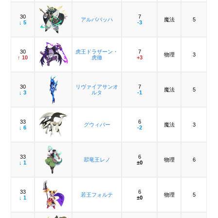
30
7
アルババッハ
魔法
5
↓ 5
-3
30
虎王ドラザーン・
7
物理
3
↑ 10
虎徹
+3
30
リヴァイアサンオ
7
魔法
5
↓ 3
ルタ
-1
33
6
グウィバー
魔法
3
↓ 6
-2
33
6
翆竜王レノ
物理
6
↓ 1
±0
33
6
若王フォルテ
物理
5
↓ 1
±0