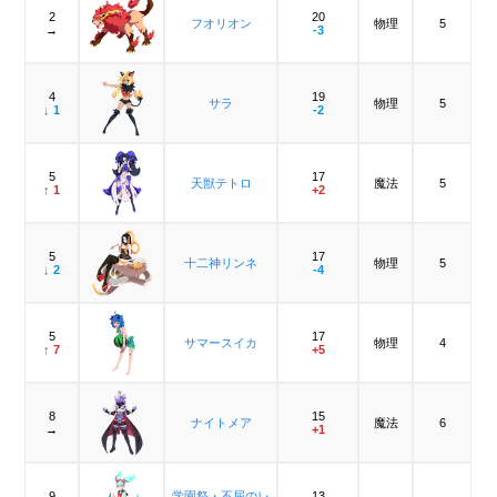
2
20
フオリオン
物理
5
→
-3
4
19
サラ
物理
5
↓ 1
-2
5
17
天獣テトロ
魔法
5
↑ 1
+2
5
17
十二神リンネ
物理
5
↓ 2
-4
5
17
サマースイカ
物理
4
↑ 7
+5
8
15
ナイトメア
魔法
6
→
+1
9
学園祭・不屈のレ
13