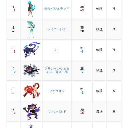
1
38
天獣バジュランギ
物理
4
↑ 1
+3
1
38
レイニーレナ
物理
3
→
±0
3
31
ヌト
物理
4
↑ 1
-2
4
フランケンシュタ
28
物理
3
↓ 2
イン一号＆二号
-7
5
21
フオリオン
物理
5
→
-1
6
20
ヴァンバルド
魔法
6
↑ 2
+6