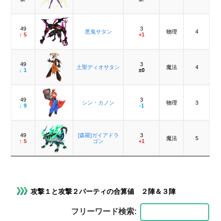
49
3
悪鬼サタン
物理
4
↑ 5
+1
49
3
土聖ディオサタン
魔法
4
↓ 1
±0
49
3
シン・カノン
物理
3
↓ 9
-1
49
[森羅]ガイアドラ
3
魔法
5
↑ 5
ゴン
+1
攻撃１と攻撃２パーティの合算値 ２陣＆３陣
フリーワード検索: