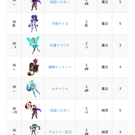
緑晶ソロモン
魔法
5
→
±0
36
2
天獣テトロ
魔法
5
新
新
36
2
幻書リブリナ
魔法
3
↓ 6
-1
36
2
鋼猫ケットシー
魔法
4
→
±0
36
2
ルナーシャ
魔法
3
→
±0
36
2
赤晶ソロモン
物理
5
↑ 20
+1
36
2
アルファ・鉄刃
物理
3
→
±0