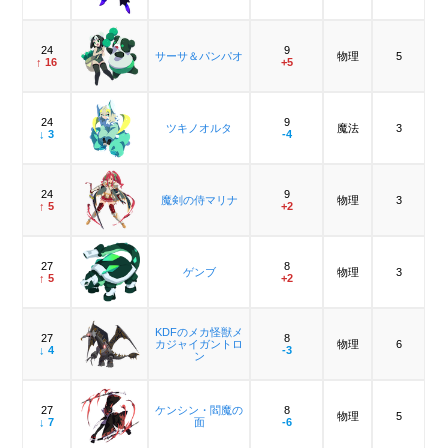
24
9
サーサ＆パンパオ
物理
5
↑ 16
+5
24
9
ツキノオルタ
魔法
3
↓ 3
-4
24
9
魔剣の侍マリナ
物理
3
↑ 5
+2
27
8
ゲンブ
物理
3
↑ 5
+2
KDFのメカ怪獣メ
27
8
カジャイガントロ
物理
6
↓ 4
-3
ン
27
ケンシン・閻魔の
8
物理
5
↓ 7
面
-6