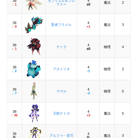
39
ガブリエル＆シロ
4
魔法
2
↑ 1
マドー
±0
39
4
賢者フラメル
魔法
3
↑ 9
+1
39
4
テトラ
物理
4
↑ 1
±0
39
4
アオトリオ
物理
2
↓ 2
-1
39
4
ママル
物理
5
↓ 7
-2
39
4
天獣テトロ
魔法
5
↑ 36
+3
39
4
アルファ・雷刃
魔法
3
新
新