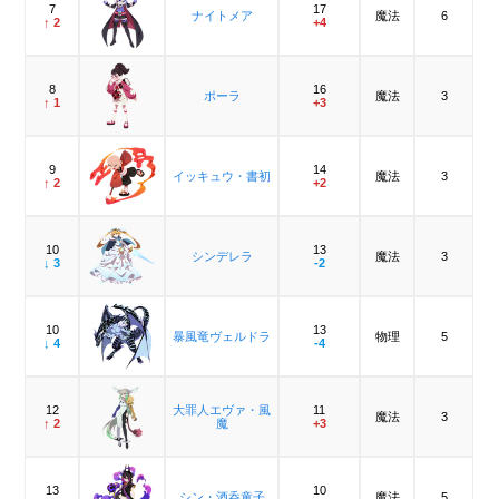
7
17
ナイトメア
魔法
6
↑ 2
+4
8
16
ポーラ
魔法
3
↑ 1
+3
9
14
イッキュウ・書初
魔法
3
↑ 2
+2
10
13
シンデレラ
魔法
3
↓ 3
-2
10
13
暴風竜ヴェルドラ
物理
5
↓ 4
-4
12
大罪人エヴァ・風
11
魔法
3
↑ 2
魔
+3
13
10
シン・酒呑童子
魔法
5