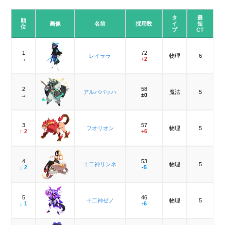
タ
最
順
画像
名前
採用数
イ
短
位
プ
CT
1
72
レイララ
物理
6
→
+2
2
58
アルババッハ
魔法
5
→
±0
3
57
フオリオン
物理
5
↑ 2
+6
4
53
十二神リンネ
物理
5
↓ 2
-5
5
46
十二神ゼノ
物理
5
↓ 1
-6