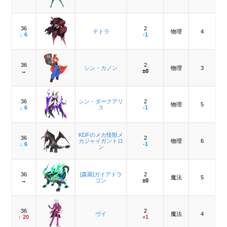
36
2
テトラ
物理
4
↓ 6
-1
36
2
シン・カノン
物理
3
→
±0
36
シン・ダークアリ
2
物理
5
↓ 6
ス
-1
KDFのメカ怪獣メ
36
2
カジャイガントロ
物理
6
↓ 6
-1
ン
36
[森羅]ガイアドラ
2
魔法
5
→
ゴン
±0
36
2
ヴイ
魔法
4
↑ 20
+1