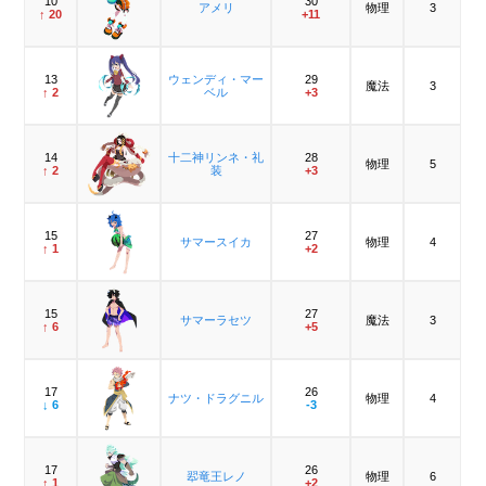
10
30
アメリ
物理
3
↑ 20
+11
13
ウェンディ・マー
29
魔法
3
↑ 2
ベル
+3
14
十二神リンネ・礼
28
物理
5
↑ 2
装
+3
15
27
サマースイカ
物理
4
↑ 1
+2
15
27
サマーラセツ
魔法
3
↑ 6
+5
17
26
ナツ・ドラグニル
物理
4
↓ 6
-3
17
26
翆竜王レノ
物理
6
↑ 1
+2