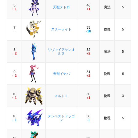
5
46
天獣テトロ
魔法
5
↑ 1
+1
7
33
スターライト
物理
5
→
-10
8
リヴァイアサンオ
32
魔法
5
↑ 2
ルタ
+2
9
31
天獣イナバ
物理
6
↑ 2
+2
10
30
スルトⅡ
物理
3
↑ 1
+1
10
テンペストドラゴ
30
物理
5
↓ 1
ン
-1