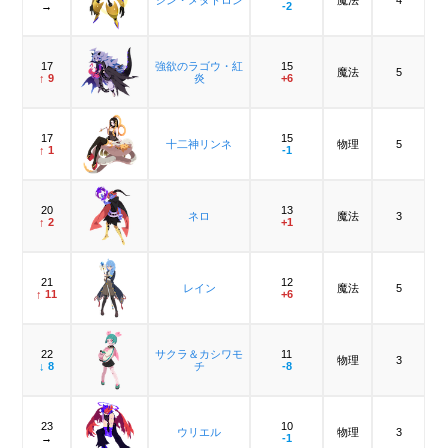
→
-2
17
強欲のラゴウ・紅
15
魔法
5
↑ 9
炎
+6
17
15
十二神リンネ
物理
5
↑ 1
-1
20
13
ネロ
魔法
3
↑ 2
+1
21
12
レイン
魔法
5
↑ 11
+6
22
サクラ＆カシワモ
11
物理
3
↓ 8
チ
-8
23
10
ウリエル
物理
3
→
-1