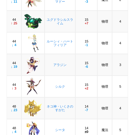
↓ 11
マドー
-3
44
ユグドラシルスラ
15
物理
4
↑ 25
イム
+7
44
ルーシィ・ハート
15
物理
4
↓ 4
フィリア
-1
44
15
アラジン
物理
3
↓ 19
-6
44
15
シルク
物理
5
↑ 3
+2
48
ネコ神・いくさの
14
物理
4
↓ 23
すがた
-7
48
14
シータ
魔法
5
↓ 4
±0