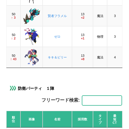
50
13
賢者フラメル
魔法
3
↑ 3
+2
50
13
ゼロ
物理
3
↑ 2
+1
50
13
キキ＆ビリー
魔法
4
↑ 43
+8
防衛パーティ １陣
フリーワード検索:
タ
最
順
画像
名前
採用数
イ
短
位
プ
CT