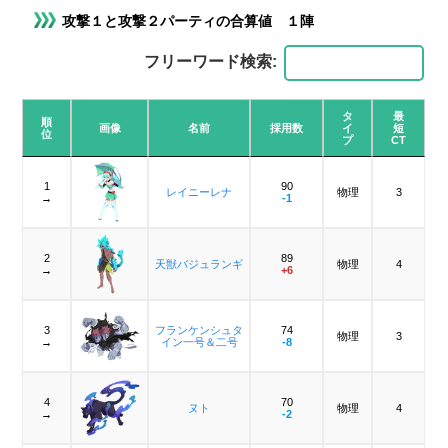
攻撃１と攻撃２パーティの合算値 １陣
フリーワード検索:
タ
最
順
画像
名前
採用数
イ
短
位
プ
CT
1
90
レイニーレナ
物理
3
→
-1
2
89
天獣バジュランギ
物理
4
→
+6
3
フランケンシュタ
74
物理
3
→
イン一号＆二号
-8
4
70
ヌト
物理
4
→
-2