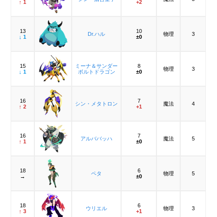
↑ 1
+2
13
10
Dr.ハル
物理
3
↓ 1
±0
15
ミーナ＆サンダー
8
物理
3
↓ 1
ボルトドラゴン
±0
16
7
シン・メタトロン
魔法
4
↑ 2
+1
16
7
アルババッハ
魔法
5
↑ 1
±0
18
6
ペタ
物理
5
→
±0
18
6
ウリエル
物理
3
↑ 3
+1