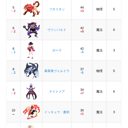
5
44
フオリオン
物理
5
↑ 2
+3
6
42
ヴァンバルド
魔法
6
↑ 2
+9
6
42
ポーラ
魔法
3
↓ 1
-3
8
37
暴風竜ヴェルドラ
物理
5
↓ 2
-5
9
34
ナイトメア
魔法
6
↑ 2
+7
10
30
イッキュウ・書初
魔法
3
→
+1