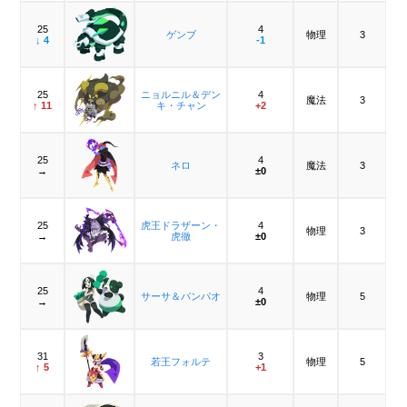
25
4
ゲンブ
物理
3
↓ 4
-1
25
ニョルニル＆デン
4
魔法
3
↑ 11
キ・チャン
+2
25
4
ネロ
魔法
3
→
±0
25
虎王ドラザーン・
4
物理
3
→
虎徹
±0
25
4
サーサ＆パンパオ
物理
5
→
±0
31
3
若王フォルテ
物理
5
↑ 5
+1