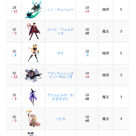
29
19
シン・キュベレー
物理
5
↑ 11
+3
32
ユーク・フェルデ
18
魔法
3
↑ 3
ィオ
±0
32
18
サラ
物理
5
↓ 2
-1
32
フランケンシュタ
18
物理
3
↑ 12
イン一号＆二号
+4
32
グリムヒルデ・わ
18
魔法
3
↑ 3
かきすがた
±0
32
18
ソピカ
魔法
4
↑ 3
±0