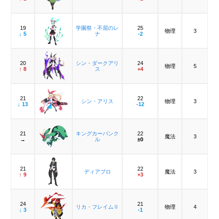
19
学園祭・不屈のレ
25
物理
3
↓ 5
ナ
-2
20
シン・ダークアリ
24
物理
5
↑ 8
ス
+4
21
22
シン・アリス
物理
3
↓ 13
-12
21
キングカーバンク
22
魔法
3
→
ル
±0
21
22
ディアブロ
魔法
3
↑ 9
+3
24
21
リカ・フレイムⅡ
物理
4
↓ 3
-1