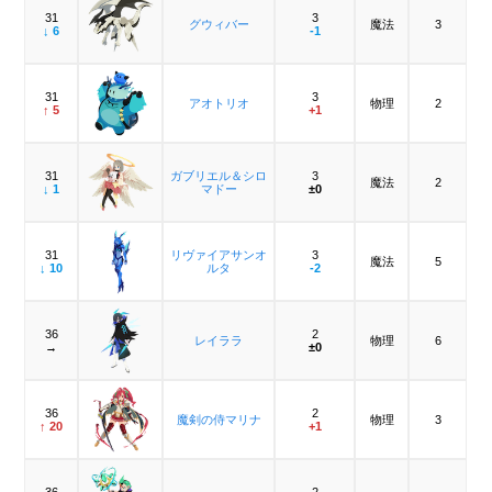
31
3
グウィバー
魔法
3
↓ 6
-1
31
3
アオトリオ
物理
2
↑ 5
+1
31
ガブリエル＆シロ
3
魔法
2
↓ 1
マドー
±0
31
リヴァイアサンオ
3
魔法
5
↓ 10
ルタ
-2
36
2
レイララ
物理
6
→
±0
36
2
魔剣の侍マリナ
物理
3
↑ 20
+1
36
2