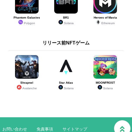
Phantom Galaxies
BR1
Heroes of Mavia
Polygon
Solana
Ethereum
リリース前NFTゲーム
Shrapnel
Star Atlas
MOONFROST
Avalanche
Solana
Solana
お問い合わせ
免責事項
サイトマップ