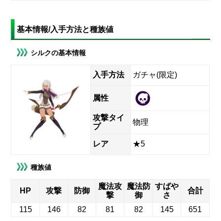
基本情報/入手方法と種族値
シルクの基本情報
入手方法
ガチャ(限定)
属性
攻撃タイ
物理
プ
レア
★5
種族値
魔法攻
魔法防
すばや
HP
攻撃
防御
合計
撃
御
さ
115
146
82
81
82
145
651