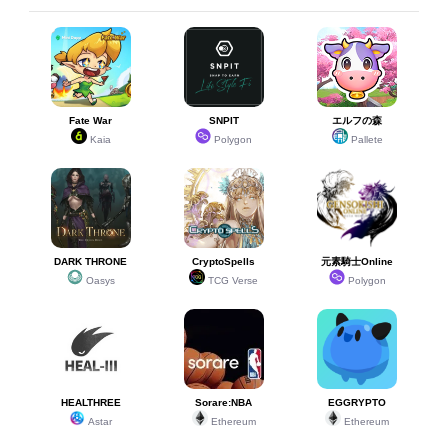
Fate War
SNPIT
エルフの森
Kaia
Polygon
Pallete
DARK THRONE
CryptoSpells
元素騎士Online
Oasys
TCG Verse
Polygon
HEALTHREE
Sorare:NBA
EGGRYPTO
Astar
Ethereum
Ethereum