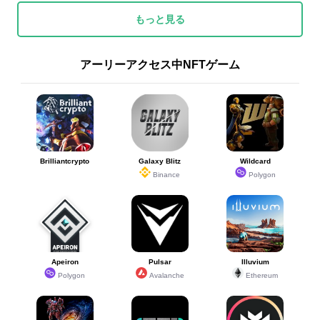
もっと見る
アーリーアクセス中NFTゲーム
Brilliantcrypto
Galaxy Blitz
Wildcard
Binance
Polygon
Apeiron
Pulsar
Illuvium
Polygon
Avalanche
Ethereum