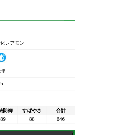
進化レアモン
物理
5
法防御
すばやさ
合計
89
88
646