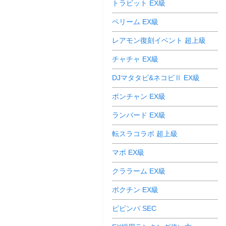
トラビット EX級
ペリーム EX級
レアモン復刻イベント 超上級
チャチャ EX級
DJマタタビ&ネコビⅡ EX級
ボンチャン EX級
ランバード EX級
転スラコラボ 超上級
マボ EX級
クララーム EX級
ポクチン EX級
ピピンパ SEC