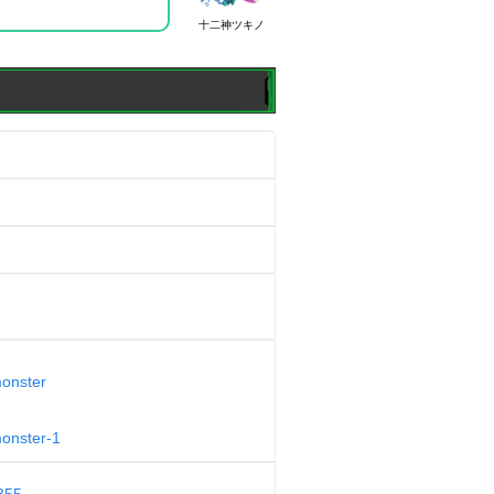
十二神ツキノ
monster
monster-1
855