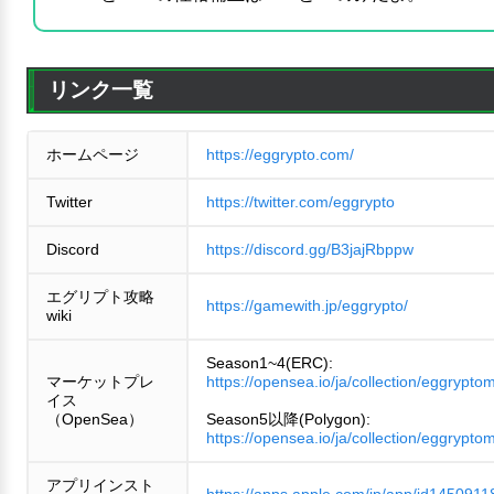
リンク一覧
ホームページ
https://eggrypto.com/
Twitter
https://twitter.com/eggrypto
Discord
https://discord.gg/B3jajRbppw
エグリプト攻略
https://gamewith.jp/eggrypto/
wiki
Season1~4(ERC):
マーケットプレ
https://opensea.io/ja/collection/eggrypto
イス
（OpenSea）
Season5以降(Polygon):
https://opensea.io/ja/collection/eggrypto
アプリインスト
https://apps.apple.com/jp/app/id1450911