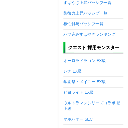
すばやさ上昇パッシブ一覧
防御力上昇パッシブ一覧
根性付与パッシブ一覧
バフ込みすばやさランキング
クエスト 採用モンスター
オーロラドラゴン EX級
レナ EX級
学園祭・メイユー EX級
ピヨライト EX級
ウルトラマンシリーズコラボ 超
上級
マホバオー SEC