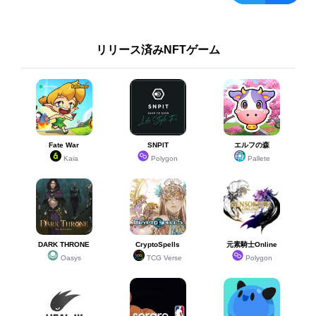
リリース済みNFTゲーム
Fate War
SNPIT
エルフの森
Kaia
Polygon
Pallete
DARK THRONE
CryptoSpells
元素騎士Online
Oasys
TCG Verse
Polygon