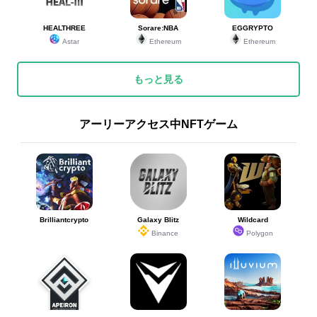
HEALTHREE
Sorare:NBA
EGGRYPTO
Astar
Ethereum
Ethereum
もっと見る
アーリーアクセス中NFTゲーム
Brilliantcrypto
Galaxy Blitz
Wildcard
Binance
Polygon