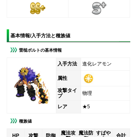
基本情報/入手方法と種族値
雷槌ボルトの基本情報
入手方法
進化レアモン
属性
攻撃タイ
物理
プ
レア
★5
種族値
魔法攻
魔法防
すばや
HP
攻撃
防御
合計