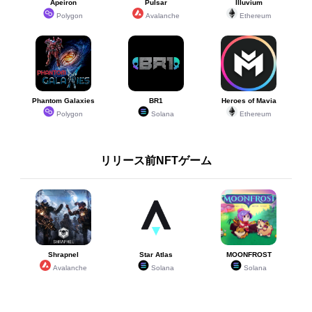
Apeiron
Pulsar
Illuvium
Polygon
Avalanche
Ethereum
Phantom Galaxies
BR1
Heroes of Mavia
Polygon
Solana
Ethereum
リリース前NFTゲーム
Shrapnel
Star Atlas
MOONFROST
Avalanche
Solana
Solana