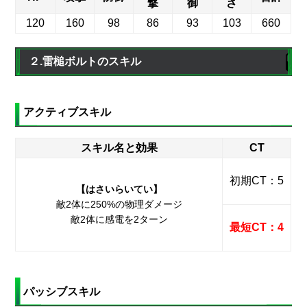
撃
御
さ
120
160
98
86
93
103
660
２.雷槌ボルトのスキル
アクティブスキル
スキル名と効果
CT
初期CT：5
【はさいらいてい】
敵2体に250%の物理ダメージ
敵2体に感電を2ターン
最短CT：4
パッシブスキル