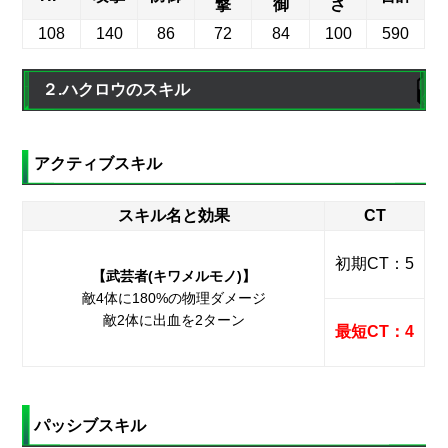
撃
御
さ
108
140
86
72
84
100
590
２.ハクロウのスキル
アクティブスキル
スキル名と効果
CT
初期CT：5
【武芸者(キワメルモノ)】
敵4体に180%の物理ダメージ
敵2体に出血を2ターン
最短CT：4
パッシブスキル