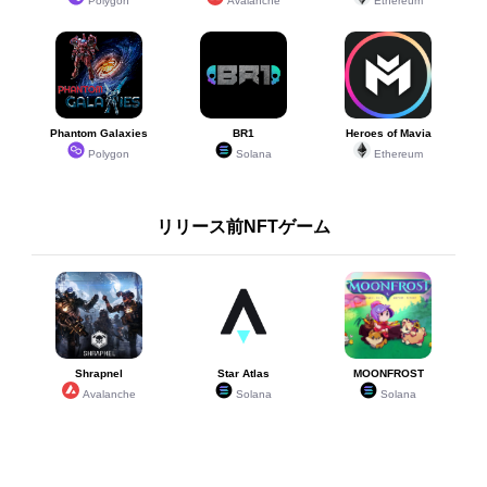
Polygon
Avalanche
Ethereum
Phantom Galaxies
BR1
Heroes of Mavia
Polygon
Solana
Ethereum
リリース前NFTゲーム
Shrapnel
Star Atlas
MOONFROST
Avalanche
Solana
Solana