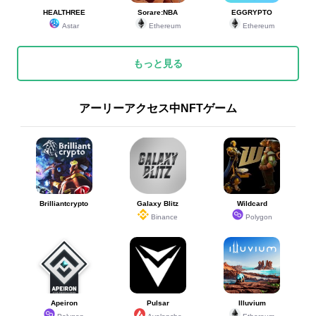
HEALTHREE
Sorare:NBA
EGGRYPTO
Astar
Ethereum
Ethereum
もっと見る
アーリーアクセス中NFTゲーム
Brilliantcrypto
Galaxy Blitz
Wildcard
Binance
Polygon
Apeiron
Pulsar
Illuvium