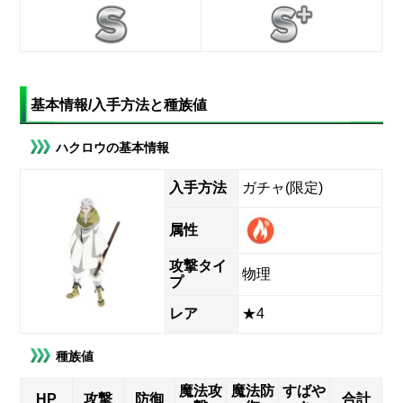
基本情報/入手方法と種族値
ハクロウの基本情報
入手方法
ガチャ(限定)
属性
攻撃タイ
物理
プ
レア
★4
種族値
魔法攻
魔法防
すばや
HP
攻撃
防御
合計