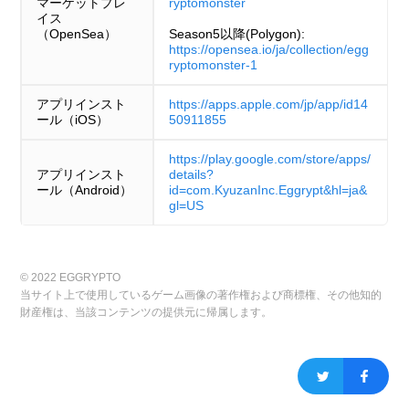
マーケットプレ
ryptomonster
イス
（OpenSea）
Season5以降(Polygon):
https://opensea.io/ja/collection/egg
ryptomonster-1
アプリインスト
https://apps.apple.com/jp/app/id14
ール（iOS）
50911855
https://play.google.com/store/apps/
アプリインスト
details?
ール（Android）
id=com.KyuzanInc.Eggrypt&hl=ja&
gl=US
© 2022 EGGRYPTO
当サイト上で使用しているゲーム画像の著作権および商標権、その他知的
財産権は、当該コンテンツの提供元に帰属します。