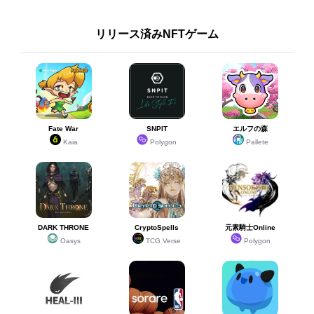
リリース済みNFTゲーム
Fate War
SNPIT
エルフの森
Kaia
Polygon
Pallete
DARK THRONE
CryptoSpells
元素騎士Online
Oasys
TCG Verse
Polygon