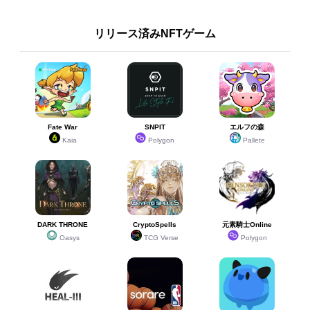
リリース済みNFTゲーム
Fate War
SNPIT
エルフの森
Kaia
Polygon
Pallete
DARK THRONE
CryptoSpells
元素騎士Online
Oasys
TCG Verse
Polygon