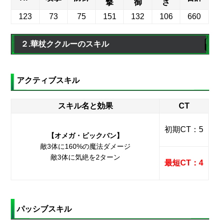
撃
御
さ
123
73
75
151
132
106
660
２.華杖ククルーのスキル
アクティブスキル
スキル名と効果
CT
初期CT：5
【オメガ・ビックバン】
敵3体に160%の魔法ダメージ
敵3体に気絶を2ターン
最短CT：4
パッシブスキル