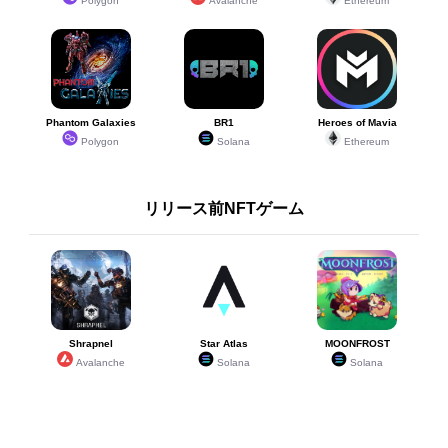
Polygon
Avalanche
Ethereum
Phantom Galaxies
BR1
Heroes of Mavia
Polygon
Solana
Ethereum
リリース前NFTゲーム
Shrapnel
Star Atlas
MOONFROST
Avalanche
Solana
Solana