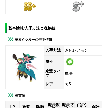
基本情報/入手方法と種族値
華杖ククルーの基本情報
入手方法
進化レアモン
属性
攻撃タイ
魔法
プ
レア
★5
種族値
魔法攻
魔法防
すばや
HP
攻撃
防御
合計