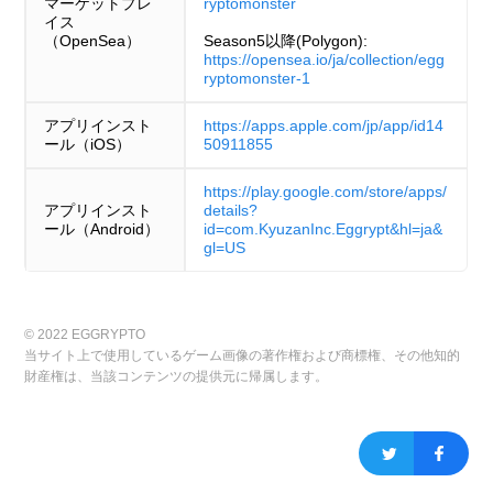
マーケットプレ
ryptomonster
イス
（OpenSea）
Season5以降(Polygon):
https://opensea.io/ja/collection/egg
ryptomonster-1
アプリインスト
https://apps.apple.com/jp/app/id14
ール（iOS）
50911855
https://play.google.com/store/apps/
アプリインスト
details?
ール（Android）
id=com.KyuzanInc.Eggrypt&hl=ja&
gl=US
© 2022 EGGRYPTO
当サイト上で使用しているゲーム画像の著作権および商標権、その他知的
財産権は、当該コンテンツの提供元に帰属します。