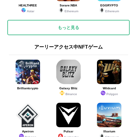
HEALTHREE
Sorare:NBA
EGGRYPTO
Astar
Ethereum
Ethereum
もっと見る
アーリーアクセス中NFTゲーム
Brilliantcrypto
Galaxy Blitz
Wildcard
Binance
Polygon
Apeiron
Pulsar
Illuvium