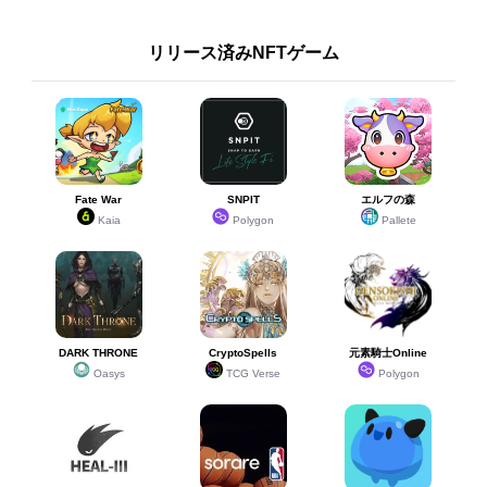
リリース済みNFTゲーム
Fate War
SNPIT
エルフの森
Kaia
Polygon
Pallete
DARK THRONE
CryptoSpells
元素騎士Online
Oasys
TCG Verse
Polygon