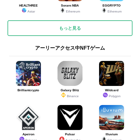
HEALTHREE
Sorare:NBA
EGGRYPTO
Astar
Ethereum
Ethereum
もっと見る
アーリーアクセス中NFTゲーム
Brilliantcrypto
Galaxy Blitz
Wildcard
Binance
Polygon
Apeiron
Pulsar
Illuvium