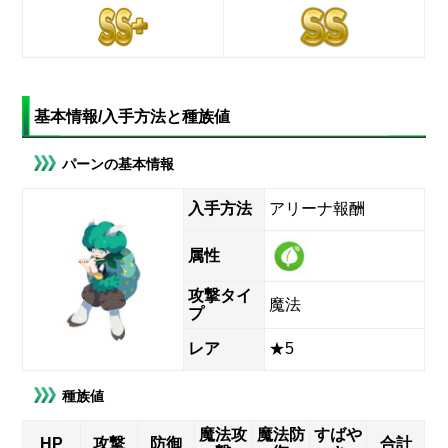
基本情報/入手方法と種族値
パーンの基本情報
入手方法
アリーナ報酬
属性
攻撃タイ
魔法
プ
レア
★5
種族値
魔法攻
魔法防
すばや
HP
攻撃
防御
合計