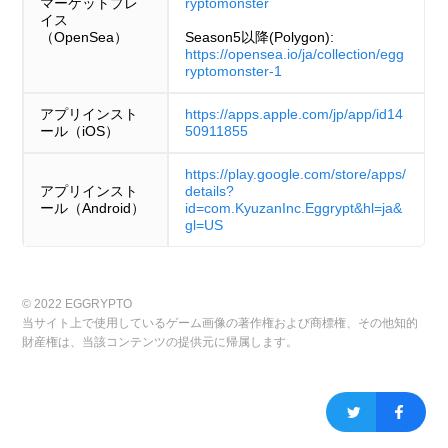
マーケットプレ
ryptomonster
イス
（OpenSea）
Season5以降(Polygon):
https://opensea.io/ja/collection/egg
ryptomonster-1
アプリインスト
https://apps.apple.com/jp/app/id14
ール（iOS）
50911855
https://play.google.com/store/apps/
アプリインスト
details?
ール（Android）
id=com.KyuzanInc.Eggrypt&hl=ja&
gl=US
© 2022 EGGRYPTO
当サイト上で使用しているゲーム画像の著作権および商標権、その他知的
財産権は、当該コンテンツの提供元に帰属します。