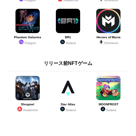
Polygon
Avalanche
Ethereum
Phantom Galaxies
BR1
Heroes of Mavia
Polygon
Solana
Ethereum
リリース前NFTゲーム
Shrapnel
Star Atlas
MOONFROST
Avalanche
Solana
Solana