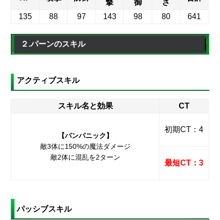
撃
御
さ
135
88
97
143
98
80
641
２.パーンのスキル
アクティブスキル
スキル名と効果
CT
初期CT：4
【パンパニック】
敵3体に150%の魔法ダメージ
敵2体に混乱を2ターン
最短CT：3
パッシブスキル