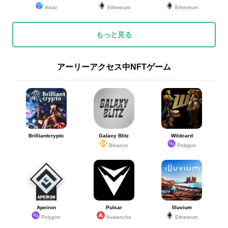
Astar
Ethereum
Ethereum
もっと見る
アーリーアクセス中NFTゲーム
Brilliantcrypto
Galaxy Blitz
Wildcard
Binance
Polygon
Apeiron
Pulsar
Illuvium
Polygon
Avalanche
Ethereum