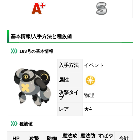
基本情報/入手方法と種族値
163号の基本情報
入手方法
イベント
属性
攻撃タイ
物理
プ
レア
★4
種族値
魔法攻
魔法防
すばや
HP
攻撃
防御
合計