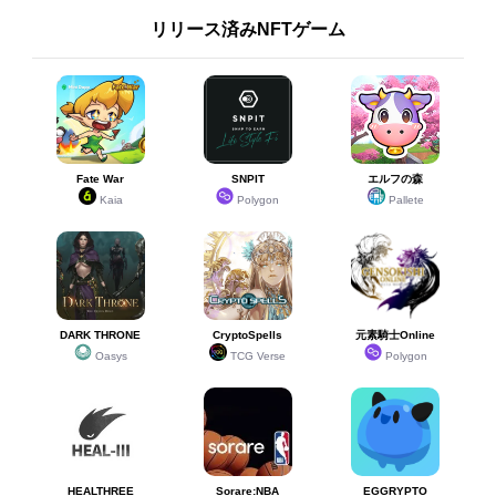
リリース済みNFTゲーム
Fate War
SNPIT
エルフの森
Kaia
Polygon
Pallete
DARK THRONE
CryptoSpells
元素騎士Online
Oasys
TCG Verse
Polygon
HEALTHREE
Sorare:NBA
EGGRYPTO