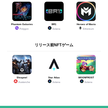
Phantom Galaxies
BR1
Heroes of Mavia
Polygon
Solana
Ethereum
リリース前NFTゲーム
Shrapnel
Star Atlas
MOONFROST
Avalanche
Solana
Solana