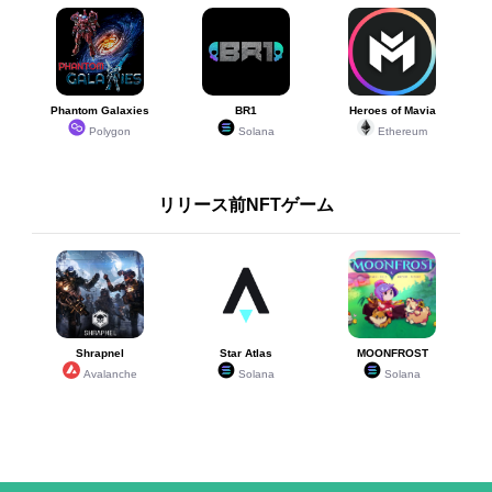
Phantom Galaxies
BR1
Heroes of Mavia
Polygon
Solana
Ethereum
リリース前NFTゲーム
Shrapnel
Star Atlas
MOONFROST
Avalanche
Solana
Solana