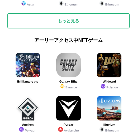
Astar
Ethereum
Ethereum
もっと見る
アーリーアクセス中NFTゲーム
Brilliantcrypto
Galaxy Blitz
Wildcard
Binance
Polygon
Apeiron
Pulsar
Illuvium
Polygon
Avalanche
Ethereum