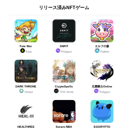
リリース済みNFTゲーム
Fate War
SNPIT
エルフの森
Kaia
Polygon
Pallete
DARK THRONE
CryptoSpells
元素騎士Online
Oasys
TCG Verse
Polygon
HEALTHREE
Sorare:NBA
EGGRYPTO