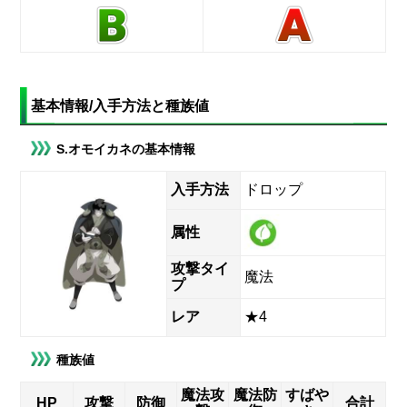
基本情報/入手方法と種族値
S.オモイカネの基本情報
入手方法
ドロップ
属性
攻撃タイ
魔法
プ
レア
★4
種族値
魔法攻
魔法防
すばや
HP
攻撃
防御
合計