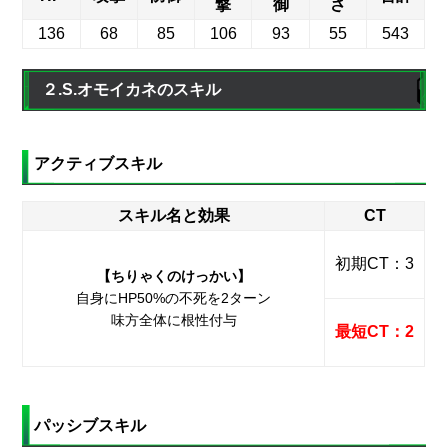
撃
御
さ
136
68
85
106
93
55
543
２.S.オモイカネのスキル
アクティブスキル
スキル名と効果
CT
初期CT：3
【ちりゃくのけっかい】
自身にHP50%の不死を2ターン
味方全体に根性付与
最短CT：2
パッシブスキル