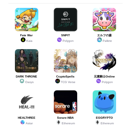
Fate War
SNPIT
エルフの森
Kaia
Polygon
Pallete
DARK THRONE
CryptoSpells
元素騎士Online
Oasys
TCG Verse
Polygon
HEALTHREE
Sorare:NBA
EGGRYPTO
Astar
Ethereum
Ethereum