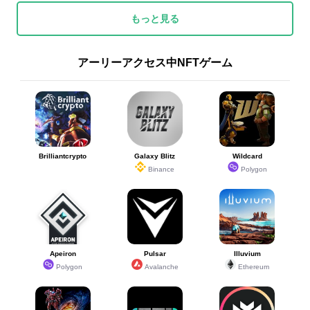
もっと見る
アーリーアクセス中NFTゲーム
Brilliantcrypto
Galaxy Blitz
Wildcard
Binance
Polygon
Apeiron
Pulsar
Illuvium
Polygon
Avalanche
Ethereum