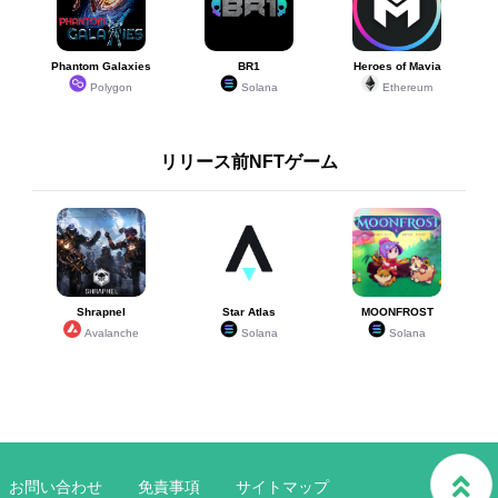
Phantom Galaxies
BR1
Heroes of Mavia
Polygon
Solana
Ethereum
リリース前NFTゲーム
Shrapnel
Star Atlas
MOONFROST
Avalanche
Solana
Solana
お問い合わせ
免責事項
サイトマップ