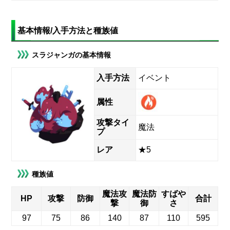
基本情報/入手方法と種族値
スラジャンガの基本情報
入手方法
イベント
属性
攻撃タイ
魔法
プ
レア
★5
種族値
魔法攻
魔法防
すばや
HP
攻撃
防御
合計
撃
御
さ
97
75
86
140
87
110
595