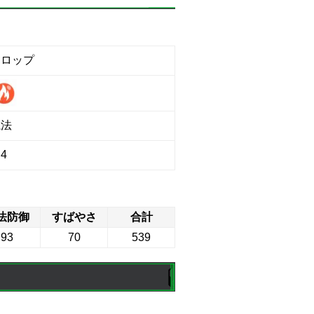
ドロップ
魔法
4
法防御
すばやさ
合計
93
70
539