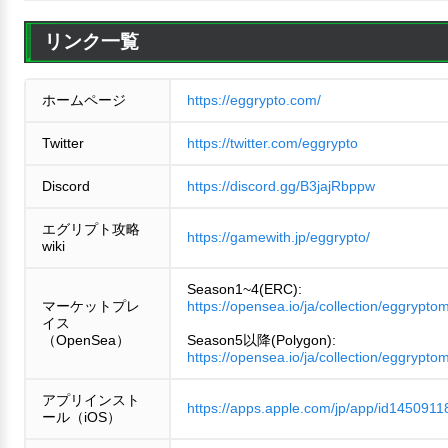
リンク一覧
ホームページ
https://eggrypto.com/
Twitter
https://twitter.com/eggrypto
Discord
https://discord.gg/B3jajRbppw
エグリプト攻略
https://gamewith.jp/eggrypto/
wiki
Season1~4(ERC):
マーケットプレ
https://opensea.io/ja/collection/eggrypto
イス
（OpenSea）
Season5以降(Polygon):
https://opensea.io/ja/collection/eggrypto
アプリインスト
https://apps.apple.com/jp/app/id1450911
ール（iOS）