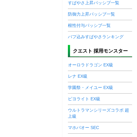
すばやさ上昇パッシブ一覧
防御力上昇パッシブ一覧
根性付与パッシブ一覧
バフ込みすばやさランキング
クエスト 採用モンスター
オーロラドラゴン EX級
レナ EX級
学園祭・メイユー EX級
ピヨライト EX級
ウルトラマンシリーズコラボ 超
上級
マホバオー SEC