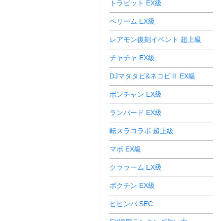
トラビット EX級
ペリーム EX級
レアモン復刻イベント 超上級
チャチャ EX級
DJマタタビ&ネコビⅡ EX級
ボンチャン EX級
ランバード EX級
転スラコラボ 超上級
マボ EX級
クララーム EX級
ポクチン EX級
ピピンパ SEC