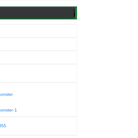
monster
monster-1
855