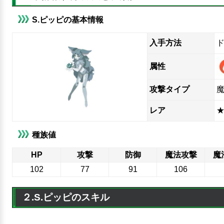
S.ピッピの基本情報
入手方法
属性
攻撃タイプ
レア
★
種族値
HP
攻撃
防御
魔法攻撃
魔
102
77
91
106
２.S.ピッピのスキル