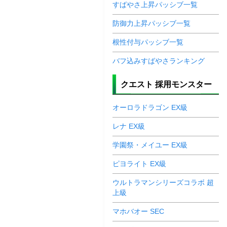
すばやさ上昇パッシブ一覧
防御力上昇パッシブ一覧
根性付与パッシブ一覧
バフ込みすばやさランキング
クエスト 採用モンスター
オーロラドラゴン EX級
レナ EX級
学園祭・メイユー EX級
ピヨライト EX級
ウルトラマンシリーズコラボ 超
上級
マホバオー SEC