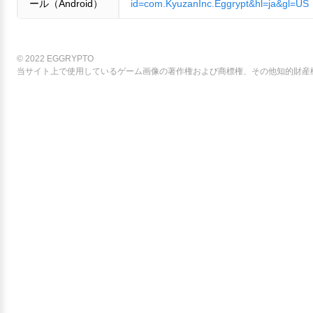
ール（Android）
id=com.KyuzanInc.Eggrypt&hl=ja&gl=US
© 2022 EGGRYPTO
当サイト上で使用しているゲーム画像の著作権および商標権、その他知的財産