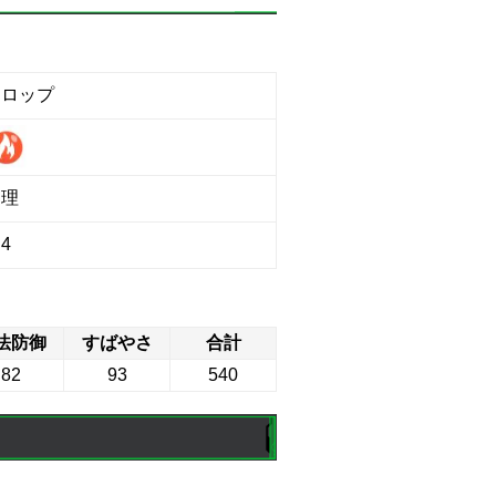
ドロップ
物理
4
法防御
すばやさ
合計
82
93
540