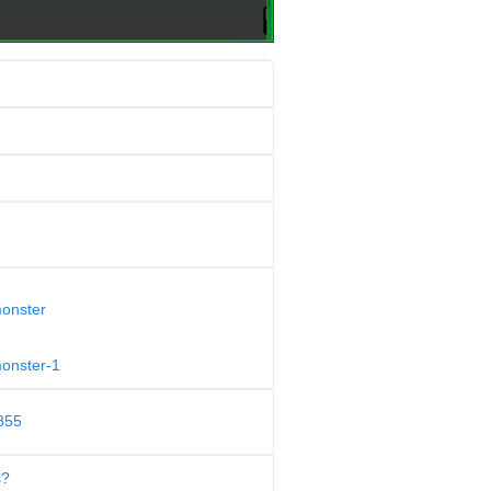
monster
monster-1
855
s?