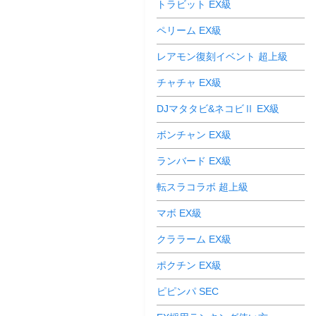
トラビット EX級
ペリーム EX級
レアモン復刻イベント 超上級
チャチャ EX級
DJマタタビ&ネコビⅡ EX級
ボンチャン EX級
ランバード EX級
転スラコラボ 超上級
マボ EX級
クララーム EX級
ポクチン EX級
ピピンパ SEC