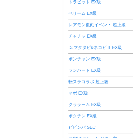
トラビット EX級
ペリーム EX級
レアモン復刻イベント 超上級
チャチャ EX級
DJマタタビ&ネコビⅡ EX級
ボンチャン EX級
ランバード EX級
転スラコラボ 超上級
マボ EX級
クララーム EX級
ポクチン EX級
ピピンパ SEC