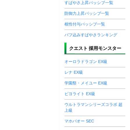
すばやさ上昇パッシブ一覧
防御力上昇パッシブ一覧
根性付与パッシブ一覧
バフ込みすばやさランキング
クエスト 採用モンスター
オーロラドラゴン EX級
レナ EX級
学園祭・メイユー EX級
ピヨライト EX級
ウルトラマンシリーズコラボ 超
上級
マホバオー SEC