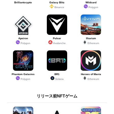
Brilliantcrypto
Galaxy Blitz
Wildcard
Binance
Polygon
Apeiron
Pulsar
Illuvium
Polygon
Avalanche
Ethereum
Phantom Galaxies
BR1
Heroes of Mavia
Polygon
Solana
Ethereum
リリース前NFTゲーム