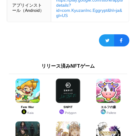
https://play.google.com/store/apps/
アプリインスト
details?
ール（Android）
id=com.KyuzanInc.Eggrypt&hl=ja&
gl=US
リリース済みNFTゲーム
Fate War
SNPIT
エルフの森
Kaia
Polygon
Pallete