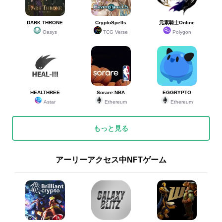
DARK THRONE
CryptoSpells
元素騎士Online
Oasys
TCG Verse
Polygon
HEALTHREE
Sorare:NBA
EGGRYPTO
Astar
Ethereum
Ethereum
もっと見る
アーリーアクセス中NFTゲーム