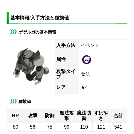
基本情報/入手方法と種族値
ゲゲルガの基本情報
入手方法
イベント
属性
攻撃タイ
魔法
プ
レア
★4
種族値
魔法攻
魔法防
すばや
HP
攻撃
防御
合計
撃
御
さ
80
56
75
99
110
121
541