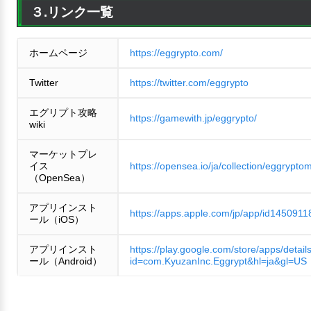
３.リンク一覧
ホームページ
https://eggrypto.com/
Twitter
https://twitter.com/eggrypto
エグリプト攻略
https://gamewith.jp/eggrypto/
wiki
マーケットプレ
イス
https://opensea.io/ja/collection/eggrypto
（OpenSea）
アプリインスト
https://apps.apple.com/jp/app/id1450911
ール（iOS）
アプリインスト
https://play.google.com/store/apps/detail
ール（Android）
id=com.KyuzanInc.Eggrypt&hl=ja&gl=US