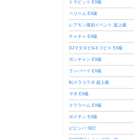
トラビット EX級
ペリーム EX級
レアモン復刻イベント 超上級
チャチャ EX級
DJマタタビ&ネコビⅡ EX級
ボンチャン EX級
ランバード EX級
転スラコラボ 超上級
マボ EX級
クララーム EX級
ポクチン EX級
ピピンパ SEC