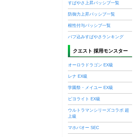
すばやさ上昇パッシブ一覧
防御力上昇パッシブ一覧
根性付与パッシブ一覧
バフ込みすばやさランキング
クエスト 採用モンスター
オーロラドラゴン EX級
レナ EX級
学園祭・メイユー EX級
ピヨライト EX級
ウルトラマンシリーズコラボ 超
上級
マホバオー SEC