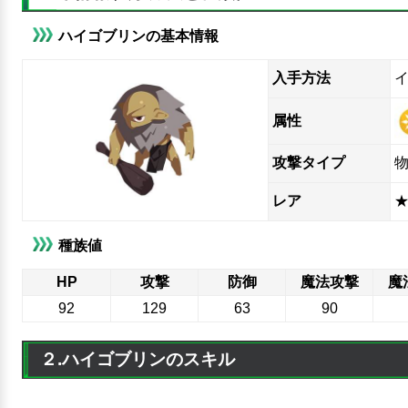
ハイゴブリンの基本情報
入手方法
属性
攻撃タイプ
レア
★
種族値
HP
攻撃
防御
魔法攻撃
魔
92
129
63
90
２.ハイゴブリンのスキル