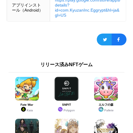
https://play.google.com/store/apps/
アプリインスト
details?
ール（Android）
id=com.KyuzanInc.Eggrypt&hl=ja&
gl=US
リリース済みNFTゲーム
Fate War
SNPIT
エルフの森
Kaia
Polygon
Pallete