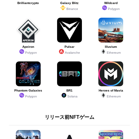
Brilliantcrypto
Galaxy Blitz
Wildcard
Binance
Polygon
Apeiron
Pulsar
Illuvium
Polygon
Avalanche
Ethereum
Phantom Galaxies
BR1
Heroes of Mavia
Polygon
Solana
Ethereum
リリース前NFTゲーム