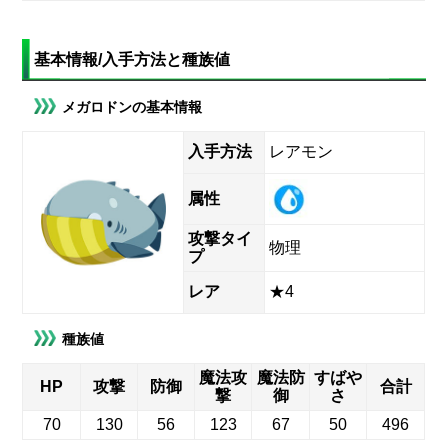
基本情報/入手方法と種族値
メガロドンの基本情報
入手方法
レアモン
属性
攻撃タイ
物理
プ
レア
★4
種族値
魔法攻
魔法防
すばや
HP
攻撃
防御
合計
撃
御
さ
70
130
56
123
67
50
496