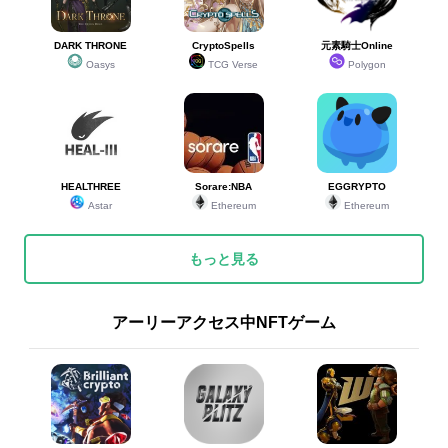
DARK THRONE
CryptoSpells
元素騎士Online
Oasys
TCG Verse
Polygon
HEALTHREE
Sorare:NBA
EGGRYPTO
Astar
Ethereum
Ethereum
もっと見る
アーリーアクセス中NFTゲーム