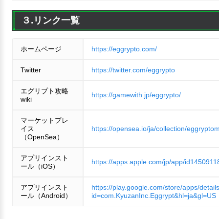
３.リンク一覧
ホームページ
https://eggrypto.com/
Twitter
https://twitter.com/eggrypto
エグリプト攻略
https://gamewith.jp/eggrypto/
wiki
マーケットプレ
イス
https://opensea.io/ja/collection/eggrypto
（OpenSea）
アプリインスト
https://apps.apple.com/jp/app/id1450911
ール（iOS）
アプリインスト
https://play.google.com/store/apps/detail
ール（Android）
id=com.KyuzanInc.Eggrypt&hl=ja&gl=US