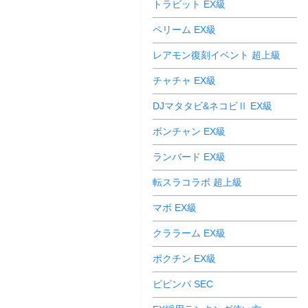
トラビット EX級
ペリーム EX級
レアモン復刻イベント 超上級
チャチャ EX級
DJマタタビ&ネコビⅡ EX級
ボンチャン EX級
ランバード EX級
転スラコラボ 超上級
マボ EX級
クララーム EX級
ポクチン EX級
ピピンパ SEC