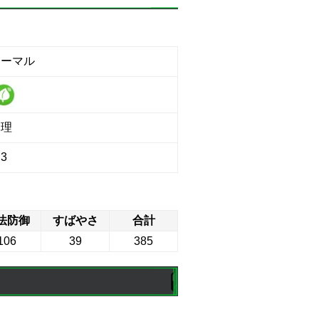
ノーマル
物理
3
法防御
すばやさ
合計
106
39
385