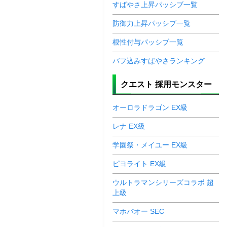
すばやさ上昇パッシブ一覧
防御力上昇パッシブ一覧
根性付与パッシブ一覧
バフ込みすばやさランキング
クエスト 採用モンスター
オーロラドラゴン EX級
レナ EX級
学園祭・メイユー EX級
ピヨライト EX級
ウルトラマンシリーズコラボ 超
上級
マホバオー SEC