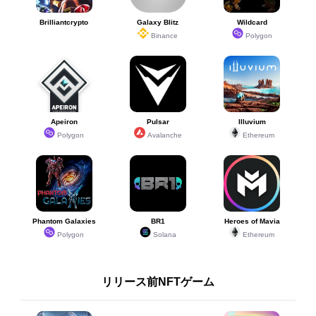
Brilliantcrypto
Galaxy Blitz
Wildcard
Binance
Polygon
Apeiron
Pulsar
Illuvium
Polygon
Avalanche
Ethereum
Phantom Galaxies
BR1
Heroes of Mavia
Polygon
Solana
Ethereum
リリース前NFTゲーム