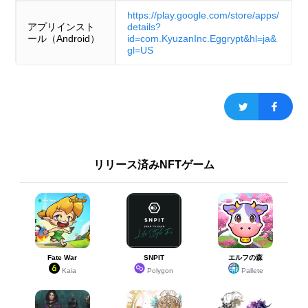
https://play.google.com/store/apps/
アプリインスト
details?
ール（Android）
id=com.KyuzanInc.Eggrypt&hl=ja&
gl=US
リリース済みNFTゲーム
Fate War
SNPIT
エルフの森
Kaia
Polygon
Pallete