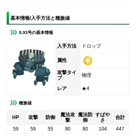
基本情報/入手方法と種族値
S.93号の基本情報
入手方法
ドロップ
属性
攻撃タイ
物理
プ
レア
★4
種族値
魔法攻
魔法防
すばや
HP
攻撃
防御
合計
撃
御
さ
59
59
55
90
80
104
447