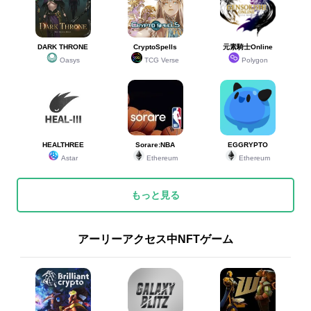
DARK THRONE
CryptoSpells
元素騎士Online
Oasys
TCG Verse
Polygon
HEALTHREE
Sorare:NBA
EGGRYPTO
Astar
Ethereum
Ethereum
もっと見る
アーリーアクセス中NFTゲーム