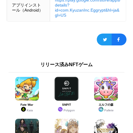
https://play.google.com/store/apps/
アプリインスト
details?
ール（Android）
id=com.KyuzanInc.Eggrypt&hl=ja&
gl=US
リリース済みNFTゲーム
Fate War
SNPIT
エルフの森
Kaia
Polygon
Pallete