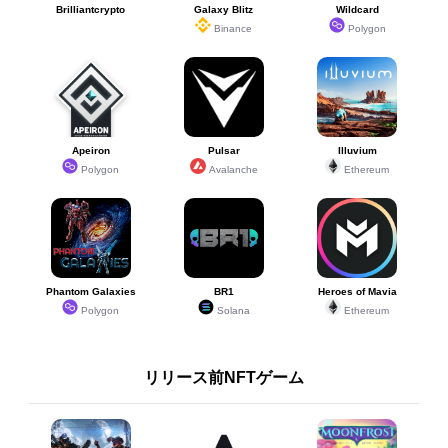
Brilliantcrypto
Galaxy Blitz
Wildcard
Binance
Polygon
Apeiron
Pulsar
Illuvium
Polygon
Avalanche
Ethereum
Phantom Galaxies
BR1
Heroes of Mavia
Polygon
Solana
Ethereum
リリース前NFTゲーム