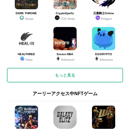
DARK THRONE
CryptoSpells
元素騎士Online
Oasys
TCG Verse
Polygon
HEALTHREE
Sorare:NBA
EGGRYPTO
Astar
Ethereum
Ethereum
もっと見る
アーリーアクセス中NFTゲーム