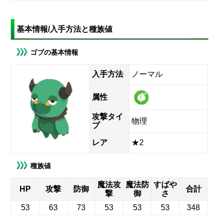
基本情報/入手方法と種族値
ゴブの基本情報
入手方法
ノーマル
属性
攻撃タイ
物理
プ
レア
★2
種族値
魔法攻
魔法防
すばや
HP
攻撃
防御
合計
撃
御
さ
53
63
73
53
53
53
348