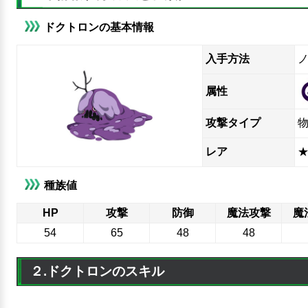
ドクトロンの基本情報
入手方法
属性
攻撃タイプ
レア
★
種族値
HP
攻撃
防御
魔法攻撃
魔
54
65
48
48
２.ドクトロンのスキル