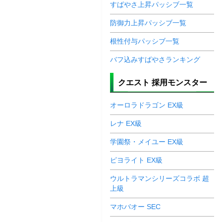
すばやさ上昇パッシブ一覧
防御力上昇パッシブ一覧
根性付与パッシブ一覧
バフ込みすばやさランキング
クエスト 採用モンスター
オーロラドラゴン EX級
レナ EX級
学園祭・メイユー EX級
ピヨライト EX級
ウルトラマンシリーズコラボ 超
上級
マホバオー SEC