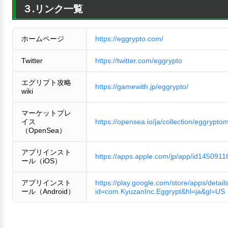
３.リンク一覧
ホームページ
https://eggrypto.com/
Twitter
https://twitter.com/eggrypto
エグリプト攻略
https://gamewith.jp/eggrypto/
wiki
マーケットプレ
イス
https://opensea.io/ja/collection/eggrypto
（OpenSea）
アプリインスト
https://apps.apple.com/jp/app/id1450911
ール（iOS）
アプリインスト
https://play.google.com/store/apps/detail
ール（Android）
id=com.KyuzanInc.Eggrypt&hl=ja&gl=US