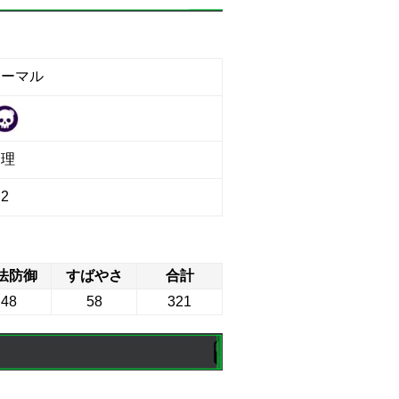
ノーマル
物理
2
法防御
すばやさ
合計
48
58
321