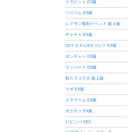
トラビット EX級
ペリーム EX級
レアモン復刻イベント 超上級
チャチャ EX級
DJマタタビ&ネコビⅡ EX級
ボンチャン EX級
ランバード EX級
転スラコラボ 超上級
マボ EX級
クララーム EX級
ポクチン EX級
ピピンパ SEC