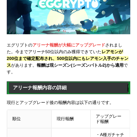
エグリプトの
アリーナ報酬が大幅にアップグレード
されまし
た。今までアリーナ50位以内のみ獲得できていた
レアモンが
200位まで確定配布され、500位以内にもレアモン入手のチャン
ス
があります。
報酬は現シーズン(シーズンバトル2)から適用
で
す。
アリーナ報酬内容の詳細
現行とアップグレード後の報酬内容は以下の通りです。
アップグレー
順位
現行報酬
ド報酬
・A種ガチャチ