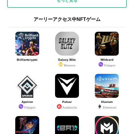
もっと見る
アーリーアクセス中NFTゲーム
Brilliantcrypto
Galaxy Blitz
Wildcard
Binance
Polygon
Apeiron
Pulsar
Illuvium
Polygon
Avalanche
Ethereum