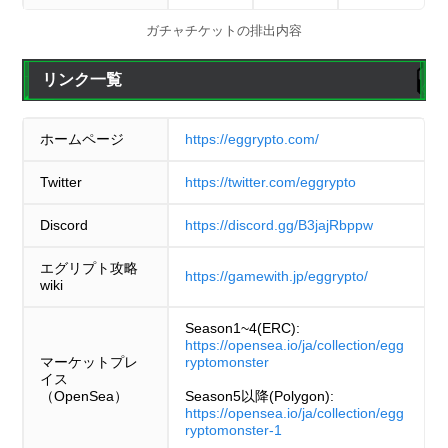
ガチャチケットの排出内容
リンク一覧
ホームページ
https://eggrypto.com/
Twitter
https://twitter.com/eggrypto
Discord
https://discord.gg/B3jajRbppw
エグリプト攻略
https://gamewith.jp/eggrypto/
wiki
Season1~4(ERC):
https://opensea.io/ja/collection/egg
マーケットプレ
ryptomonster
イス
（OpenSea）
Season5以降(Polygon):
https://opensea.io/ja/collection/egg
ryptomonster-1