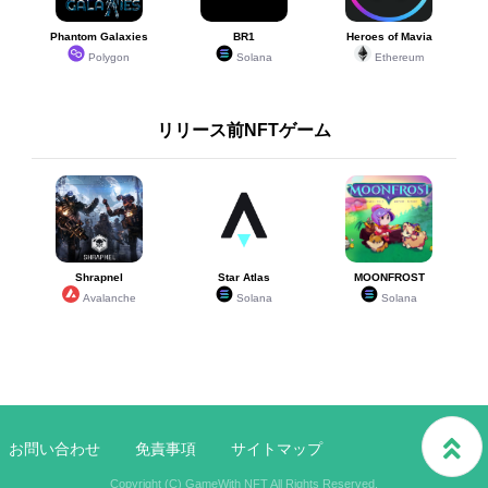
Phantom Galaxies
BR1
Heroes of Mavia
Polygon
Solana
Ethereum
リリース前NFTゲーム
Shrapnel
Star Atlas
MOONFROST
Avalanche
Solana
Solana
お問い合わせ
免責事項
サイトマップ
Copyright (C) GameWith NFT All Rights Reserved.