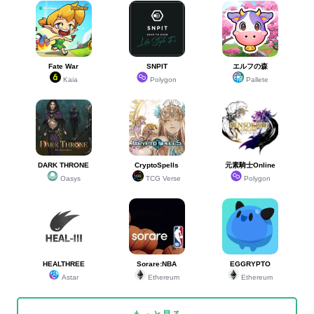
Fate War
SNPIT
エルフの森
Kaia
Polygon
Pallete
DARK THRONE
CryptoSpells
元素騎士Online
Oasys
TCG Verse
Polygon
HEALTHREE
Sorare:NBA
EGGRYPTO
Astar
Ethereum
Ethereum