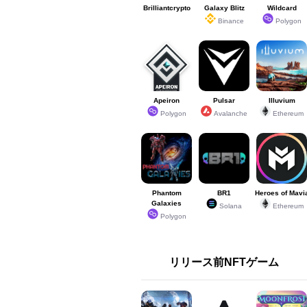
Brilliantcrypto
Galaxy Blitz
Wildcard
Binance
Polygon
Apeiron
Pulsar
Illuvium
Polygon
Avalanche
Ethereum
Phantom
BR1
Heroes of Mavi
Galaxies
Solana
Ethereum
Polygon
リリース前NFTゲーム