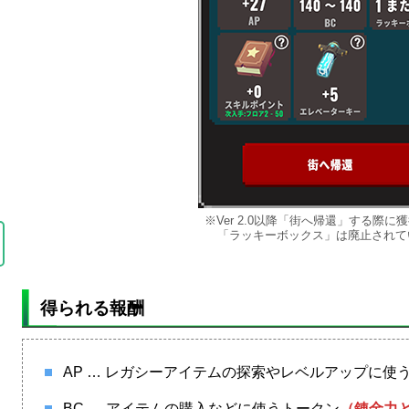
※Ver 2.0以降「街へ帰還」する際に
「ラッキーボックス」は廃止されて
得られる報酬
AP … レガシーアイテムの探索やレベルアップに使
BC … アイテムの購入などに使うトークン
（錬金力