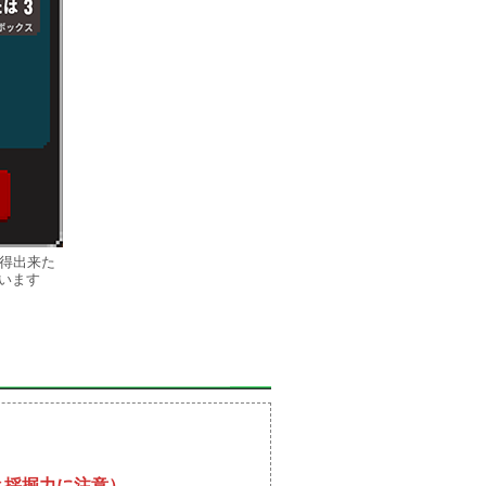
獲得出来た
います
う
と採掘力に注意）