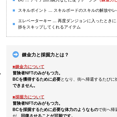
スキルポイント … スキルボードのスキルの解放や
エレベーターキー … 再度ダンジョンに入ったとき
捗をスキップしてくれるアイテム
錬金力と採掘力とは？
■
錬金力について
冒険者NFTのみがもつ力。
a
BCを獲得するために必要
となり、街へ帰還するたびに
できません。
■
採掘力について
冒険者NFTのみがもつ力。
BCを採掘するために必要な体力のようなもの
で街へ帰
が、
回復させることが可能です。