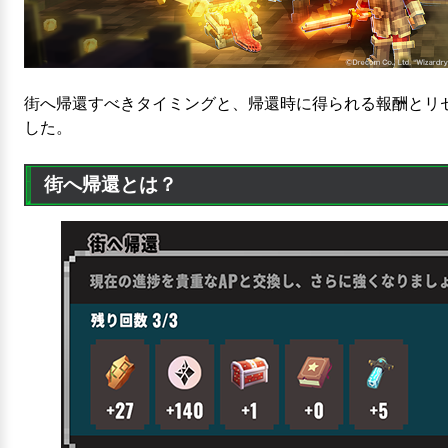
街へ帰還すべきタイミングと、帰還時に得られる報酬とリ
した。
街へ帰還とは？