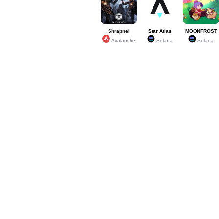
Shrapnel
Star Atlas
MOONFROST
Avalanche
Solana
Solana