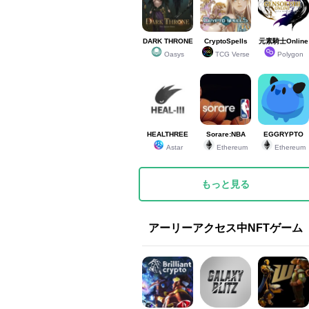
DARK THRONE
CryptoSpells
元素騎士Online
Oasys
TCG Verse
Polygon
HEALTHREE
Sorare:NBA
EGGRYPTO
Astar
Ethereum
Ethereum
もっと見る
アーリーアクセス中NFTゲーム