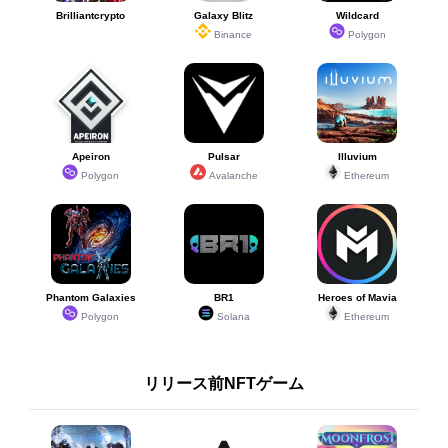
Brilliantcrypto
Galaxy Blitz
Wildcard
Binance
Polygon
Apeiron
Pulsar
Illuvium
Polygon
Avalanche
Ethereum
Phantom Galaxies
BR1
Heroes of Mavia
Polygon
Solana
Ethereum
リリース前NFTゲーム