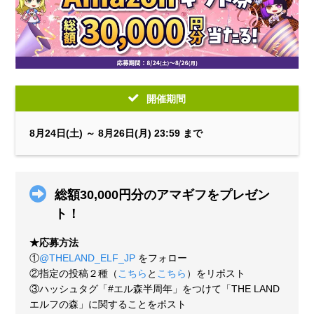
開催期間
8月24日(土) ～ 8月26日(月) 23:59 まで
総額30,000円分のアマギフをプレゼン
ト！
★応募方法
①
@THELAND_ELF_JP
をフォロー
②指定の投稿２種（
こちら
と
こちら
）をリポスト
③ハッシュタグ「#エル森半周年」をつけて「THE LAND
エルフの森」に関することをポスト