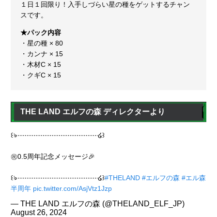
１日１回限り！入手しづらい星の種をゲットするチャン
スです。
★パック内容
・星の種 × 80
・カンナ × 15
・木材C × 15
・クギC × 15
THE LAND エルフの森 ディレクターより
꒰ঌ┈┈┈┈┈┈┈┈┈┈┈┈໒꒱
㊗️0.5周年記念メッセージ🎉
꒰ঌ┈┈┈┈┈┈┈┈┈┈┈┈໒꒱
#THELAND
#エルフの森
#エル森
半周年
pic.twitter.com/AsjVtz1Jzp
— THE LAND エルフの森 (@THELAND_ELF_JP)
August 26, 2024