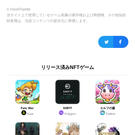
© HashPalette
当サイト上で使用しているゲーム画像の著作権および商標権、その他知的
財産権は、当該コンテンツの提供元に帰属します。
リリース済みNFTゲーム
Fate War
SNPIT
エルフの森
Kaia
Polygon
Pallete