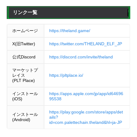
リンク一覧
ホームページ
https://theland.game/
X(旧Twitter)
https://twitter.com/THELAND_ELF_JP
公式Discord
https://discord.com/invite/theland
マーケットプ
レイス
https://pltplace.io/
(PLT Place)
インストール
https://apps.apple.com/jp/app/id64696
(iOS)
95538
https://play.google.com/store/apps/det
インストール
ails?
(Android)
id=com.palettechain.theland&hl=ja-JP