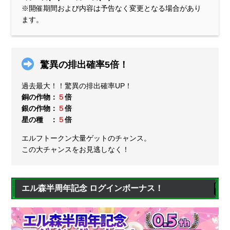
※開催期間および内容は予告なく変更となる場合があり
ます。
驚異の排出確率5倍！
過去最大！！驚異の排出確率UP！
銅の作物：
５
倍
銀の作物：
５
倍
星の種 ：
５
倍
エルフトークン大量ゲットのチャンス。
この大チャンスをお見逃しなく！
エル森半周年記念 ログインボーナス！