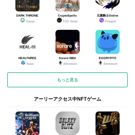
DARK THRONE
CryptoSpells
元素騎士Online
Oasys
TCG Verse
Polygon
HEALTHREE
Sorare:NBA
EGGRYPTO
Astar
Ethereum
Ethereum
もっと見る
アーリーアクセス中NFTゲーム