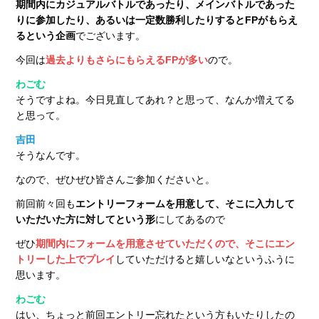
期間内にカジュアルバトルであったり、メインバトルであった
りに参加したり、あるいは一定数勝利したりするとFPがもらえ
るという企画
でございます。
今回は
過去よりもさらにもらえるFPが多い
ので。
わごむ
そうですよね。今日見直してあれ？と思って、なんか増えてる
と思って。
吉田
そうなんです。
なので、ぜひぜひ皆さんご参加くださいと。
前回前々回も
エントリーフォームを用意して、そこに入力して
いただいた方に対してという形
にしてあるので
ぜひ
期間内にフォームを用意させていただくので、そこにエン
トリーした上でプレイ
していただけると嬉しいなというふうに
思います。
わごむ
はい、ちょっと前回エントリー忘れたという方もいたりしたの