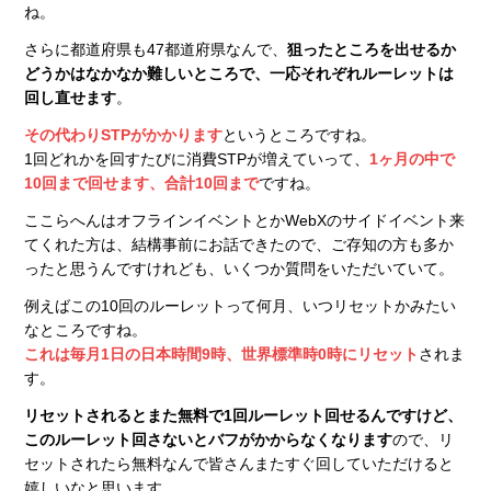
ね。
さらに都道府県も47都道府県なんで、
狙ったところを出せるか
どうかはなかなか難しいところで、一応それぞれルーレットは
回し直せます
。
その代わりSTPがかかります
というところですね。
1回どれかを回すたびに消費STPが増えていって、
1ヶ月の中で
10回まで回せます、合計10回まで
ですね。
ここらへんはオフラインイベントとかWebXのサイドイベント来
てくれた方は、結構事前にお話できたので、ご存知の方も多か
ったと思うんですけれども、いくつか質問をいただいていて。
例えばこの10回のルーレットって何月、いつリセットかみたい
なところですね。
これは毎月1日の日本時間9時、世界標準時0時にリセット
されま
す。
リセットされるとまた無料で1回ルーレット回せるんですけど、
このルーレット回さないとバフがかからなくなります
ので、リ
セットされたら無料なんで皆さんまたすぐ回していただけると
嬉しいなと思います。