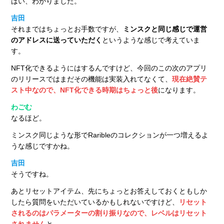
はい、わかりました。
吉田
それまではちょっとお手数ですが、
ミンスクと同じ感じで運営
のアドレスに送っていただく
というような感じで考えていま
す。
NFT化できるようにはするんですけど、今回のこの次のアプリ
のリリースではまだその機能は実装入れてなくて、
現在絶賛テ
スト中なので、NFT化できる時期はちょっと後
になります。
わごむ
なるほど。
ミンスク同じような形でRaribleのコレクションが一つ増えるよ
うな感じですかね。
吉田
そうですね。
あとリセットアイテム、先にちょっとお答えしておくともしか
したら質問をいただいているかもしれないですけど、
リセット
されるのはパラメーターの割り振りなので、レベルはリセット
されません
と。