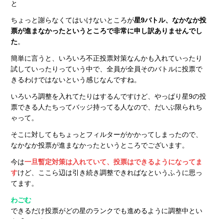
と
ちょっと謝らなくてはいけないところが
星9バトル、なかなか投
票が進まなかったというところで非常に申し訳ありませんでし
た
。
簡単に言うと、いろいろ不正投票対策なんかも入れていったり
試していったりっていう中で、全員が全員そのバトルに投票で
きるわけではないという感じなんですね。
いろいろ調整を入れてたりはするんですけど、やっぱり星9の投
票できる人たちってバッジ持ってる人なので、だいぶ限られち
ゃって。
そこに対してもちょっとフィルターがかかってしまったので、
なかなか投票が進まなかったというところでございます。
今は
一旦暫定対策は入れていて、投票はできるようになってま
す
けど、ここら辺は引き続き調整できればなというふうに思っ
てます。
わごむ
できるだけ投票がどの星のランクでも進めるように調整中とい