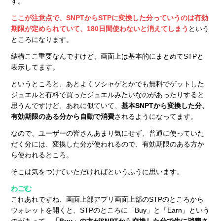
す。
ここが注意点で、SNPTからSTPに変換した分っていうのは有効
期限が定められていて、180日間使わないと消えてしまう
という
ところになります。
結構ここ重要なんですけど、画面上は基本的にまとめてSTPと
表示してます。
というところと、あとよくソシャゲとかでも無料でゲットした
ジュエルと有料で買ったジュエルみたいなのがあったりすると
思うんですけど、あれに似ていて、
基本SNPTから変換した分、
有効期限のある分から自動で消費
されるようになってます。
なので、ユーザーの皆さんあまり気にせず、普通に使っていた
だく分には、変換した分が使われるので、有効期限のある方か
ら使われるところ。
そこは気をつけていただければというふうに思います。
わごむ
これあれですね、画面上部アプリ画面上部のSTPのところから
ウォレットを開くと、STPのところに「Buy」と「Earn」という
のがあって、
「Buy」の方がSNPTから交換した分で先に消費さ