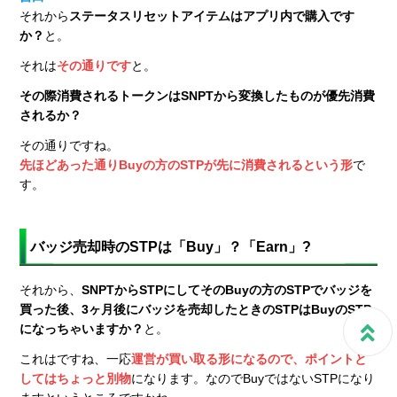
それから
ステータスリセットアイテムはアプリ内で購入です
か？
と。
それは
その通りです
と。
その際消費されるトークンはSNPTから変換したものが優先消費
されるか？
その通りですね。
先ほどあった通りBuyの方のSTPが先に消費されるという形
で
す。
バッジ売却時のSTPは「Buy」？「Earn」?
それから、
SNPTからSTPにしてそのBuyの方のSTPでバッジを
買った後、3ヶ月後にバッジを売却したときのSTPはBuyのSTP
になっちゃいますか？
と。
これはですね、一応
運営が買い取る形になるので、ポイントと
してはちょっと別物
になります。なのでBuyではないSTPになり