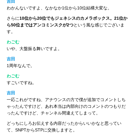
吉田
わかんないですよ、なかなか1位から10位結構大変な。
さらに
10位から20位でもジェネシスのカメラボックス。21位か
ら50位まではアンコミンスクが2つ
という風な感じでございま
す。
わごむ
いや、大盤振る舞いですよ。
吉田
1周年なんで。
わごむ
すごいですね。
吉田
一応これがですね、アナウンスの方で僕が追加でコメントしち
ゃったんですけど、あれ本当は内部向けのコメントのつもりだ
ったんですけど、チャンネル間違えてしまって。
どっちにしろお伝えする内容だったからいいかなと思ってい
て、SNPTからSTPに交換しますと。