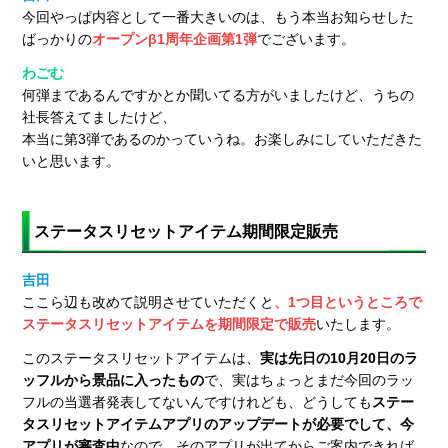
今回やっぱ内容として一番大きいのは、もう本当お知らせした
ばっかりの
オープンβ1周年企画第1弾
でございます。
わごむ
何弾まであるんですかとか聞いてる方がいましたけど、うちの
社長答えてましたけど、
本当に第3弾であるのかっていうね。お楽しみにしていただきた
いと思います。
ステータスリセットアイテム期間限定販売
吉田
ここら辺も改めて説明させていただくと
、1つ目というところで
ステータスリセットアイテムを期間限定で販売
いたします。
このステータスリセットアイテムは、
実は先日の10月20日のラ
ッフルから景品に入ったもの
で、実はちょっとまだ今回のラッ
フルの当選者発表してないんですけれども、どうしても
ステー
タスリセットアイテムアプリのアップデートが必要でして、今
アプリが審査中
なので、そのアプリが出てからご案内できれば