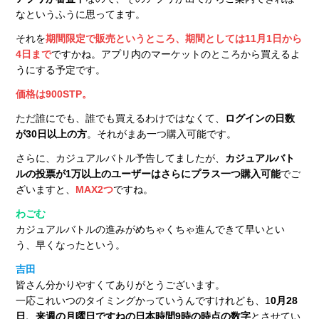
なというふうに思ってます。
それを
期間限定で販売というところ、期間としては11月1日から
4日まで
ですかね。アプリ内のマーケットのところから買えるよ
うにする予定です。
価格は900STP。
ただ誰にでも、誰でも買えるわけではなくて、
ログインの日数
が30日以上の方
。それがまあ一つ購入可能です。
さらに、カジュアルバトル予告してましたが、
カジュアルバト
ルの投票が1万以上のユーザーはさらにプラス一つ購入可能
でご
ざいますと、
MAX2つ
ですね。
わごむ
カジュアルバトルの進みがめちゃくちゃ進んできて早いとい
う、早くなったという。
吉田
皆さん分かりやすくてありがとうございます。
一応これいつのタイミングかっていうんですけれども、1
0月28
日、来週の月曜日ですねの日本時間9時の時点の数字
とさせてい