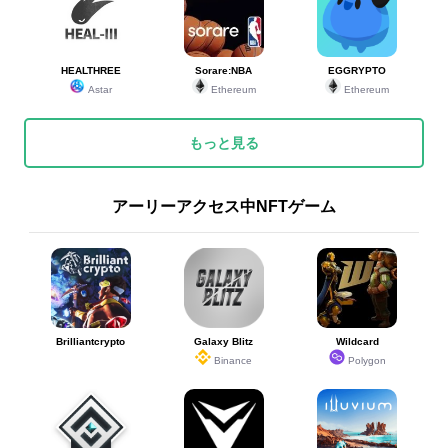
HEALTHREE
Sorare:NBA
EGGRYPTO
Astar
Ethereum
Ethereum
もっと見る
アーリーアクセス中NFTゲーム
Brilliantcrypto
Galaxy Blitz
Wildcard
Binance
Polygon