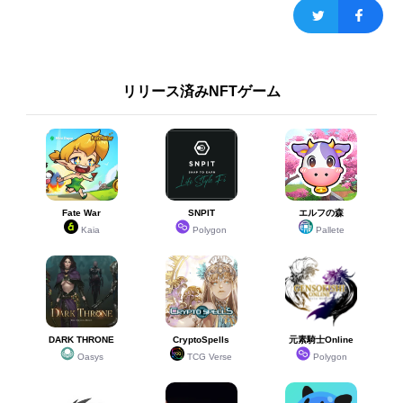
リリース済みNFTゲーム
Fate War
SNPIT
エルフの森
Kaia
Polygon
Pallete
DARK THRONE
CryptoSpells
元素騎士Online
Oasys
TCG Verse
Polygon