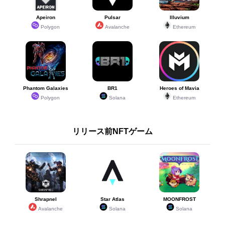
Apeiron
Pulsar
Illuvium
Polygon
Avalanche
Ethereum
Phantom Galaxies
BR1
Heroes of Mavia
Polygon
Solana
Ethereum
リリース前NFTゲーム
Shrapnel
Star Atlas
MOONFROST
Avalanche
Solana
Solana