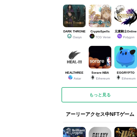
DARK THRONE
CryptoSpells
元素騎士Online
Oasys
TCG Verse
Polygon
HEALTHREE
Sorare:NBA
EGGRYPTO
Astar
Ethereum
Ethereum
もっと見る
アーリーアクセス中NFTゲーム