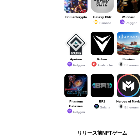
Brilliantcrypto
Galaxy Blitz
Wildcard
Binance
Polygon
Apeiron
Pulsar
Illuvium
Polygon
Avalanche
Ethereum
Phantom
BR1
Heroes of Mavi
Galaxies
Solana
Ethereum
Polygon
リリース前NFTゲーム