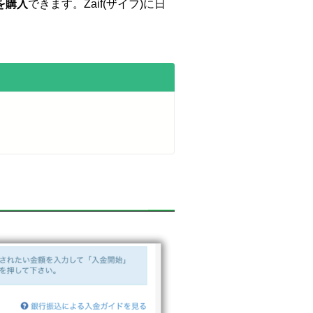
を購入
できます。Zaif(ザイフ)に日