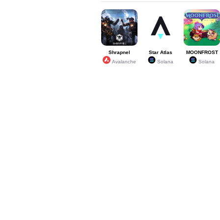
Shrapnel
Star Atlas
MOONFROST
Avalanche
Solana
Solana