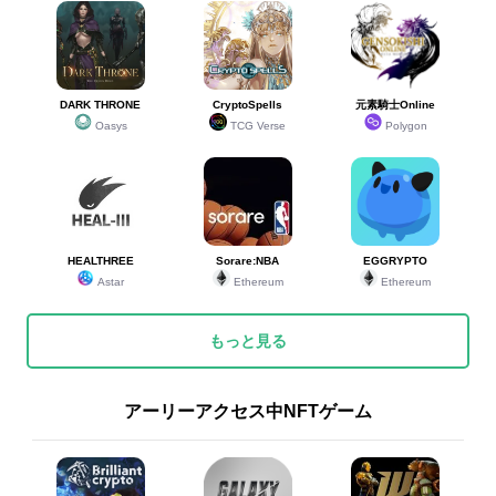
★2
【歌舞伎】金のすやり霞
24
12.00%
★2
【歌舞伎】銀のすやり霞
36
18.00%
★2
ラブレター
6
3.00%
★2
SUPER RARE
6
3.00%
DARK THRONE
CryptoSpells
元素騎士Online
★2
おにぎり
5
2.50%
Oasys
TCG Verse
Polygon
★2
ラーメン
10
5.00%
★2
ポーション
4
2.00%
★2
雪の空
1
0.50%
★2
AOSORA
7
3.50%
★2
うちゅう
2
1.00%
HEALTHREE
Sorare:NBA
EGGRYPTO
Astar
Ethereum
Ethereum
★2
ゆうひ
8
4.00%
★2
みずうみ
2
1.00%
★2
光エフェクト
1
0.50%
もっと見る
★2
チョコの箱
1
0.50%
★2
キャンプファイヤー
2
1.00%
アーリーアクセス中NFTゲーム
★2
そうげん
3
1.50%
★2
こうや
5
2.50%
★2
はてな
7
3.50%