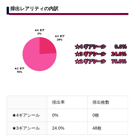
排出レアリティの内訳
排出率
排出枚数
★4ギアシール
0%
0枚
★3ギアシール
24.0%
48枚