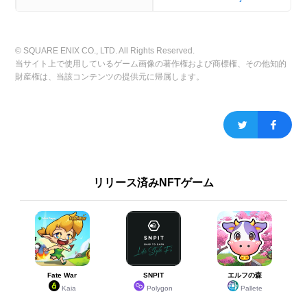
★3
カラオケボックス(遠景)
2
1.00%
★3
シーズン1st記念(遠景)
1
0.50%
★3
大納言エル(遠景)
2
1.00%
© SQUARE ENIX CO., LTD. All Rights Reserved.
★3
KOUJO!(遠景)
2
1.00%
当サイト上で使用しているゲーム画像の著作権および商標権、その他知的
★3
SETSUGEN
2
1.00%
財産権は、当該コンテンツの提供元に帰属します。
★3
大納言エル!(中景)
1
0.50%
★3
カラオケボックス(中景)
0
0.00%
★3
シーズン1st記念(中景)
2
1.00%
★3
KOUJO!(中景)
1
0.50%
★3
雪の結晶
1
0.50%
★3
ULTRA RARE
1
0.50%
リリース済みNFTゲーム
★3
エル!
2
1.00%
★3
HPゲージ(満タン)
1
0.50%
★3
HPゲージ(ピンチ)
1
0.50%
★3
ねむい
2
1.00%
★3
ハート
1
0.50%
★3
おんぷ
2
1.00%
Fate War
SNPIT
エルフの森
★3
キラキラ
2
1.00%
Kaia
Polygon
Pallete
★3
げきおこ
1
0.50%