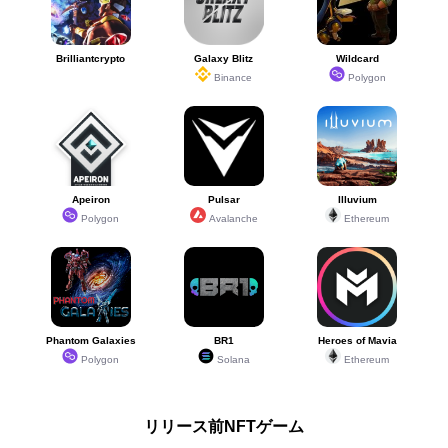
★2
もやもや
7
3.50%
★2
がっかり
6
3.00%
★2
あせり
2
1.00%
Brilliantcrypto
Galaxy Blitz
Wildcard
★2
びっくり
7
3.50%
Binance
Polygon
Apeiron
Pulsar
Illuvium
Polygon
Avalanche
Ethereum
Phantom Galaxies
BR1
Heroes of Mavia
Polygon
Solana
Ethereum
リリース前NFTゲーム