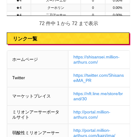
★4
スーパーエル
0
0.00%
★4
クーホリン
0
0.00%
★4
二刀アーサー
0
0.00%
★4
ゴッドファルサリア
0
0.00%
72 件中 1 から 72 まで表示
★4
MILLION RARE
0
0.00%
★4
クリスタル
0
0.00%
リンク一覧
★4
NFT!NFT!NFT!
0
0.00%
★4
星くん
0
0.00%
https://shisansei.million-
ホームページ
★4
ハートあふれる
0
0.00%
arthurs.com/
★3
【道成寺】撞鐘
1
0.50%
★3
【連獅子】牡丹と二畳台
4
2.00%
https://twitter.com/Shisans
Twitter
eiMA_PR
★3
【寿曽我対面】高座
2
1.00%
★3
【道成寺】ひな壇
2
1.00%
https://nft.line.me/store/br
マーケットプレイス
★3
【寿曽我対面】工藤館
0
0.00%
and/30
★3
【連獅子】ひな壇
2
1.00%
★3
【道成寺】山並み
0
0.00%
ミリオンアーサーポータ
http://portal.million-
ルサイト
arthurs.com/
★3
【寿曽我対面】富士と梅
3
1.50%
★3
【連獅子】松羽目
7
3.50%
http://portal.million-
弱酸性ミリオンアーサー
★3
バレンタイン
0
0.00%
arthurs.com/kairi/jma/