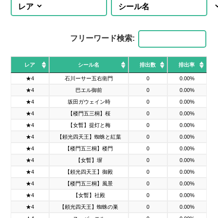
フリーワード検索:
レア
シール名
排出数
排出率
レア
シール名
排出数
排出率
★4
石川ーサー五右衛門
0
0.00%
★4
巴エル御前
0
0.00%
★4
坂田ガウェイン時
0
0.00%
★4
【楼門五三桐】桜
0
0.00%
★4
【女暫】提灯と梅
0
0.00%
★4
【頼光四天王】蜘蛛と紅葉
0
0.00%
★4
【楼門五三桐】楼門
0
0.00%
★4
【女暫】塀
0
0.00%
★4
【頼光四天王】御殿
0
0.00%
★4
【楼門五三桐】風景
0
0.00%
★4
【女暫】社殿
0
0.00%
★4
【頼光四天王】蜘蛛の巣
0
0.00%