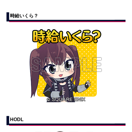
時給いくら？
HODL