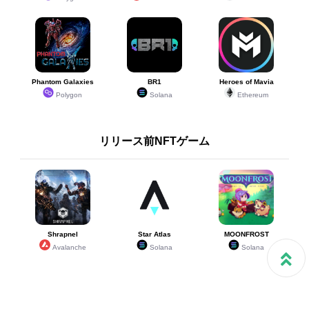
Phantom Galaxies
BR1
Heroes of Mavia
Polygon
Solana
Ethereum
リリース前NFTゲーム
Shrapnel
Star Atlas
MOONFROST
Avalanche
Solana
Solana