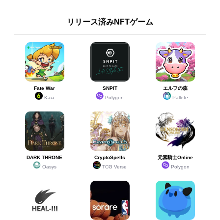
リリース済みNFTゲーム
Fate War
SNPIT
エルフの森
Kaia
Polygon
Pallete
DARK THRONE
CryptoSpells
元素騎士Online
Oasys
TCG Verse
Polygon