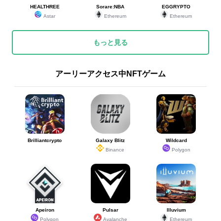
HEALTHREE
Sorare:NBA
EGGRYPTO
Astar
Ethereum
Ethereum
もっと見る
アーリーアクセス中NFTゲーム
Brilliantcrypto
Galaxy Blitz
Wildcard
Binance
Polygon
Apeiron
Pulsar
Illuvium
Polygon
Avalanche
Ethereum