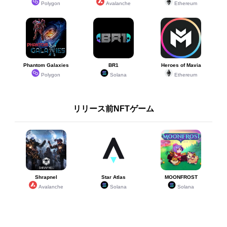
Polygon
Avalanche
Ethereum
Phantom Galaxies
BR1
Heroes of Mavia
Polygon
Solana
Ethereum
リリース前NFTゲーム
Shrapnel
Star Atlas
MOONFROST
Avalanche
Solana
Solana