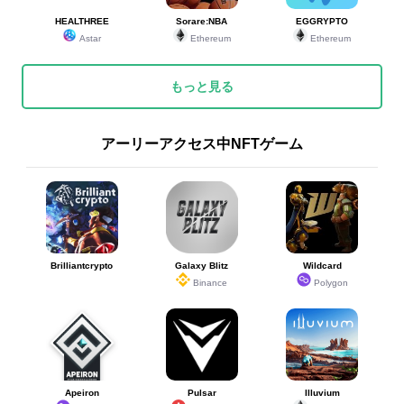
HEALTHREE
Sorare:NBA
EGGRYPTO
Astar
Ethereum
Ethereum
もっと見る
アーリーアクセス中NFTゲーム
Brilliantcrypto
Galaxy Blitz
Wildcard
Binance
Polygon
Apeiron
Pulsar
Illuvium