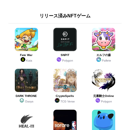
リリース済みNFTゲーム
Fate War
SNPIT
エルフの森
Kaia
Polygon
Pallete
DARK THRONE
CryptoSpells
元素騎士Online
Oasys
TCG Verse
Polygon