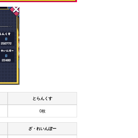
とらんくす
0枚
ざ・れいんぼー