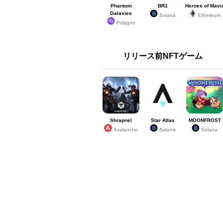
Phantom
BR1
Heroes of Mavi
Galaxies
Solana
Ethereum
Polygon
リリース前NFTゲーム
Shrapnel
Star Atlas
MOONFROST
Avalanche
Solana
Solana