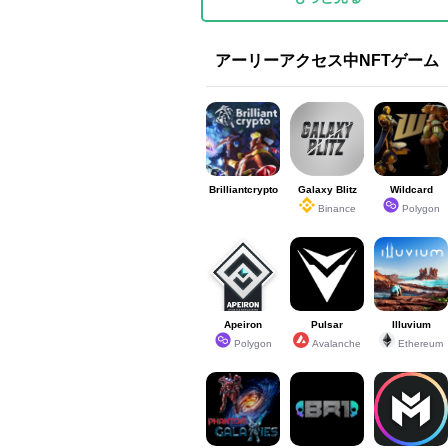
アーリーアクセス中NFTゲーム
Brilliantcrypto
Galaxy Blitz
Wildcard
Binance
Polygon
Apeiron
Pulsar
Illuvium
Polygon
Avalanche
Ethereum