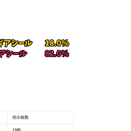
排出枚数
18枚