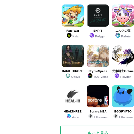
Fate War
SNPIT
エルフの森
Kaia
Polygon
Pallete
DARK THRONE
CryptoSpells
元素騎士Online
Oasys
TCG Verse
Polygon
HEALTHREE
Sorare:NBA
EGGRYPTO
Astar
Ethereum
Ethereum
もっと見る