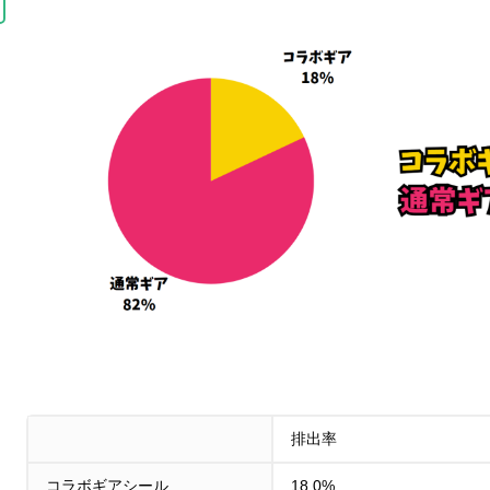
排出率
コラボギアシール
18.0%