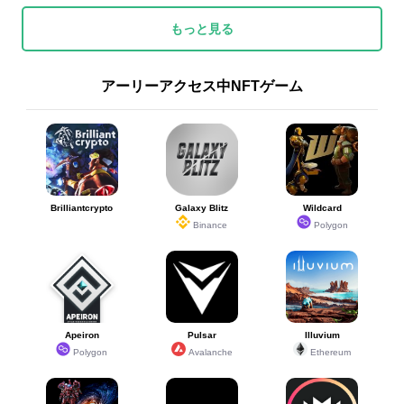
もっと見る
アーリーアクセス中NFTゲーム
Brilliantcrypto
Galaxy Blitz
Wildcard
Binance
Polygon
Apeiron
Pulsar
Illuvium
Polygon
Avalanche
Ethereum