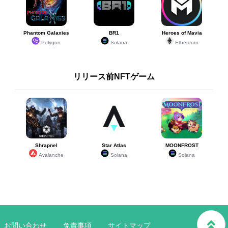
Phantom Galaxies
BR1
Heroes of Mavia
Polygon
Solana
Ethereum
リリース前NFTゲーム
Shrapnel
Star Atlas
MOONFROST
Avalanche
Solana
Solana
お問い合わせ
免責事項
サイトマップ