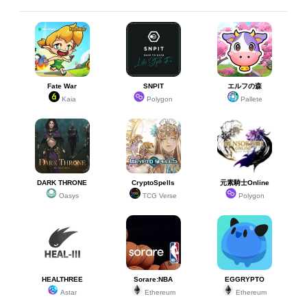
Fate War
SNPIT
エルフの森
Kaia
Polygon
Pallete
DARK THRONE
CryptoSpells
元素騎士Online
Oasys
TCG Verse
Polygon
HEALTHREE
Sorare:NBA
EGGRYPTO
Astar
Ethereum
Ethereum