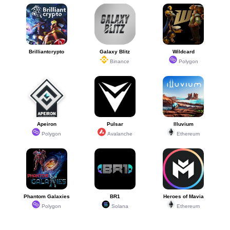
Brilliantcrypto
Galaxy Blitz
Wildcard
Binance
Polygon
Apeiron
Pulsar
Illuvium
Polygon
Avalanche
Ethereum
Phantom Galaxies
BR1
Heroes of Mavia
Polygon
Solana
Ethereum