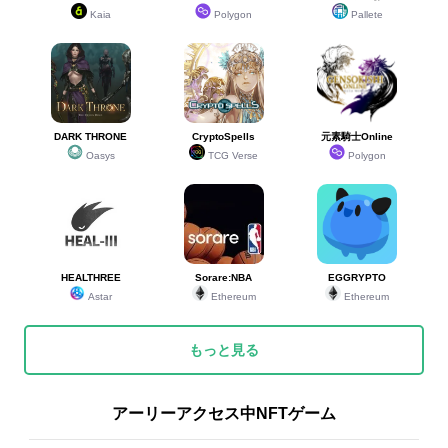
Kaia
Polygon
Pallete
DARK THRONE
CryptoSpells
元素騎士Online
Oasys
TCG Verse
Polygon
HEALTHREE
Sorare:NBA
EGGRYPTO
Astar
Ethereum
Ethereum
もっと見る
アーリーアクセス中NFTゲーム