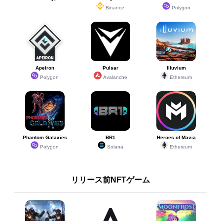
Binance
Polygon
Apeiron
Pulsar
Illuvium
Polygon
Avalanche
Ethereum
Phantom Galaxies
BR1
Heroes of Mavia
Polygon
Solana
Ethereum
リリース前NFTゲーム