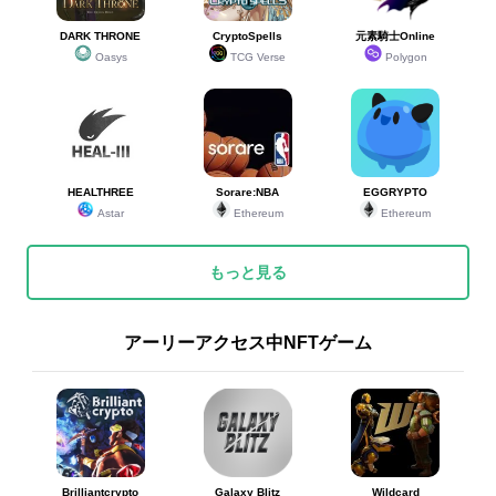
DARK THRONE
CryptoSpells
元素騎士Online
Oasys
TCG Verse
Polygon
HEALTHREE
Sorare:NBA
EGGRYPTO
Astar
Ethereum
Ethereum
もっと見る
アーリーアクセス中NFTゲーム
Brilliantcrypto
Galaxy Blitz
Wildcard