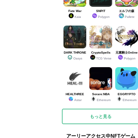
Fate War
SNPIT
エルフの森
Kaia
Polygon
Pallete
DARK THRONE
CryptoSpells
元素騎士Online
Oasys
TCG Verse
Polygon
HEALTHREE
Sorare:NBA
EGGRYPTO
Astar
Ethereum
Ethereum
もっと見る
アーリーアクセス中NFTゲーム