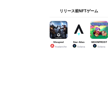
リリース前NFTゲーム
Shrapnel
Star Atlas
MOONFROST
Avalanche
Solana
Solana