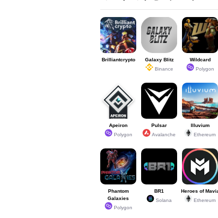
Brilliantcrypto
Galaxy Blitz
Wildcard
Binance
Polygon
Apeiron
Pulsar
Illuvium
Polygon
Avalanche
Ethereum
Phantom
BR1
Heroes of Mavi
Galaxies
Solana
Ethereum
Polygon