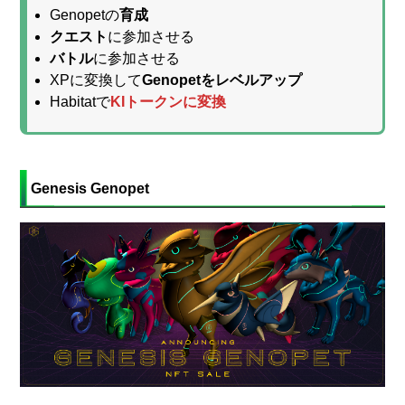
Genopetの
育成
クエスト
に参加させる
バトル
に参加させる
XPに変換して
Genopetをレベルアップ
Habitatで
KIトークンに変換
Genesis Genopet