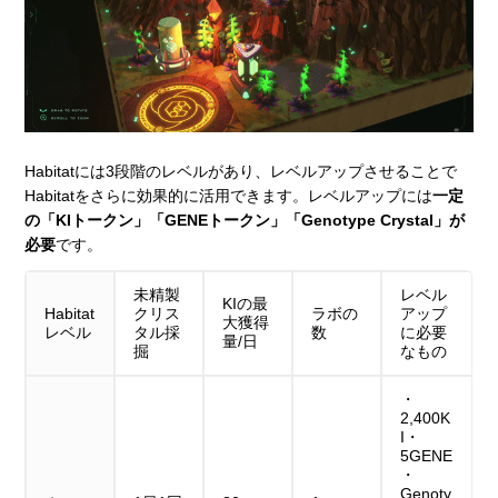
Habitatには3段階のレベルがあり、レベルアップさせることで
Habitatをさらに効果的に活用できます。レベルアップには
一定
の「KIトークン」「GENEトークン」「Genotype Crystal」が
必要
です。
未精製
レベル
KIの最
Habitat
クリス
ラボの
アップ
大獲得
レベル
タル採
数
に必要
量/日
掘
なもの
・
2,400K
I・
5GENE
・
Genoty