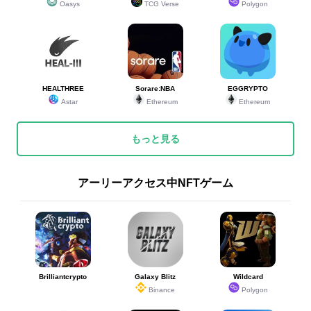
Oasys
TCG Verse
Polygon
HEALTHREE
Sorare:NBA
EGGRYPTO
Astar
Ethereum
Ethereum
もっと見る
アーリーアクセス中NFTゲーム
Brilliantcrypto
Galaxy Blitz
Wildcard
Binance
Polygon