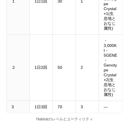
１
1日1回
30
1
pe
Crystal
×1(生
息地と
おなじ
属性)
・
3,000K
I・
5GENE
・
Genoty
２
1日2回
50
2
pe
Crystal
×2(生
息地と
おなじ
属性)
3
1日3回
70
3
―
Habitatのレベルとユーティリティ