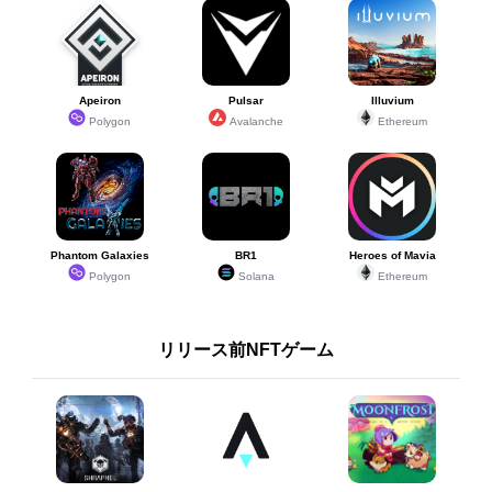
Apeiron
Pulsar
Illuvium
Polygon
Avalanche
Ethereum
Phantom Galaxies
BR1
Heroes of Mavia
Polygon
Solana
Ethereum
リリース前NFTゲーム