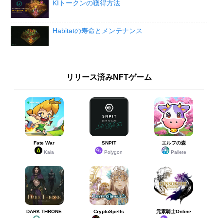
KIトークンの獲得方法
Habitatの寿命とメンテナンス
リリース済みNFTゲーム
Fate War
SNPIT
エルフの森
Kaia
Polygon
Pallete
DARK THRONE
CryptoSpells
元素騎士Online