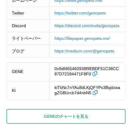
ホームページ
https://www.genopets.me/
Twitter
https://twitter.com/genopets
Discord
https://discord.com/invite/genopets
ライトペーパー
https://litepaper.genopets.me/
ブログ
https://medium.com/@genopets
0x9df465460938f9EBDF51C38CC
GENE
87D72184471F8F0
kiTkNc7nYAu8dLKjQFYPx3Bqdzwa
KI
gZGBUrcb7d4nbN5
GENEのチャートを
見る