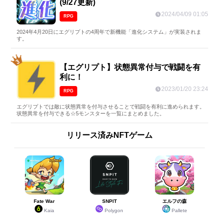
(9/27更新)
2024/04/09 01:05
RPG
2024年4月20日にエグリプトの4周年で新機能「進化システム」が実装されま
す。
【エグリプト】状態異常付与で戦闘を有
利に！
2023/01/20 23:24
RPG
エグリプトでは敵に状態異常を付与させることで戦闘を有利に進められます。
状態異常を付与できる☆5モンスターを一覧にまとめました。
リリース済みNFTゲーム
Fate War
SNPIT
エルフの森
Kaia
Polygon
Pallete