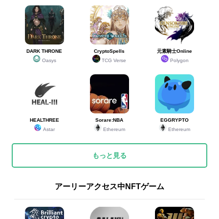
DARK THRONE
CryptoSpells
元素騎士Online
Oasys
TCG Verse
Polygon
HEALTHREE
Sorare:NBA
EGGRYPTO
Astar
Ethereum
Ethereum
もっと見る
アーリーアクセス中NFTゲーム