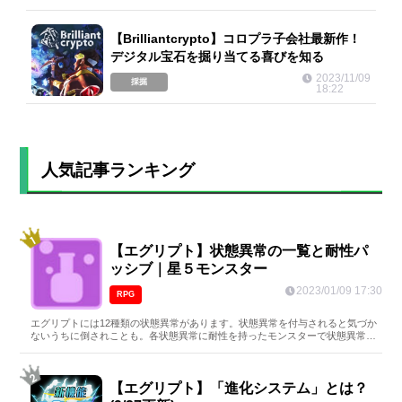
【Brilliantcrypto】コロプラ子会社最新作！
デジタル宝石を掘り当てる喜びを知る
2023/11/09
採掘
18:22
人気記事ランキング
【エグリプト】状態異常の一覧と耐性パ
ッシブ｜星５モンスター
2023/01/09 17:30
RPG
エグリプトには12種類の状態異常があります。状態異常を付与されると気づか
ないうちに倒されことも。各状態異常に耐性を持ったモンスターで状態異常を
防ぎましょう。
【エグリプト】「進化システム」とは？