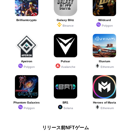
Brilliantcrypto
Galaxy Blitz
Wildcard
Binance
Polygon
Apeiron
Pulsar
Illuvium
Polygon
Avalanche
Ethereum
Phantom Galaxies
BR1
Heroes of Mavia
Polygon
Solana
Ethereum
リリース前NFTゲーム