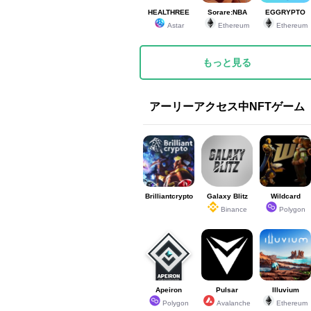
HEALTHREE
Sorare:NBA
EGGRYPTO
Astar
Ethereum
Ethereum
もっと見る
アーリーアクセス中NFTゲーム
Brilliantcrypto
Galaxy Blitz
Wildcard
Binance
Polygon
Apeiron
Pulsar
Illuvium
Polygon
Avalanche
Ethereum