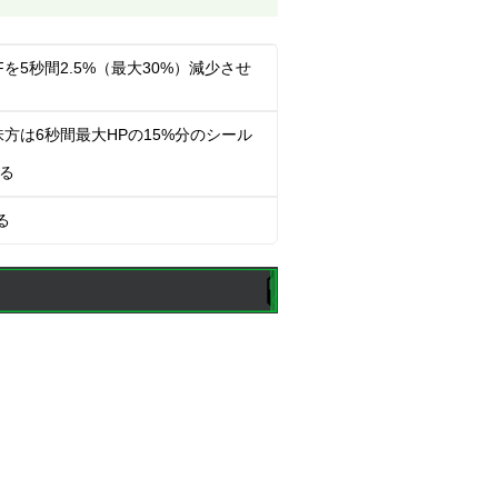
DEFを5秒間2.5%（最大30%）減少させ
合、味方は6秒間最大HPの15%分のシール
る
る