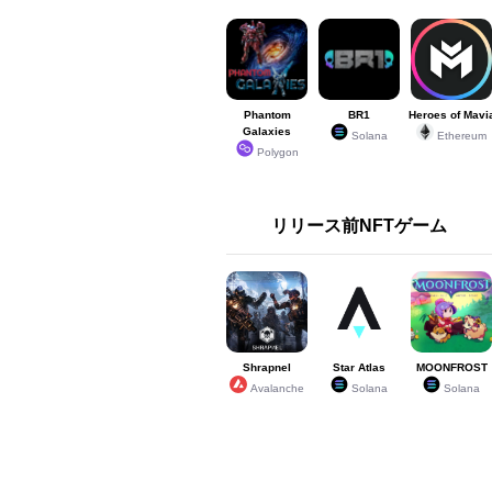
Phantom
BR1
Heroes of Mavi
Galaxies
Solana
Ethereum
Polygon
リリース前NFTゲーム
Shrapnel
Star Atlas
MOONFROST
Avalanche
Solana
Solana