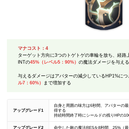
マナコスト：4
ターゲット方向に3つのトゲトゲの車輪を放ち、経路
INTの
45%（レベル5：90%）
の魔法ダメージを与え
与えるダメージはアバターの減少しているHP1%につ
ル7：60%）
まで増加する
自身と周囲の味方は6秒間、アバターの最大
アップグレード1
得する
持続時間終了時にシールドの残りHPの10
アップグレード2
命中した敵の魔法RESを8秒間、25%（