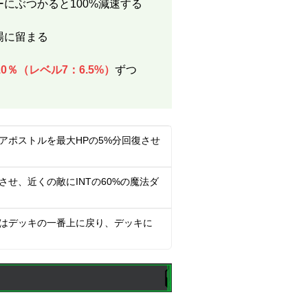
ターにぶつかると100%減速する
場に留まる
10％（レベル7：6.5%）
ずつ
のアポストルを最大HPの5%分回復させ
生させ、近くの敵にINTの60%の魔法ダ
ードはデッキの一番上に戻り、デッキに