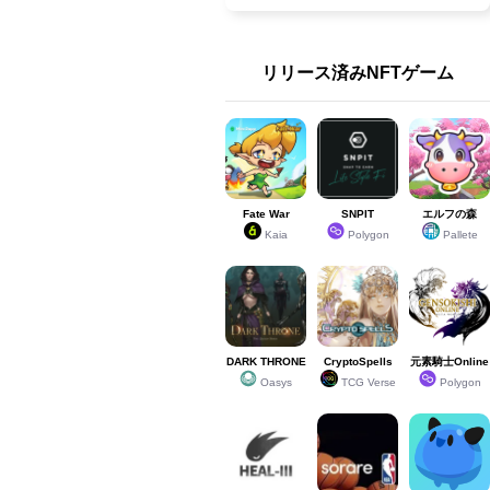
リリース済みNFTゲーム
Fate War
SNPIT
エルフの森
Kaia
Polygon
Pallete
DARK THRONE
CryptoSpells
元素騎士Online
Oasys
TCG Verse
Polygon