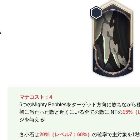
a
マナコスト：4
6つのMighty Pebblesをターゲット方向に放ちながら移動
初に当たった敵と近くにいる全ての敵にINTの
15%（
ジを与える
各小石は
20%（レベル7：60%）
の確率で主対象を1