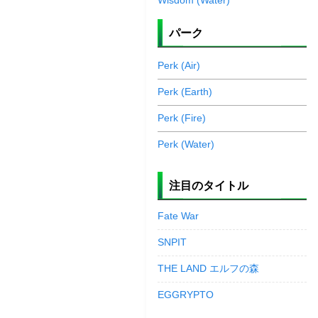
Wisdom (Water)
パーク
Perk (Air)
Perk (Earth)
Perk (Fire)
Perk (Water)
注目のタイトル
Fate War
SNPIT
THE LAND エルフの森
EGGRYPTO