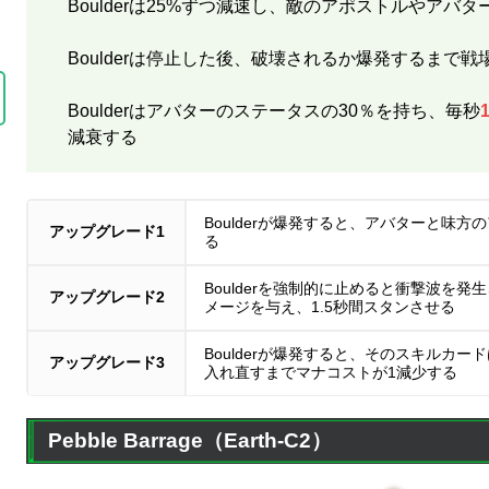
Boulderは25%ずつ減速し、敵のアポストルやアバ
Boulderは停止した後、破壊されるか爆発するまで戦
Boulderはアバターのステータスの30％を持ち、毎秒
減衰する
Boulderが爆発すると、アバターと味方
アップグレード1
る
Boulderを強制的に止めると衝撃波を発
アップグレード2
メージを与え、1.5秒間スタンさせる
Boulderが爆発すると、そのスキルカ
アップグレード3
入れ直すまでマナコストが1減少する
Pebble Barrage（Earth-C2）