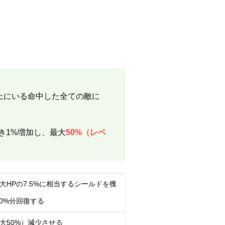
上にいる命中した全ての敵に
る
き1%増加し、最大
50%（レベ
HPの7.5%に相当するシールドを獲
0%分回復する
最大50%）減少させる