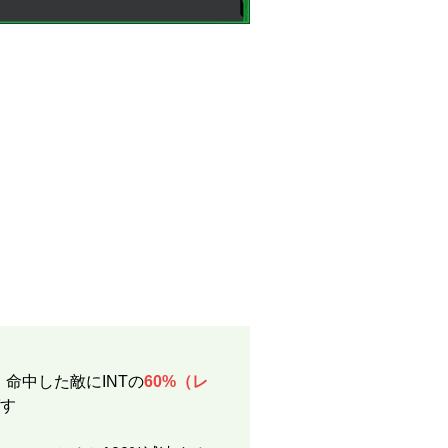
、命中した敵にINTの
60%（レ
す