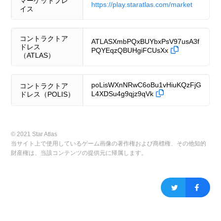
マーケットプレ
https://play.staratlas.com/market
イス
コントラクトア
ATLASXmbPQxBUYbxPsV97usA3f
ドレス
PQYEqzQBUHgiFCUsXx
（ATLAS）
poLisWXnNRwC6oBu1vHiuKQzFjG
コントラクトア
L4XDSu4g9qjz9qVk
ドレス（POLIS）
© 2021 Star Atlas
当サイト上で使用しているゲーム画像の著作権および商標権、その他知的
財産権は、当該コンテンツの提供元に帰属します。