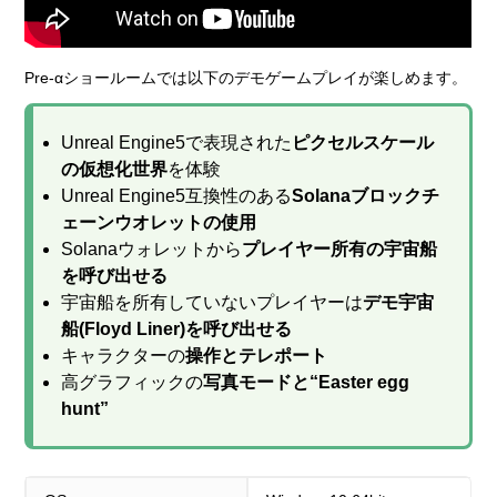
Pre-αショールームでは以下のデモゲームプレイが楽しめます。
Unreal Engine5で表現された
ピクセルスケール
の仮想化世界
を体験
Unreal Engine5互換性のある
Solanaブロックチ
ェーンウオレットの使用
Solanaウォレットから
プレイヤー所有の宇宙船
を呼び出せる
宇宙船を所有していないプレイヤーは
デモ宇宙
船(Floyd Liner)を呼び出せる
キャラクターの
操作とテレポート
高グラフィックの
写真モードと“Easter egg
hunt”