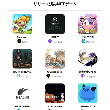
リリース済みNFTゲーム
Fate War
SNPIT
エルフの森
Kaia
Polygon
Pallete
DARK THRONE
CryptoSpells
元素騎士Online
Oasys
TCG Verse
Polygon
HEALTHREE
Sorare:NBA
EGGRYPTO