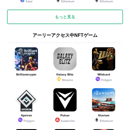
Astar
Ethereum
Ethereum
もっと見る
アーリーアクセス中NFTゲーム
Brilliantcrypto
Galaxy Blitz
Wildcard
Binance
Polygon
Apeiron
Pulsar
Illuvium
Polygon
Avalanche
Ethereum