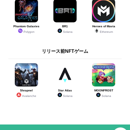
Phantom Galaxies
BR1
Heroes of Mavia
Polygon
Solana
Ethereum
リリース前NFTゲーム
Shrapnel
Star Atlas
MOONFROST
Avalanche
Solana
Solana