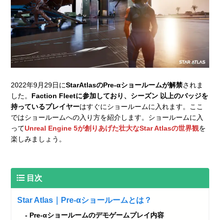
2022年9月29日に
StarAtlasのPre-αショールームが解禁
されま
した。
Faction Fleetに参加しており、シーズン 以上のバッジを
持っているプレイヤー
はすぐにショールームに入れます。ここ
ではショールームへの入り方を紹介します。ショールームに入
って
Unreal Engine 5が創りあげた壮大なStar Atlasの世界観
を
楽しみましょう。
目次
Star Atlas｜Pre-αショールームとは？
Pre-αショールームのデモゲームプレイ内容