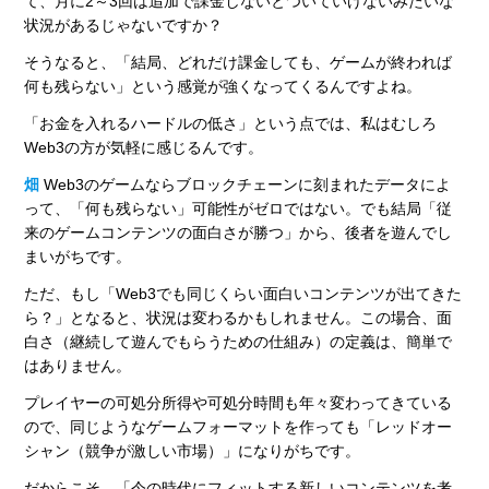
て、月に2～3回は追加で課金しないとついていけないみたいな
状況があるじゃないですか？
そうなると、「結局、どれだけ課金しても、ゲームが終われば
何も残らない」という感覚が強くなってくるんですよね。
「お金を入れるハードルの低さ」という点では、私はむしろ
Web3の方が気軽に感じるんです。
畑
Web3のゲームならブロックチェーンに刻まれたデータによ
って、「何も残らない」可能性がゼロではない。でも結局「従
来のゲームコンテンツの面白さが勝つ」から、後者を遊んでし
まいがちです。
ただ、もし「Web3でも同じくらい面白いコンテンツが出てきた
ら？」となると、状況は変わるかもしれません。この場合、面
白さ（継続して遊んでもらうための仕組み）の定義は、簡単で
はありません。
プレイヤーの可処分所得や可処分時間も年々変わってきている
ので、同じようなゲームフォーマットを作っても「レッドオー
シャン（競争が激しい市場）」になりがちです。
だからこそ、「今の時代にフィットする新しいコンテンツを考