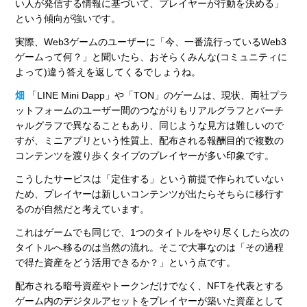
い人が発信する情報に基づいて、プレイヤーが行動を決める」
という傾向が強いです。
実際、Web3ゲームのユーザーに「今、一番流行っているWeb3
ゲームって何？」と聞いたら、おそらくみんな(コミュニティに
よって)違う答えを返してくるでしょうね。
畑
「LINE Mini Dapp」や「TON」のゲームは、現状、両社プラ
ットフォームのユーザー間のつながりもリアルグラフとバーチ
ャルグラフで異なることもあり、同じような見方は難しいので
すが、ミニアプリという性質上、配布される報酬目的で複数の
コンテンツを渡り歩くタイプのプレイヤーが多い印象です。
こうしたサービスは「定住する」という前提で作られていない
ため、プレイヤーは新しいコンテンツが出たらそちらに移行す
るのが自然だと考えています。
これはゲームでも同じで、1つのタイトルをやり尽くしたら次の
タイトルへ移るのは当然の流れ。そこで大事なのは「その過程
で得た資産をどう活用できるか？」という点です。
配布される暗号資産やトークンだけでなく、NFTを代表とする
ゲーム内のデジタルアセットをプレイヤーが築いた資産として