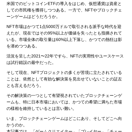
米国でのビットコインETFの導入をはじめ、仮想通貨は資産と
しての市民権を獲得しつつある。一方で、NFTやブロックチェ
ーンゲームはどうだろうか。
NFT市場はかつて1点5000万ドルで取引される派手な時代を迎
えたが、現在ではその95%以上が価値を失ったとも指摘されて
いる。市場全体の取引量は60%以上下落し、かつての熱狂は影
を潜めつつある。
活況を呈した2021〜22年ですら、NFTの実用性やユースケース
は試行錯誤の最中だった。
そして現在、NFTプロジェクトの多くが苦境に立たされている
ことは、依然として有効な解決策を見出せていないことの証左
とも言えるだろう。
その解決策の一つとして有望視されていたブロックチェーンゲ
ームも、特に日本市場においては、かつての希望に満ちた市場
の様相を維持しているとは言い難い。
いま、ブロックチェーンゲームはどこにあり、そしてどこへ向
かうのか。
本記事では、「ゲームクリエイター」「プレイヤー」「チェー