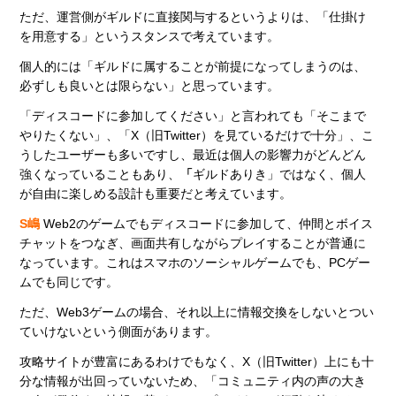
ただ、運営側がギルドに直接関与するというよりは、「仕掛け
を用意する」というスタンスで考えています。
個人的には「ギルドに属することが前提になってしまうのは、
必ずしも良いとは限らない」と思っています。
「ディスコードに参加してください」と言われても「そこまで
やりたくない」、「X（旧Twitter）を見ているだけで十分」、こ
うしたユーザーも多いですし、最近は個人の影響力がどんどん
強くなっていることもあり、
「
ギルドありき」ではなく、個人
が自由に楽しめる設計も重要だと考えています。
S嶋
Web2のゲームでもディスコードに参加して、仲間とボイス
チャットをつなぎ、画面共有しながらプレイすることが普通に
なっています。これはスマホのソーシャルゲームでも、PCゲー
ムでも同じです。
ただ、Web3ゲームの場合、それ以上に情報交換をしないとつい
ていけないという側面があります。
攻略サイトが豊富にあるわけでもなく、X（旧Twitter）上にも十
分な情報が出回っていないため、「コミュニティ内の声の大き