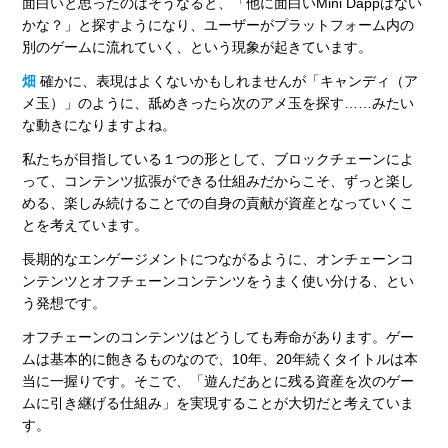
面白いと思ったのはそうなると、「他に面白いMini Dappはない
かな？」と探すようになり、ユーザーがプラットフォーム内の
別のゲームに流れていく、という現象が起きています。
畑
確かに、表現はよくないかもしれませんが「キャンディ（ア
メ玉）」のように、舐めきったら次のアメ玉を探す……みたい
な動きになりますよね。
私たちが目指している１つの形として、ブロックチェーンによ
って、コンテンツ拡張ができる仕組みだからこそ、ずっと楽し
める、楽しみ続けることでの自身の貢献が資産となっていくこ
とを考えています。
長期的なエンゲージメントにつながるように、オンチェーンコ
ンテンツとオフチェーンコンテンツをうまく使い分ける、とい
う発想です。
オフチェーンのコンテンツはどうしても寿命があります。ゲー
ムは基本的に飽きるものなので、10年、20年続くタイトルは本
当に一握りです。そこで、「遊んだあとに残る資産を次のゲー
ムに引き継げる仕組み」を実現することが大切だと考えていま
す。