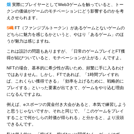
畑
実際にプレイヤーとしてWeb3ゲームを触っていると、トー
クンの価値がゲームのモチベーションにどう影響するのかを考
えさせられます。
S嶋
FT（ファンジブルトークン）があるゲームとないゲームの
どちらに魅力を感じるかというと、やはり「あるゲーム」のほ
うが魅力は感じますね。
これは設計の問題もありますが、「日常のゲームプレイとFT獲
得が結びついていると、モチベーションが上がる」んですよ。
NFTの場合、基本的に希少性が高いため、頻繁に手に入るわけ
ではありません。しかし、FTであれば、「1時間プレイすれ
ば、これくらい獲得できる」「効率を上げるために、戦略的に
プレイする」といった要素が出てきて、ゲームをやり込む理由
になるんですよね。
例えば、eスポーツの賞金付き大会があると、本気で練習しよう
と思うじゃないですか。それと同じで、「このゲームをプレイ
することで何かしらの対価が得られる」と分かると、より没頭
できるんです。