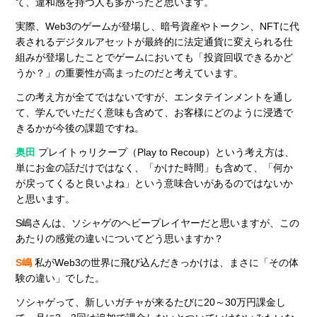
て、違和感を持つ人も多かったと思います。
実際、Web3のゲームが登場し、暗号資産やトークン、NFTに代
表されるデジタルアセットが最終的に法定通貨に変えられる仕
組みが登場したことでゲームにおいても「投資回収できるかど
うか？」の重要性が高まったのだと考えています。
この考え方が全てではないですが、エンタテインメントを通し
て、学んでいただく意味も含めて、お客様にどのように浸透で
きるかが今後の課題ですね。
奥田
プレイトゥリクープ（Play to Recoup）という考え方は、
単にお金の話だけではなく、「かけた時間」も含めて、「何か
が戻ってくると良いよね」という意味合いがあるのではないか
と思います。
S嶋さんは、ソシャゲのヘビープレイヤーだと思いますが、この
あたりの感覚の違いについてどう思いますか？
S嶋
私がWeb3の世界に飛び込んだきっかけは、まさに「その体
験の違い」でした。
ソシャゲって、新しいガチャが来るたびに20～30万円課金し